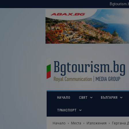
Bgtourism.
B
g
t
o
u
r
i
НАЧАЛО
СВЯТ
БЪЛГАРИЯ
s
m
.
ТРАНСПОРТ
b
g
Начало
Места
Изложения
Гергана Д
–