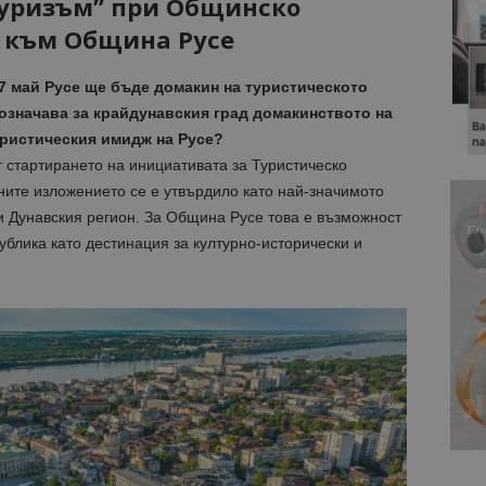
Туризъм” при Общинско
т към Община Русе
17 май Русе ще бъде домакин на туристическото
означава за крайдунавския град домакинството на
туристическия имидж на Русе?
т стартирането на инициативата за Туристическо
ните изложението се е утвърдило като най-значимото
 и Дунавския регион. За Община Русе това е възможност
ублика като дестинация за културно-исторически и