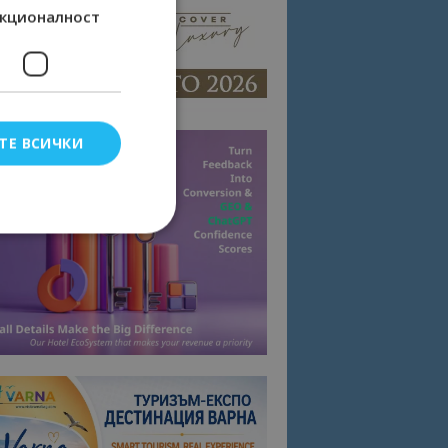
кционалност
ТЕ ВСИЧКИ
елско влизане и
тки.
омните съгласието
квитки на сайта.