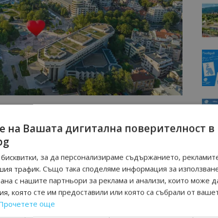
рисъствие в програмата на тазгодишното
е на Вашата дигитална поверителност в
то Русе традиционно представя и своите
bg
 върху местните традиции и занаяти. Какви
и година и какво ще включва програмата?
бисквитки, за да персонализираме съдържанието, рекламите
зрасти и вкусове. Решихме да включим Италия, тъй като
шия трафик. Също така споделяме информация за използван
 за уикенд туризъм. С подкрепата на Италианския
рана с нашите партньори за реклама и анализи, които може д
ко акцента – спектакъл на Италианско трио „Сопрани“,
я, която сте им предоставили или която са събрали от ваше
урицио Феррери, който не само ще готви, но и ще
Прочетете още
 своята лекция с кулинарна демонстрация, четири