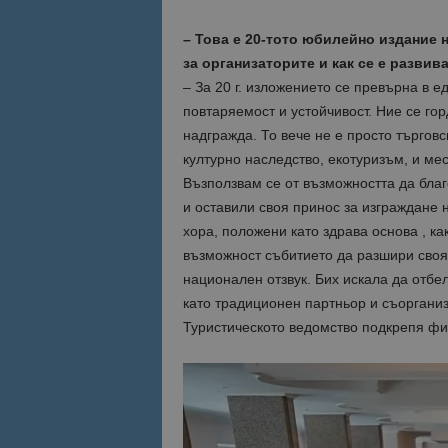
– Това е 20-тото юбилейно издание 
Име
Име
за организаторите и как се е разви
sc_is_visitor_uniq
– За 20 г. изложението се превърна в е
is_visitor_unique
повтаряемост и устойчивост. Ние се гор
надгражда. То вече не е просто търговс
културно наследство, екотуризъм, и мес
is_unique
Възползвам се от възможността да благ
и оставили своя принос за изграждане 
_ga_B09EBBY8PY
хора, положени като здрава основа , ка
възможност събитието да разшири своя
_ga_WXPDN4HSCV
национален отзвук. Бих искала да отбе
като традиционен партньор и съоргани
_ga_FK650GXHRZ
Туристическото ведомство подкрепя фи
_ga