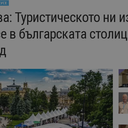
РУСЕ
ва: Туристическото ни 
е в българската столиц
нд