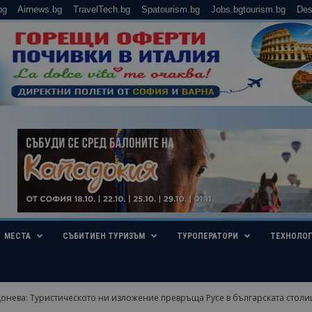
bg
Airnews.bg
TravelTech.bg
Spatourism.bg
Jobs.bgtourism.bg
Des
МЕСТА
СЪБИТИЕН ТУРИЗЪМ
ТУРОПЕРАТОРИ
ТЕХНОЛО
онева: Туристическото ни изложение превръща Русе в българската столица