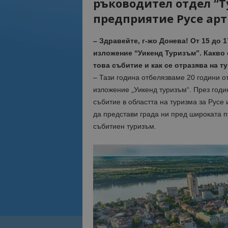
ръководител отдел “
предприятие Русе ар
– Здравейте, г-жо Донева! От 15 до 
изложение “Уикенд Туризъм”. Какво 
това събитие и как се отразява на 
– Тази година отбелязваме 20 години о
изложение „Уикенд туризъм“. През годи
събитие в областта на туризма за Русе
да представи града ни пред широката п
събитиен туризъм.