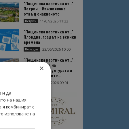
“Пощенска картичка от…”:
Петрич – Изживяване
отвъд очакваното
11/07/2026 11:22
Петрич
“Пощенска картичка от…”:
Пловдив, градът на всички
времена
23/06/2026 10:00
Пловдив
“Пощенска картичка от…”:
Перник – град на
×
традициите, културата и
вдъхновяващите...
17/06/2026 09:01
Перник
 и да
ето на нашия
а я комбинират с
то използване на