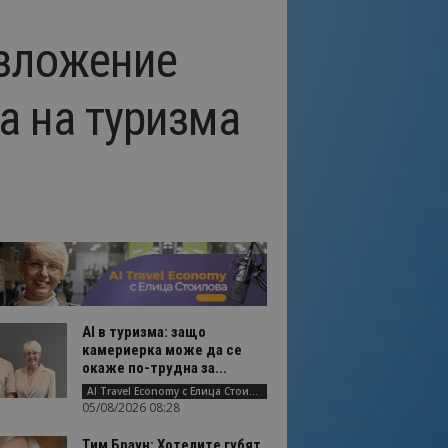
изложение
а на туризма
AI в туризма: защо
камериерка може да се
окаже по-трудна за...
AI Travel Economy с Елица Стоилова
05/08/2026 08:28
Тим Браун: Хотелите губят