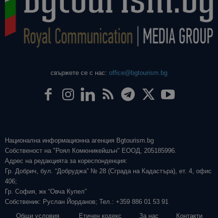
свържете се с нас:
office@bgtourism.bg
Национална информационна агенция Bgtourism.bg
Собственост на "Роял Комюникейшън" ЕООД, 205185996.
Адрес на редакцията за кореспонденция:
Гр. Добрич, бул. “Добруджа” № 28 (Сграда на Кадастъра), ет. 4, офис
406;
Гр. София, жк “Овча Купел”
Собственик: Руслан Йорданов; Тел.: +359 886 01 53 91
Общи условия
Етичен кодекс
За нас
Контакти