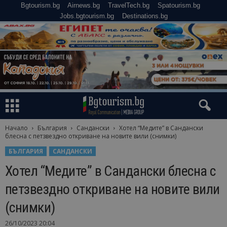
Bgtourism.bg
Airnews.bg
TravelTech.bg
Spatourism.bg
Jobs.bgtourism.bg
Destinations.bg
Начало
България
Сандански
Хотел “Медите” в Сандански
блесна с петзвездно откриване на новите вили (снимки)
БЪЛГАРИЯ
САНДАНСКИ
Хотел “Медите” в Сандански блесна с
петзвездно откриване на новите вили
(снимки)
26/10/2023 20:04