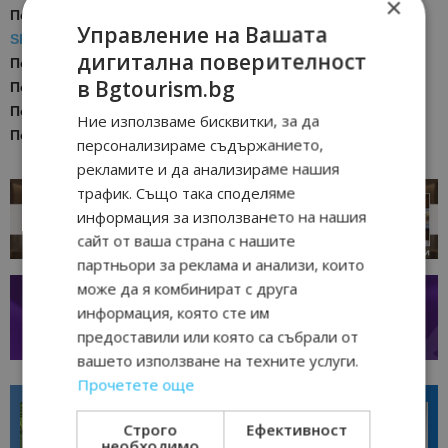
×
Последвайте ни за още актуални новини
в
Google News
Управление на Вашата
Showcase
дигитална поверителност
Последвайте
Bgtourism.bg във
VIBER
в Bgtourism.bg
Последвайте
Bgtourism.bg в
INSTAGRAM
Последвайте
Bgtourism.bg във
FACEBOOK
Ние използваме бисквитки, за да
Последвайте
Bgtourism.bg в
YOUTUBE
персонализираме съдържанието,
рекламите и да анализираме нашия
трафик. Също така споделяме
информация за използването на нашия
сайт от ваша страна с нашите
партньори за реклама и анализи, които
може да я комбинират с друга
информация, която сте им
предоставили или която са събрали от
вашето използване на техните услуги.
Прочетете още
Строго
Ефективност
необходимо