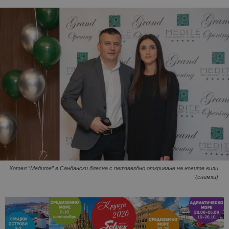
Хотел “Медите” в Сандански блесна с петзвездно откриване на новите вили
(снимки)