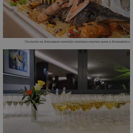
Гостите на бляскавия коктейл опитаха елитни вина и деликатеси