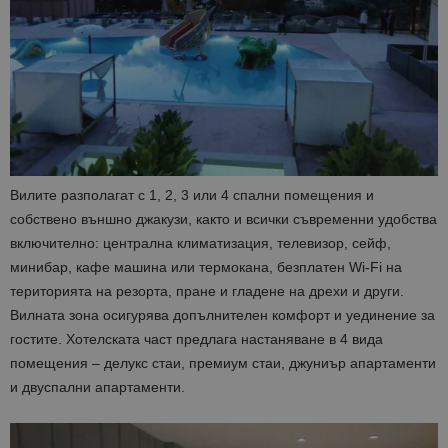
Вилите разполагат с 1, 2, 3 или 4 спални помещения и
собствено външно джакузи, както и всички съвременни удобства
включително: централна климатизация, телевизор, сейф,
минибар, кафе машина или термокана, безплатен Wi-Fi на
територията на резорта, пране и гладене на дрехи и други.
Вилната зона осигурява допълнителен комфорт и уединение за
гостите. Хотелската част предлага настаняване в 4 вида
помещения – делукс стаи, премиум стаи, джуниър апартаменти
и двуспални апартаменти.