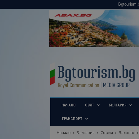
Bgtourism.
B
g
t
o
u
r
i
НАЧАЛО
СВЯТ
БЪЛГАРИЯ
s
m
.
ТРАНСПОРТ
b
g
Начало
България
София
Закинтос с
–