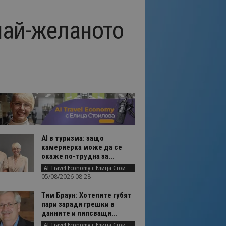
 най-желаното
AI в туризма: защо
камериерка може да се
окаже по-трудна за...
AI Travel Economy с Елица Стоилова
05/08/2026 08:28
Тим Браун: Хотелите губят
пари заради грешки в
данните и липсващи...
AI Travel Economy с Елица Стоилова