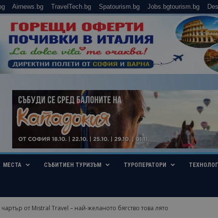
bg
Airnews.bg
TravelTech.bg
Spatourism.bg
Jobs.bgtourism.bg
Des
МЕСТА
СЪБИТИЕН ТУРИЗЪМ
ТУРОПЕРАТОРИ
ТЕХНОЛО
 чартър от Mistral Travel – най-желаното бягство това лято