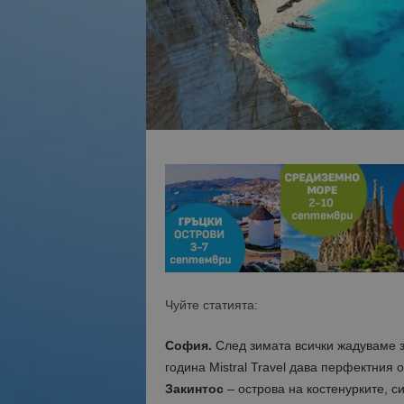
Чуйте статията:
София.
След зимата всички жадуваме з
година Mistral Travel дава перфектния 
Закинтос
– острова на костенурките, с