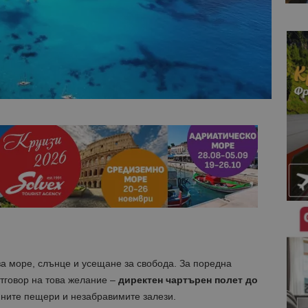
а море, слънце и усещане за свобода. За поредна
отговор на това желание –
директен чартърен полет до
ините пещери и незабравимите залези.