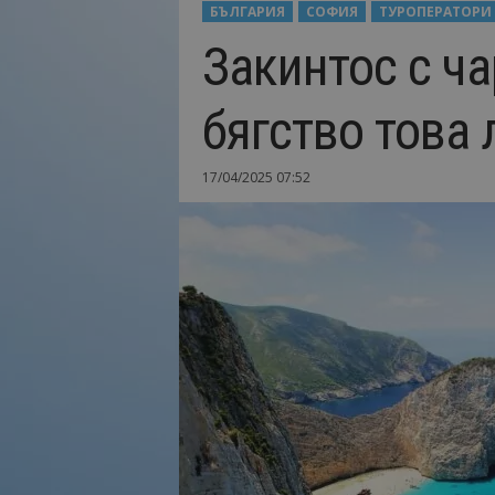
БЪЛГАРИЯ
СОФИЯ
ТУРОПЕРАТОРИ
Н
Закинтос с ча
а
й
-
бягство това 
в
а
ж
17/04/2025 07:52
н
о
т
о
о
т
т
у
р
и
з
м
а
!