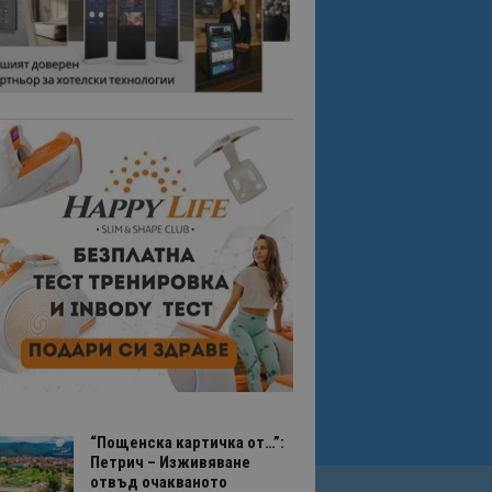
“Пощенска картичка от…”:
Петрич – Изживяване
отвъд очакваното