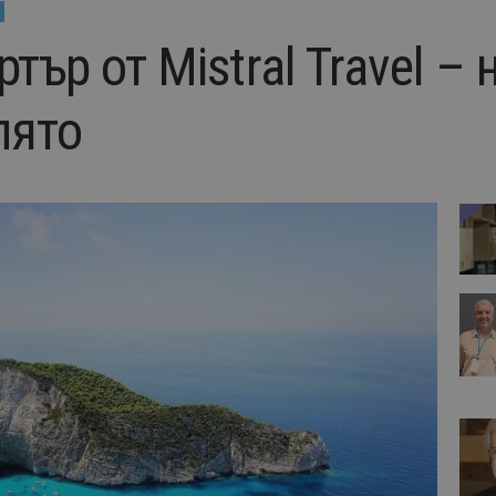
ртър от Mistral Travel –
лято