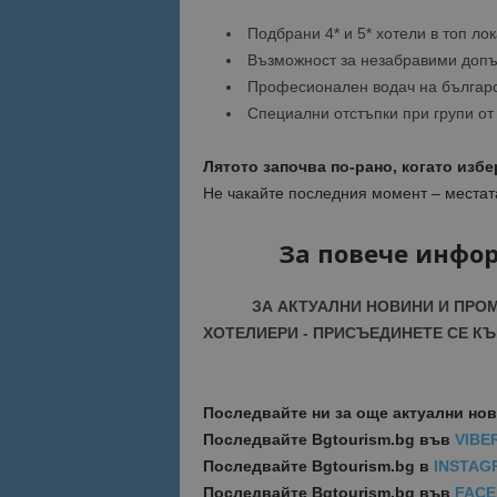
Подбрани 4* и 5* хотели в топ ло
Име
Име
Възможност за незабравими допъ
sc_is_visitor_uniq
Професионален водач на българс
is_visitor_unique
Специални отстъпки при групи от 
Лятото започва по-рано, когато избер
is_unique
Не чакайте последния момент – местата
_ga_B09EBBY8PY
За повече инфо
_ga_WXPDN4HSCV
ЗА АКТУАЛНИ НОВИНИ И ПРО
ХОТЕЛИЕРИ - ПРИСЪЕДИНЕТЕ СЕ КЪ
_ga_FK650GXHRZ
_ga
Последвайте ни за още актуални но
Последвайте
Bgtourism.bg във
VIBE
Последвайте
Bgtourism.bg в
INSTAG
Последвайте
Bgtourism.bg във
FAC