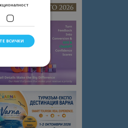
кционалност
ТЕ ВСИЧКИ
елско влизане и
тки.
омните съгласието
квитки на сайта.