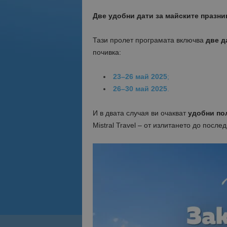
Две удобни дати за майските празни
Тази пролет програмата включва
две д
почивка:
23–26 май 2025
;
26–30 май 2025
.
И в двата случая ви очакват
удобни по
Mistral Travel – от излитането до после