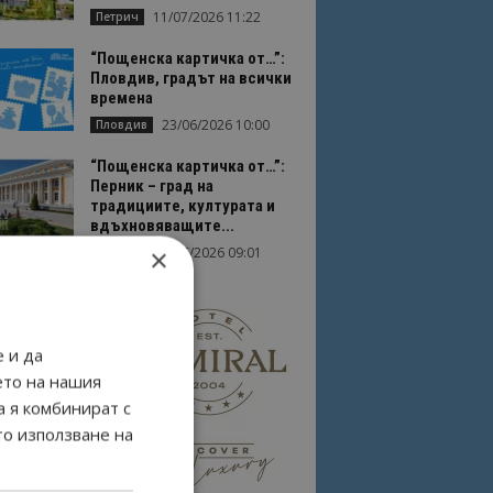
11/07/2026 11:22
Петрич
“Пощенска картичка от…”:
Пловдив, градът на всички
времена
23/06/2026 10:00
Пловдив
“Пощенска картичка от…”:
Перник – град на
традициите, културата и
вдъхновяващите...
×
17/06/2026 09:01
Перник
 и да
ето на нашия
а я комбинират с
то използване на