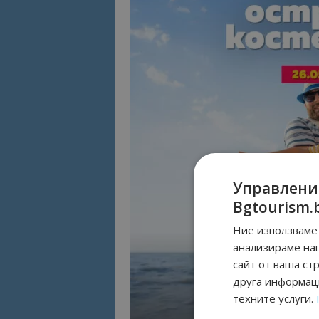
Управлени
Bgtourism.
Ние използваме 
анализираме на
сайт от ваша ст
друга информаци
техните услуги.