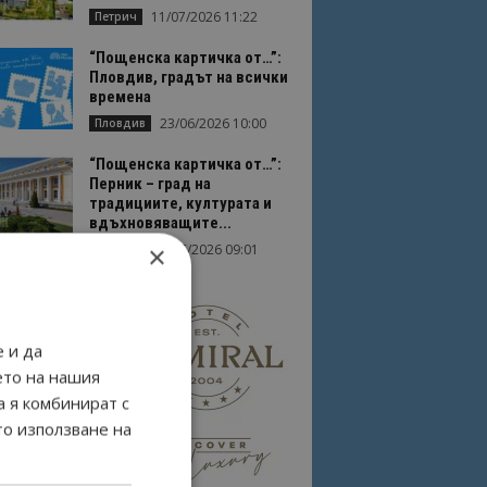
11/07/2026 11:22
Петрич
“Пощенска картичка от…”:
Пловдив, градът на всички
времена
23/06/2026 10:00
Пловдив
“Пощенска картичка от…”:
Перник – град на
традициите, културата и
вдъхновяващите...
×
17/06/2026 09:01
Перник
 и да
ето на нашия
а я комбинират с
то използване на