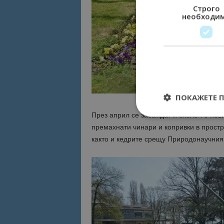
Строго
необходи
ПОКАЖЕТЕ 
През април се засаждат и около 70 нов
премахнати чинари и копривки в простр
както и кедрите срещу Природонаучния
Строго необходимит
управление на акау
Име
cookie_notice_acc