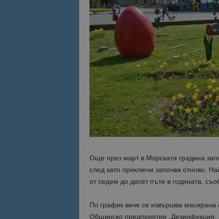
Име
Име
sc_is_visitor_uniq
is_visitor_unique
is_unique
_ga_B09EBBY8PY
_ga_WXPDN4HSCV
_ga_FK650GXHRZ
Още през март в Морската градина запо
след като приключи започва отново. На
_ga
от седем до десет пъти в годината, съ
По график вече се извършва масирана 
Общинско предприятие „Дезинфекция, д