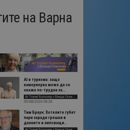
тите на Варна
AI в туризма: защо
камериерка може да се
окаже по-трудна за...
AI Travel Economy с Елица Стоилова
05/08/2026 08:28
Тим Браун: Хотелите губят
пари заради грешки в
данните и липсващи...
AI Travel Economy с Елица Стоилова