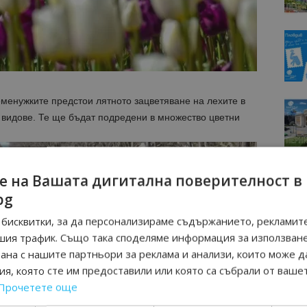
менужките предстои лятното зацветяване на лехите в
видове. Те ще бъдат подредени в множество цветни
е на Вашата дигитална поверителност в
bg
бисквитки, за да персонализираме съдържанието, рекламите
шия трафик. Също така споделяме информация за използван
рана с нашите партньори за реклама и анализи, които може д
я, която сте им предоставили или която са събрали от ваше
Прочетете още