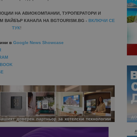
МОЦИИ НА АВИОКОМПАНИИ, ТУРОПЕРАТОРИ И
М ВАЙБЪР КАНАЛА НА BGTOURISM.BG -
ВКЛЮЧИ СЕ
ТУК
!
вини
в
Google News Showcase
R
RAM
EBOOK
BE