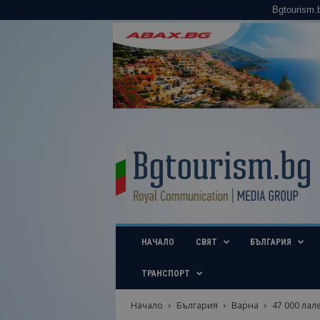
Bgtourism.
B
g
t
o
u
r
i
НАЧАЛО
СВЯТ
БЪЛГАРИЯ
s
m
.
ТРАНСПОРТ
b
g
Начало
България
Варна
47 000 лал
–