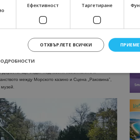
Ефективност
Таргетиране
Фун
мо
ОТХВЪРЛЕТЕ ВСИЧКИ
ПРИЕМЕ
ПОДРОБНОСТИ
и дървета. Ще бъдат подновени изсъхналите и
анството между Морското казино и Сцена „Раковина”,
Строго необходимо
Ефективност
Таргетиране
Функционалност
 музей.
е бисквитки позволяват основната функционалност на уебсайта, като потребит
нта. Уебсайтът не може да се използва правилно без строго необходими бискви
Доставчик
/
Валиден
Описание
Домейн
до
epted
lisandraramos.com
7 дни
Тази бисквитка се използва, за да зап
bgtourism.bg
на потребителя за използването на бис