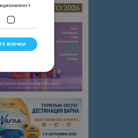
кционалност
ТЕ ВСИЧКИ
елско влизане и
тки.
омните съгласието
квитки на сайта.