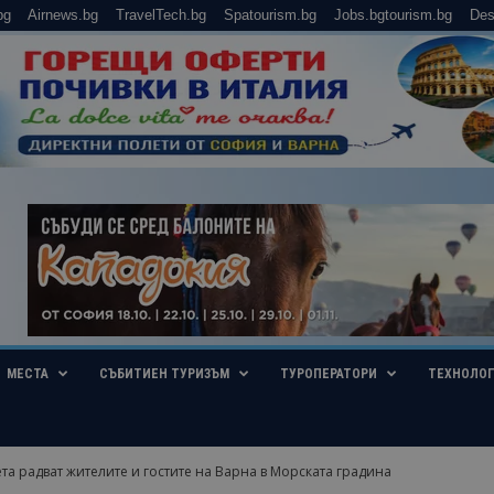
bg
Airnews.bg
TravelTech.bg
Spatourism.bg
Jobs.bgtourism.bg
Des
МЕСТА
СЪБИТИЕН ТУРИЗЪМ
ТУРОПЕРАТОРИ
ТЕХНОЛО
ета радват жителите и гостите на Варна в Морската градина