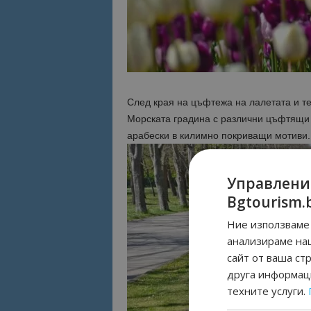
След края на цъфтежа на лалетата и те
Морската градина с различни цъфтящи 
арабески в килимно покриващи мотиви.
Управлени
Bgtourism.
Ние използваме 
анализираме на
сайт от ваша ст
друга информаци
техните услуги.