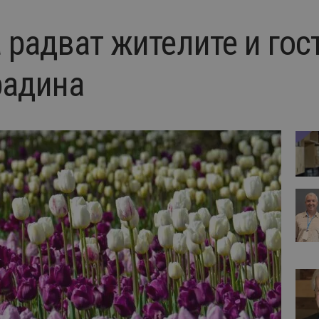
 радват жителите и гос
радина