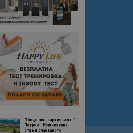
“Пощенска картичка от…”:
Петрич – Изживяване
отвъд очакваното