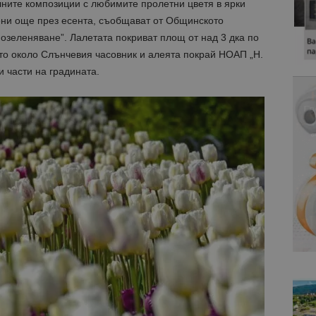
лните композиции с любимите пролетни цветя в ярки
ени още през есента, съобщават от Общинското
озеленяване”. Лалетата покриват площ от над 3 дка по
то около Слънчевия часовник и алеята покрай НОАП „Н.
и части на градината.