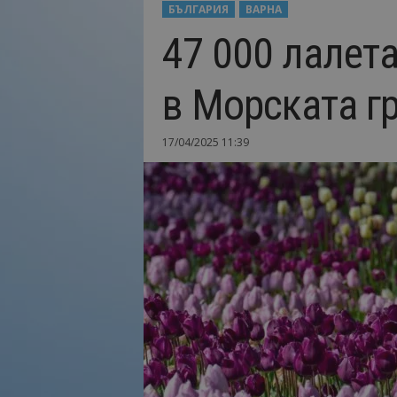
БЪЛГАРИЯ
ВАРНА
Н
47 000 лалета
а
й
-
в Морската г
в
а
ж
17/04/2025 11:39
н
о
т
о
о
т
т
у
р
и
з
м
а
!