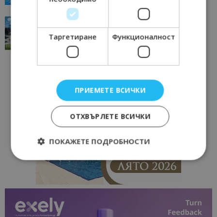
“Пощенска картичка от…”: Перник – град на
традициите, културата и вдъхновяващите...
Таргетиране
Функционалност
17/06/2026 09:01
Перник
ПРИЕМЕТЕ ВСИЧКИ
ОТХВЪРЛЕТЕ ВСИЧКИ
ПОКАЖЕТЕ ПОДРОБНОСТИ
Строго необходимо
Ефективност
Таргетиране
Функционалност
Строго необходимите бисквитки позволяват