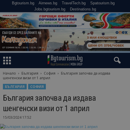
Bgtourism.bg
Airnews.bg
TravelTech.bg
Spatourism.bg
Jobs.bgtourism.bg
Destinations.bg
Начало
България
София
България започва да издава
шенгенски визи от 1 април
БЪЛГАРИЯ
СОФИЯ
България започва да издава
шенгенски визи от 1 април
15/03/2024 17:52