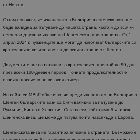
от Нова тв.
Оттам посочват, че издадената в България шенгенска виза ще
бъде валидна за пътуване до нашата страна, както и до всички
останали държави членки на Шенгенското пространство. От 1
април 2024 г. чужденците ще могат да използват българските си
краткосрочни визи за достъп до всички страни от Шенген.
Документите ще са валидни за краткосрочен престой до 90 дни
през всеки 180-дневен период. Точната продължителност е
изрично посочена на визовия стикер.
На сайта си МВнР обяснява, че преди членството на България в
Шенген българските визи са били валидни за пътуване до
Румъния, Кипър и Хърватия. Сега всеки, който има българска
шенгенска виза, ще може да пътува почти навсякъде в Европа.
Шенгенската виза не гарантира влизане в страната. Възможно е
от посетителя да бъде поискано да представи допълнителни