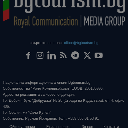
свържете се с нас:
office@bgtourism.bg
Национална информационна агенция Bgtourism.bg
Собственост на "Роял Комюникейшън" ЕООД, 205185996.
Адрес на редакцията за кореспонденция:
Гр. Добрич, бул. “Добруджа” № 28 (Сграда на Кадастъра), ет. 4, офис
406;
Гр. София, жк “Овча Купел”
Собственик: Руслан Йорданов; Тел.: +359 886 01 53 91
Общи условия
Етичен кодекс
За нас
Контакти