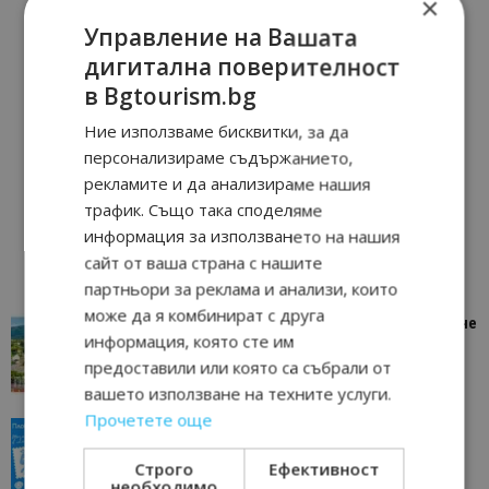
×
Управление на Вашата
дигитална поверителност
в Bgtourism.bg
Ние използваме бисквитки, за да
персонализираме съдържанието,
рекламите и да анализираме нашия
трафик. Също така споделяме
информация за използването на нашия
сайт от ваша страна с нашите
партньори за реклама и анализи, които
може да я комбинират с друга
“Пощенска картичка от…”: Петрич – Изживяване
информация, която сте им
отвъд очакваното
предоставили или която са събрали от
11/07/2026 11:22
Петрич
вашето използване на техните услуги.
Прочетете още
“Пощенска картичка от…”: Пловдив, градът на
всички времена
Строго
Ефективност
23/06/2026 10:00
Пловдив
необходимо