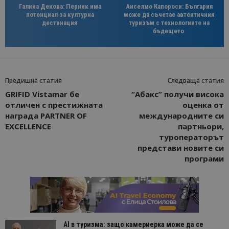
Галина Декова: Перник има
Анселмо Капороси: България
потенциал за културна
може да съчетае автентичния
дестинация
туризъм с технологиите на
бъдещето
Предишна статия
Следваща статия
GRIFID Vistamar бе
“Абакс” получи висока
отличен с престижната
оценка от
награда PARTNER OF
международните си
EXCELLENCE
партньори,
туроператорът
представи новите си
програми
AI в туризма: защо камериерка може да се