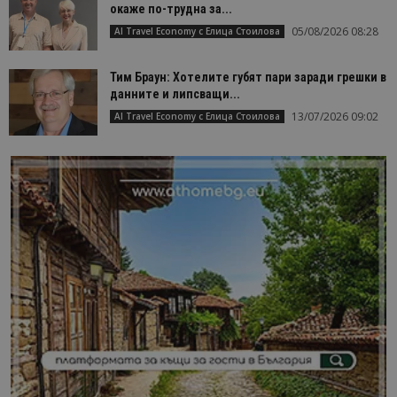
окаже по-трудна за...
05/08/2026 08:28
AI Travel Economy с Елица Стоилова
Тим Браун: Хотелите губят пари заради грешки в
данните и липсващи...
13/07/2026 09:02
AI Travel Economy с Елица Стоилова