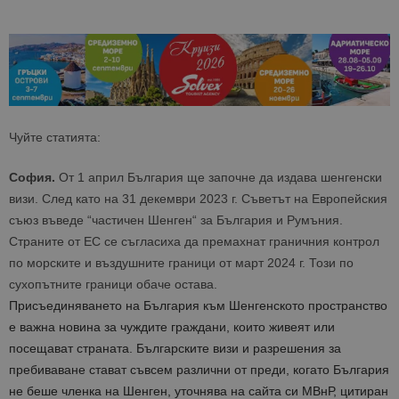
Чуйте статията:
София.
От 1 април България ще започне да издава шенгенски
визи. След като на 31 декември 2023 г. Съветът на Европейския
съюз въведе “частичен Шенген“ за България и Румъния.
Страните от ЕС се съгласиха да премахнат граничния контрол
по морските и въздушните граници от март 2024 г. Този по
сухопътните граници обаче остава.
Присъединяването на България към Шенгенското пространство
е важна новина за чуждите граждани, които живеят или
посещават страната. Българските визи и разрешения за
пребиваване стават съвсем различни от преди, когато България
не беше членка на Шенген, уточнява на сайта си МВнР, цитиран