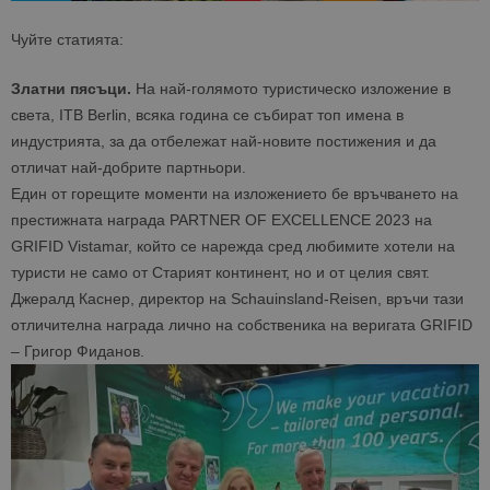
Чуйте статията:
Златни пясъци.
На най-голямото туристическо изложение в
света, ITB Berlin, всяка година се събират топ имена в
индустрията, за да отбележат най-новите постижения и да
отличат най-добрите партньори.
Един от горещите моменти на изложението бе връчването на
престижната награда PARTNER OF EXCELLENCE 2023 на
GRIFID Vistamar, който се нарежда сред любимите хотели на
туристи не само от Старият континент, но и от целия свят.
Джералд Каснер, директор на Schauinsland-Reisen, връчи тази
отличителна награда лично на собственика на веригата GRIFID
– Григор Фиданов.