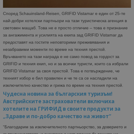
Според Schauinsland-Reisen, GRIFID Vistamar е един от 25-те
най-добри хотелски партньори на тази туристическа агенция в
световен мащаб. Това не е просто отличие – това е признание
за ангажимента и усилията на екипа зад GRIFID Vistamar да
предоставят на гостите неповторими преживявания и
незабравими моменти по време на техния престой.
Връчването на тази награда е не само повод за гордост за
GRIFID и техния екип, но и за всички туристи, които са избрали
GRIFID Vistamar за своя престой. Това е потвърждение, че
техният избор е бил правилен и че те са се насладили на
изключително качество и грижа по време на техния престой.
Чудесна новина за българския туризъм!
Австрийските застрахователи включиха
хотелите на ГРИФИД в своите продукти за
„Здраве и по-добро качество на живот“
“Благодарим за изключителното партньорство, за доверието и