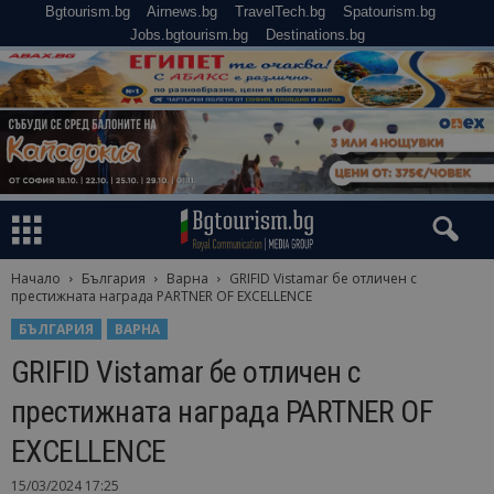
Bgtourism.bg
Airnews.bg
TravelTech.bg
Spatourism.bg
Jobs.bgtourism.bg
Destinations.bg
Начало
България
Варна
GRIFID Vistamar бе отличен с
престижната награда PARTNER OF EXCELLENCE
БЪЛГАРИЯ
ВАРНА
GRIFID Vistamar бе отличен с
престижната награда PARTNER OF
EXCELLENCE
15/03/2024 17:25