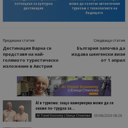
потенциал за културна
може да съчетае автентичния
дестинация
туризъм с технологиите на
бъдещето
Предишна статия
Следваща статия
Дестинация Варна се
България започва да
представя на най-
издава шенгенски визи
голямото туристическо
от 1 април
изложение в Австрия
AI в туризма: защо камериерка може да се
окаже по-трудна за...
05/08/2026 08:28
AI Travel Economy с Елица Стоилова