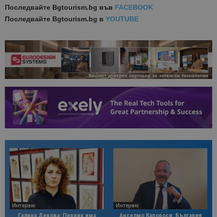
Последвайте
Bgtourism.bg във
FACEBOOK
Последвайте
Bgtourism.bg в
YOUTUBE
Интервю
Интервю
Галина Декова: Перник има
Анселмо Капороси: България