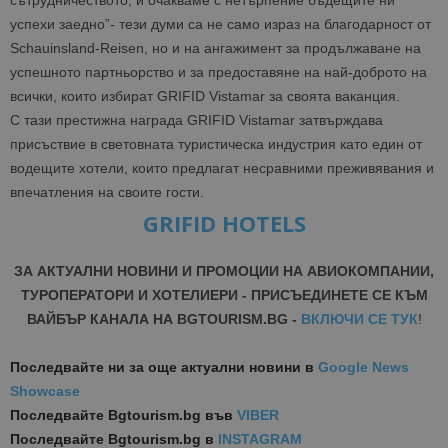
сътрудничеството, и очакваме с нетърпение бъдещите ни
успехи заедно”- тези думи са не само израз на благодарност от
Schauinsland-Reisen, но и на ангажимент за продължаване на
успешното партньорство и за предоставяне на най-доброто на
всички, които избират GRIFID Vistamar за своята ваканция.
С тази престижна награда GRIFID Vistamar затвърждава
присъствие в световната туристическа индустрия като един от
водещите хотели, които предлагат несравними преживявания и
впечатления на своите гости.
GRIFID HOTELS
ЗА АКТУАЛНИ НОВИНИ И ПРОМОЦИИ НА АВИОКОМПАНИИ,
ТУРОПЕРАТОРИ И ХОТЕЛИЕРИ - ПРИСЪЕДИНЕТЕ СЕ КЪМ
ВАЙБЪР КАНАЛА НА BGTOURISM.BG -
ВКЛЮЧИ СЕ ТУК
!
Последвайте ни за още актуални новини
в
Google News
Showcase
Последвайте
Bgtourism.bg във
VIBER
Последвайте
Bgtourism.bg в
INSTAGRAM