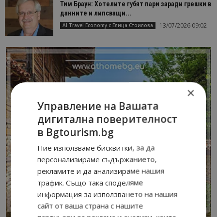
Тим Браун: Хотелите губят пари заради грешки в
данните и липсващи...
13/07/2026 09:02
AI Travel Economy с Елица Стоилова
×
Управление на Вашата
дигитална поверителност
в Bgtourism.bg
Ние използваме бисквитки, за да
персонализираме съдържанието,
рекламите и да анализираме нашия
трафик. Също така споделяме
информация за използването на нашия
сайт от ваша страна с нашите