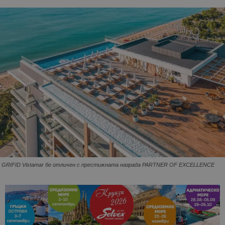
GRIFID Vistamar бе отличен с престижната награда PARTNER OF EXCELLENCE