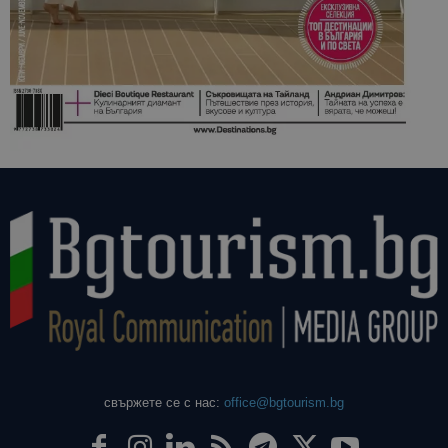
свържете се с нас:
office@bgtourism.bg