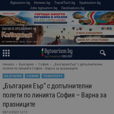
Bgtourism.bg
Airnews.bg
TravelTech.bg
Spatourism.bg
Jobs.bgtourism.bg
Destinations.bg
Начало
България
София
„България Еър“ с допълнителни
полети по линията София – Варна за празниците
БЪЛГАРИЯ
СОФИЯ
ТРАНСПОРТ
„България Еър“ с допълнителни
полети по линията София – Варна за
празниците
08/12/2023 12:13