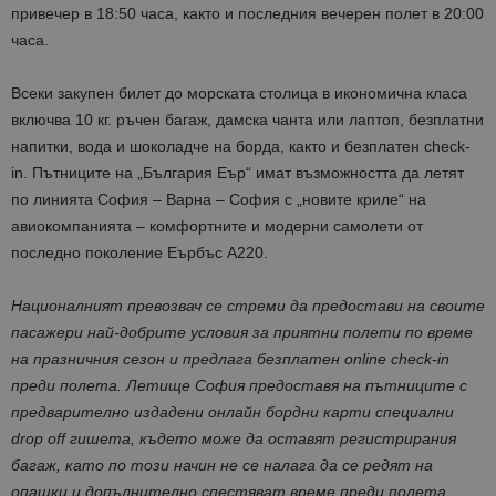
привечер в 18:50 часа, както и последния вечерен полет в 20:00
часа.
Всеки закупен билет до морската столица в икономична класа
включва 10 кг. ръчен багаж, дамска чанта или лаптоп, безплатни
напитки, вода и шоколадче на борда, както и безплатен check-
in. Пътниците на „България Еър“ имат възможността да летят
по линията София – Варна – София с „новите криле“ на
авиокомпанията – комфортните и модерни самолети от
последно поколение Еърбъс А220.
Националният превозвач се стреми да предостави на своите
пасажери най-добрите условия за приятни полети
по време
на празничния сезон
и предлага безплатен
online
check-in
преди полета.
Летище София предоставя на пътници
те с
предварително издадени онлайн бордни карти
специални
drop off гишета, където може да остав
ят
регистрирания
багаж
, като по този начин не се налага да се редят на
опашки
и допълнителн
о
спест
яват
време
преди полета
.