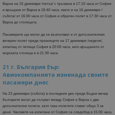
Варна на 15 декември /петък/ с тръгване в 17:10 часа от София
и връщане от Варна в 18:40 часа, както и на 16 декември /
събота/ от 16:00 часа от София и обратен полет в 17:30 часа от
Варна до столицата.
Пасажерите ще могат да се възползват и от допълнителния
вечерен полет преди празниците на 17 декември /неделя/,
излитащ от летище София в 20:00 часа, като връщането от
морската столица е в 21:30 часа.
21 г. България Еър:
Авиокомпанията изненада своите
пасажери днес
На 23 декември (събота) в последния ден преди Бъдни вечер
българите могат да пътуват между София и Варна с два
допълнителни полета, като така полетите стават общо 3 за
деня. Часовете на излитане от София са следобяд в 15:00 часа,