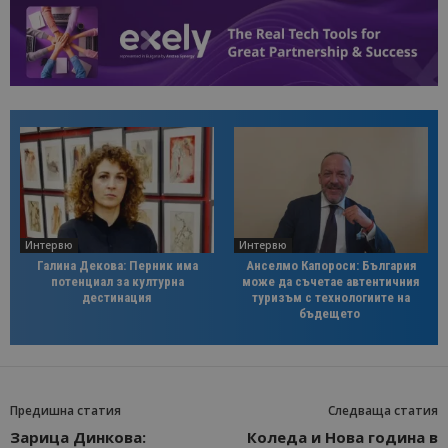
Интервю
Интервю
Галина Декова: Перник има
Анселмо Капороси: България
потенциал за културна
може да съчетае автентичния
дестинация
туризъм с технологиите на
бъдещето
Предишна статия
Следваща статия
Зарица Динкова:
Коледа и Нова година в