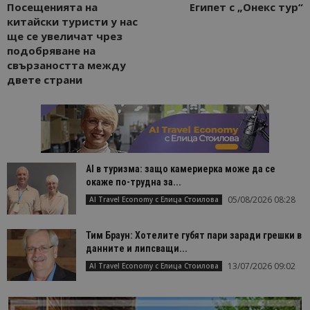
Посещенията на
Египет с „Онекс тур“
китайски туристи у нас
ще се увеличат чрез
подобряване на
свързаността между
двете страни
AI в туризма: защо камериерка може да се
окаже по-трудна за...
05/08/2026 08:28
AI Travel Economy с Елица Стоилова
Тим Браун: Хотелите губят пари заради грешки в
данните и липсващи...
13/07/2026 09:02
AI Travel Economy с Елица Стоилова