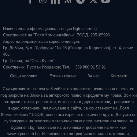
Национална информационна агенция Bgtourism.bg
Собственост на "Роял Комюникейшън" ЕООД, 205185996.
Адрес на редакцията за кореспонденция:
Гр. Добрич, бул. “Добруджа” № 28 (Сграда на Кадастъра), ет. 4, офис
406;
Гр. София, жк “Овча Купел”
Собственик: Руслан Йорданов; Тел.: +359 886 01 53 91
Общи условия
Етичен кодекс
За нас
Контакти
Съдържанието на този уеб сайт и технологиите, използвани в него, са
под закрила на Закона за авторското право и сродните му права. Всички
авторски статии, репортажи, интервюта и други текстови, графични и
видео материали, публикувани в сайта, са собственост на „Роял
Комюникейшън“ ЕООД, освен ако изрично е посочено друго. Допуска се
публикуване на текстови материали само след писмено съгласие на
Bgtourism.bg, посочване на източника и добавяне на линк към
www.bgtourism.bg. Използването на графични и видео материали,