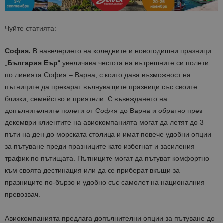
Чуйте статията:
София.
В навечерието на коледните и новогодишни празници
„
България Еър
“ увеличава честота на вътрешните си полети
по линията София – Варна, с които дава възможност на
пътниците да прекарат вълнуващите празници със своите
близки, семейство и приятели. С въвеждането на
допълнителните полети от София до Варна и обратно през
декември клиентите на авиокомпанията могат да летят до 3
пъти на ден до морската столица и имат повече удобни опции
за пътуване преди празниците като избегнат и засиления
трафик по пътищата. Пътниците могат да пътуват комфортно
към своята дестинация или да се приберат вкъщи за
празниците по-бързо и удобно със самолет на националния
превозвач.
Авиокомпанията предлага допълнителни опции за пътуване до