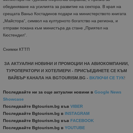
обединяване на усилията за развитие на сектора. В края на
срещата Ваньо Костадинов подари на министерството книгата
„Майстора“, символ на културното богатство на региона, и
отправи покана към министъра да стане „Приятел на
Кюстендил“.
Снимки КТТП
ЗА АКТУАЛНИ НОВИНИ И ПРОМОЦИИ НА АВИОКОМПАНИИ,
ТУРОПЕРАТОРИ И ХОТЕЛИЕРИ - ПРИСЪЕДИНЕТЕ СЕ КЪМ
ВАЙБЪР КАНАЛА НА BGTOURISM.BG -
ВКЛЮЧИ СЕ ТУК
!
Последвайте ни за още актуални новини
в
Google News
Showcase
Последвайте
Bgtourism.bg във
VIBER
Последвайте
Bgtourism.bg в
INSTAGRAM
Последвайте
Bgtourism.bg във
FACEBOOK
Последвайте
Bgtourism.bg в
YOUTUBE