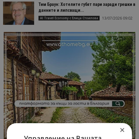
Тим Браун: Хотелите губят пари заради грешки в
данните и липсващи...
13/07/2026 09:02
AI Travel Economy с Елица Стоилова
×
Управление на Вашата