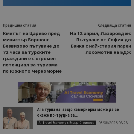
Предишна статия
Следваща статия
Кметът на Царево пред
На 12 април, Лазаровден:
министър Боршош:
Пътуване от София до
Безвизово пътуване до
Банкя с най-стария парен
72 часа за турските
локомотив на БДЖ
граждани е с огромен
потенциал за туризма
по Южното Черноморие
AI в туризма: защо камериерка може да се
окаже по-трудна за...
05/08/2026 08:28
AI Travel Economy с Елица Стоилова