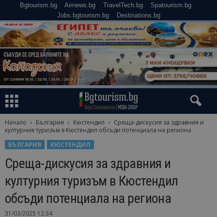
Bgtourism.bg
Airnews.bg
TravelTech.bg
Spatourism.bg
Jobs.bgtourism.bg
Destinations.bg
Начало
България
Кюстендил
Среща-дискусия за здравния и
културния туризъм в Кюстендил обсъди потенциала на региона
БЪЛГАРИЯ
КЮСТЕНДИЛ
Среща-дискусия за здравния и
културния туризъм в Кюстендил
обсъди потенциала на региона
31/03/2025 12:34