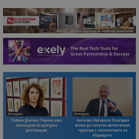
Интервю
Интервю
Галина Декова: Перник има
Анселмо Капороси: България
потенциал за културна
може да съчетае автентичния
дестинация
туризъм с технологиите на
бъдещето