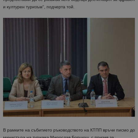
и културен туризъм“, подчерта той.
В рамките на събитието ръководството на КТПП връчи писмо до
министъра на туризма Мирослав Боршош, с призив за