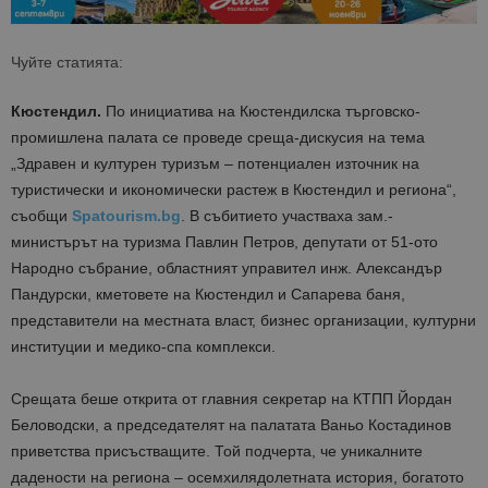
Чуйте статията:
Кюстендил.
По инициатива на Кюстендилска търговско-
промишлена палата се проведе среща-дискусия на тема
„Здравен и културен туризъм – потенциален източник на
туристически и икономически растеж в Кюстендил и региона“,
съобщи
Spatourism.bg
. В събитието участваха зам.-
министърът на туризма Павлин Петров, депутати от 51-ото
Народно събрание, областният управител инж. Александър
Пандурски, кметовете на Кюстендил и Сапарева баня,
представители на местната власт, бизнес организации, културни
институции и медико-спа комплекси.
Срещата беше открита от главния секретар на КТПП Йордан
Беловодски, а председателят на палатата Ваньо Костадинов
приветства присъстващите. Той подчерта, че уникалните
дадености на региона – осемхилядолетната история, богатото