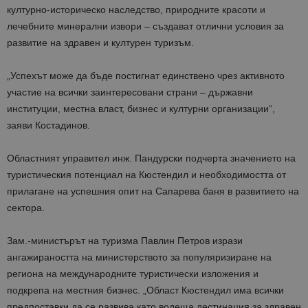
културно-историческо наследство, природните красоти и
лечебните минерални извори – създават отлични условия за
развитие на здравен и културен туризъм.
„Успехът може да бъде постигнат единствено чрез активното
участие на всички заинтересовани страни – държавни
институции, местна власт, бизнес и културни организации“,
заяви Костадинов.
Областният управител инж. Пандурски подчерта значението на
туристическия потенциал на Кюстендил и необходимостта от
прилагане на успешния опит на Сапарева баня в развитието на
сектора.
Зам.-министърът на туризма Павлин Петров изрази
ангажираността на министерството за популяризиране на
региона на международните туристически изложения и
подкрепа на местния бизнес. „Област Кюстендил има всички
предпоставки да се развива като водеща дестинация за здравен