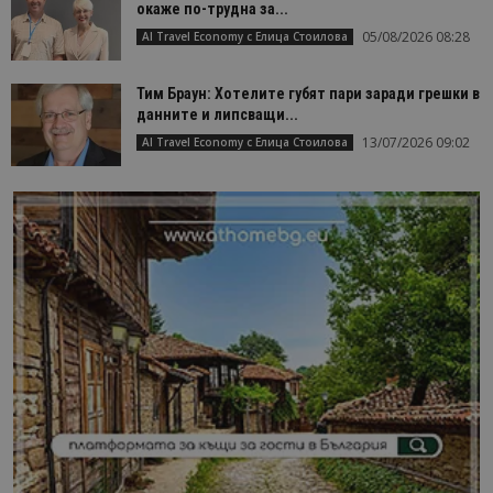
окаже по-трудна за...
05/08/2026 08:28
AI Travel Economy с Елица Стоилова
Тим Браун: Хотелите губят пари заради грешки в
данните и липсващи...
13/07/2026 09:02
AI Travel Economy с Елица Стоилова