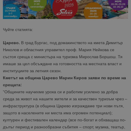
Чуйте статията:
Царево.
В град Бургас, под домакинството на кмета Димитър
Николов и областния управител проф. Мария Нейкова се
състоя среща с министъра на туризма Мирослав Боршош. Тя
имаше за цел обсъждане на готовността на местната власт и
институциите за летния сезон.
Кметът на община Царево Марин Киров заяви по време на
срещата:
“Общините научихме урока си и работим усилено за добра
среда за живот на нашите жители и за качествен туризъм чрез –
инфраструктура (в община Царево изграждаме три нови пътя,
защото в населените ни места има огромен потенциал);
културен и фестивален календар (все по-богат и обхващаш по-
дълъг период и разнообразни събития – спорт, музика, театър,