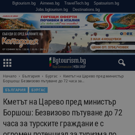
Bgtourism.bg
Airnews.bg
TravelTech.bg
Spatourism.bg
Jobs.bgtourism.bg
Destinations.bg
Начало
България
Бургас
Кметът на Царево пред министър
Боршош: Безвизово пътуване до 72 часа за...
БЪЛГАРИЯ
БУРГАС
Кметът на Царево пред министър
Боршош: Безвизово пътуване до 72
часа за турските граждани е с
огромен потенциал за туризма по