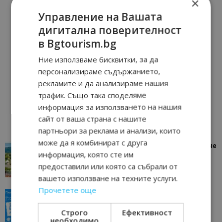
×
Управление на Вашата
дигитална поверителност
в Bgtourism.bg
Ние използваме бисквитки, за да
персонализираме съдържанието,
рекламите и да анализираме нашия
трафик. Също така споделяме
информация за използването на нашия
сайт от ваша страна с нашите
партньори за реклама и анализи, които
може да я комбинират с друга
“Пощенска картичка от…”: Петрич – Изживяване
информация, която сте им
отвъд очакваното
предоставили или която са събрали от
11/07/2026 11:22
Петрич
вашето използване на техните услуги.
Прочетете още
“Пощенска картичка от…”: Пловдив, градът на
всички времена
Строго
Ефективност
23/06/2026 10:00
Пловдив
необходимо