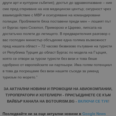
други арт и културни събития); достъп до здравеопазване – ние
сме пред откриване на нов медицински център; сигурност чрез
взаимодействие с МВР и осигуряване на командировани
полицаи. Проблемите бяха поставени преди мен – лошият път
от Бургас през Созопол, Приморско и Царево, липсата на
достатъчно полети до летището. В предварителния разговор с
вас господин министър обсъдихме една голяма възможност
пред нашата област – 72 часово безвизово пътуване на туристи
от Република Турция до област Бургас по модела на Гърция,
която се отвори за турски туристи без визи и това беше
одобрено от европейските ни партньори. Има голям потенциал
в това да посрещаме без визи нашите съседи за уикенд
туризъм по морето.”
ЗА АКТУАЛНИ НОВИНИ И ПРОМОЦИИ НА АВИОКОМПАНИИ,
ТУРОПЕРАТОРИ И ХОТЕЛИЕРИ - ПРИСЪЕДИНЕТЕ СЕ КЪМ
ВАЙБЪР КАНАЛА НА BGTOURISM.BG -
ВКЛЮЧИ СЕ ТУК
!
Последвайте ни за още актуални новини
в
Google News