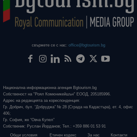
свържете се с нас:
office@bgtourism.bg
Национална информационна агенция Bgtourism.bg
Собственост на "Роял Комюникейшън" ЕООД, 205185996.
Адрес на редакцията за кореспонденция:
Гр. Добрич, бул. “Добруджа” № 28 (Сграда на Кадастъра), ет. 4, офис
406;
Гр. София, жк “Овча Купел”
Собственик: Руслан Йорданов; Тел.: +359 886 01 53 91
Общи условия
Етичен кодекс
За нас
Контакти