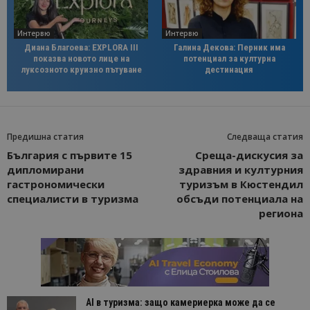
Интервю
Интервю
Диана Благоева: EXPLORA III
Галина Декова: Перник има
показва новото лице на
потенциал за културна
луксозното круизно пътуване
дестинация
Предишна статия
Следваща статия
България с първите 15
Среща-дискусия за
дипломирани
здравния и културния
гастрономически
туризъм в Кюстендил
специалисти в туризма
обсъди потенциала на
региона
AI в туризма: защо камериерка може да се