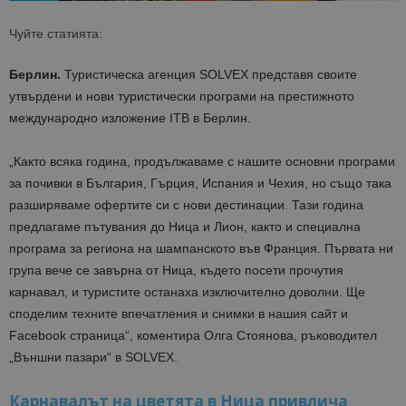
Чуйте статията:
Берлин.
Туристическа агенция SOLVEX представя своите
утвърдени и нови туристически програми на престижното
международно изложение ITB в Берлин.
„Както всяка година, продължаваме с нашите основни програми
за почивки в България, Гърция, Испания и Чехия, но също така
разширяваме офертите си с нови дестинации. Тази година
предлагаме пътувания до Ница и Лион, както и специална
програма за региона на шампанското във Франция. Първата ни
група вече се завърна от Ница, където посети прочутия
карнавал, и туристите останаха изключително доволни. Ще
споделим техните впечатления и снимки в нашия сайт и
Facebook страница“, коментира Олга Стоянова, ръководител
„Външни пазари“ в SOLVEX.
Карнавалът на цветята в Ница привлича