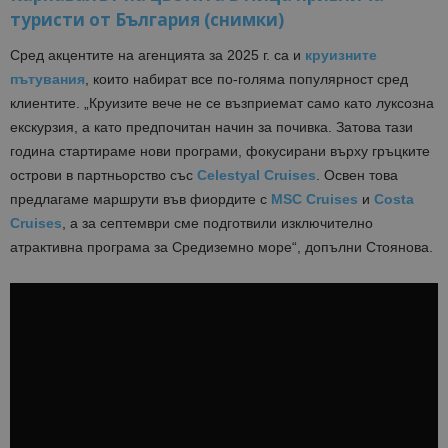
туристи от България (снимки)
Сред акцентите на агенцията за 2025 г. са и
круизните
пътувания
, които набират все по-голяма популярност сред
клиентите. „Круизите вече не се възприемат само като луксозна
екскурзия, а като предпочитан начин за почивка. Затова тази
година стартираме нови програми, фокусирани върху гръцките
острови в партньорство със
Celestyal Cruises
. Освен това
предлагаме маршрути във фиордите с
MSC Cruises
и
Costa
Cruises
, а за септември сме подготвили изключително
атрактивна програма за Средиземно море“, допълни Стоянова.