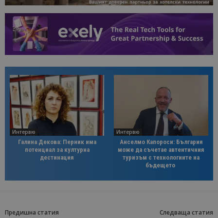
Интервю
Интервю
Галина Декова: Перник има
Анселмо Капороси: България
потенциал за културна
може да съчетае автентичния
дестинация
туризъм с технологиите на
бъдещето
Предишна статия
Следваща статия