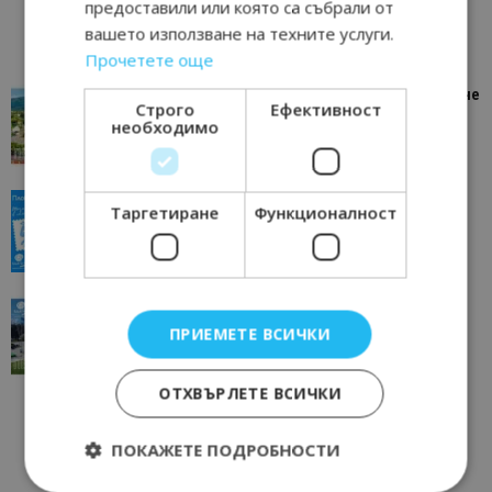
предоставили или която са събрали от
вашето използване на техните услуги.
Прочетете още
“Пощенска картичка от…”: Петрич – Изживяване
Строго
Ефективност
отвъд очакваното
необходимо
11/07/2026 11:22
Петрич
“Пощенска картичка от…”: Пловдив, градът на
Таргетиране
Функционалност
всички времена
23/06/2026 10:00
Пловдив
“Пощенска картичка от…”: Перник – град на
традициите, културата и вдъхновяващите...
ПРИЕМЕТЕ ВСИЧКИ
17/06/2026 09:01
Перник
ОТХВЪРЛЕТЕ ВСИЧКИ
ПОКАЖЕТЕ ПОДРОБНОСТИ