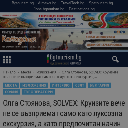
Bgtourism.bg
Airnews.bg
TravelTech.bg
Spatourism.bg
Jobs.bgtourism.bg
Destinations.bg
Начало
Места
Изложения
Олга Стоянова, SOLVEX: Круизите
вече не се възприемат само като луксозна екскурзия,...
МЕСТА
ИЗЛОЖЕНИЯ
ИНТЕРВЮ
СВЯТ
БЪЛГАРИЯ
СОФИЯ
ТУРОПЕРАТОРИ
Олга Стоянова, SOLVEX: Круизите вече
не се възприемат само като луксозна
екскурзия, а като предпочитан начин