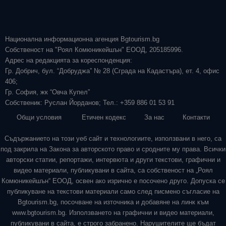
Национална информационна агенция Bgtourism.bg
Собственост на "Роял Комюникейшън" ЕООД, 205185996.
Адрес на редакцията за кореспонденция:
Гр. Добрич, бул. “Добруджа” № 28 (Сграда на Кадастъра), ет. 4, офис
406;
Гр. София, жк “Овча Купел”
Собственик: Руслан Йорданов; Тел.: +359 886 01 53 91
Общи условия
Етичен кодекс
За нас
Контакти
Съдържанието на този уеб сайт и технологиите, използвани в него, са
под закрила на Закона за авторското право и сродните му права. Всички
авторски статии, репортажи, интервюта и други текстови, графични и
видео материали, публикувани в сайта, са собственост на „Роял
Комюникейшън“ ЕООД, освен ако изрично е посочено друго. Допуска се
публикуване на текстови материали само след писмено съгласие на
Bgtourism.bg, посочване на източника и добавяне на линк към
www.bgtourism.bg. Използването на графични и видео материали,
публикувани в сайта, е строго забранено. Нарушителите ще бъдат