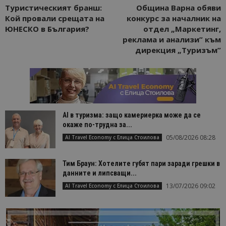
Туристическият бранш:
Община Варна обяви
Кой провали срещата на
конкурс за началник на
ЮНЕСКО в България?
отдел „Маркетинг,
реклама и анализи” към
дирекция „Туризъм”
AI в туризма: защо камериерка може да се
окаже по-трудна за...
05/08/2026 08:28
AI Travel Economy с Елица Стоилова
Тим Браун: Хотелите губят пари заради грешки в
данните и липсващи...
13/07/2026 09:02
AI Travel Economy с Елица Стоилова