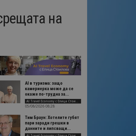
срещата на
AI в туризма: защо
камериерка може да се
окаже по-трудна за...
AI Travel Economy с Елица Стоилова
05/08/2026 08:28
Тим Браун: Хотелите губят
пари заради грешки в
данните и липсващи...
AI Travel Economy с Елица Стоилова