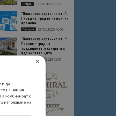
11/07/2026 11:22
Петрич
“Пощенска картичка от…”:
Пловдив, градът на всички
времена
23/06/2026 10:00
Пловдив
“Пощенска картичка от…”:
Перник – град на
традициите, културата и
вдъхновяващите...
×
17/06/2026 09:01
Перник
 и да
ето на нашия
а я комбинират с
то използване на