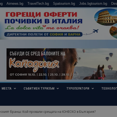
bg
Airnews.bg
TravelTech.bg
Spatourism.bg
Jobs.bgtourism.bg
Des
МЕСТА
СЪБИТИЕН ТУРИЗЪМ
ТУРОПЕРАТОРИ
ТЕХНОЛО
еският бранш: Кой провали срещата на ЮНЕСКО в България?