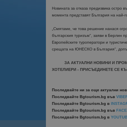
Новината за отказа предизвика остро в
момента представят България на най-го
„Смятаме, че това решение нанася огр
българския туризъм“, заяви в Берлин п
Европейските туроператори и туристиче
срещата на ЮНЕСКО в България“, допъ
ЗА АКТУАЛНИ НОВИНИ И ПРО
ХОТЕЛИЕРИ - ПРИСЪЕДИНЕТЕ СЕ КЪ
Последвайте ни за още актуални но
Последвайте
Bgtourism.bg във
VIBE
Последвайте
Bgtourism.bg в
INSTAG
Последвайте
Bgtourism.bg във
FAC
Последвайте
Bgtourism.bg в
YOUTU