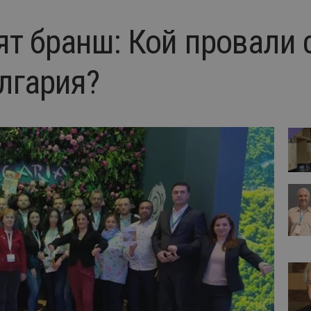
ят бранш: Кой провали 
лгария?