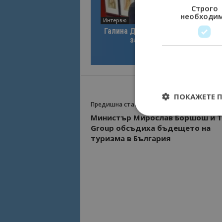
Строго
необходи
Интервю
Галина Декова: Перник има поте
за културна дестинация
ПОКАЖЕТЕ 
Предишна статия
Министър Мирослав Боршош и T
Group обсъдиха бъдещето на
туризма в България
Строго необходимит
управление на акау
Име
cookie_notice_acc