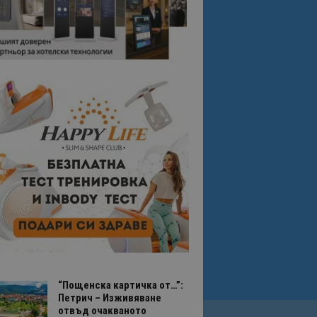
“Пощенска картичка от…”:
Петрич – Изживяване
отвъд очакваното