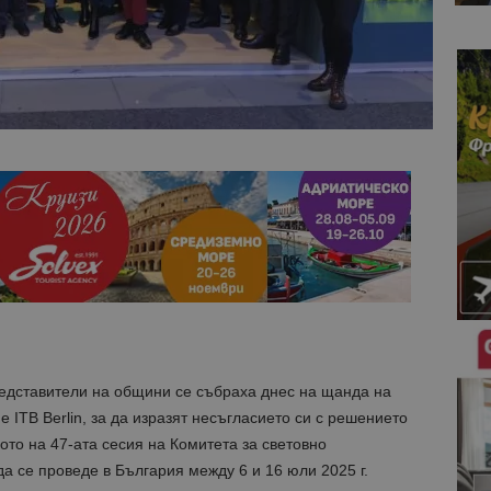
едставители на общини се събраха днес на щанда на
ITB Berlin, за да изразят несъгласието си с решението
ото на 47-ата сесия на Комитета за световно
а се проведе в България между 6 и 16 юли 2025 г.