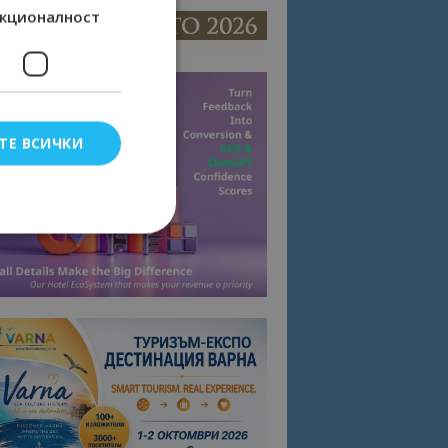
кционалност
ТЕ ВСИЧКИ
елско влизане и
тки.
омните съгласието
квитки на сайта.