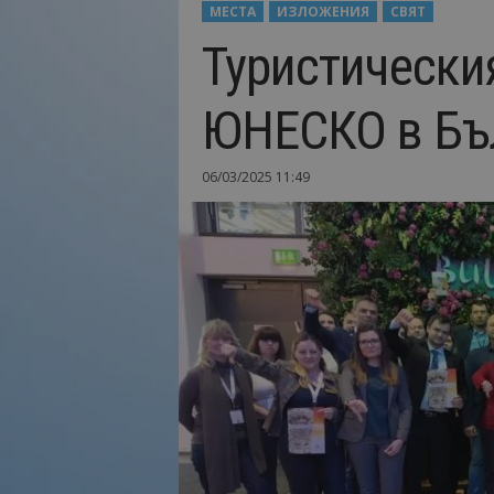
МЕСТА
ИЗЛОЖЕНИЯ
СВЯТ
Н
Туристически
а
й
-
ЮНЕСКО в Бъ
в
а
ж
06/03/2025 11:49
н
о
т
о
о
т
т
у
р
и
з
м
а
!