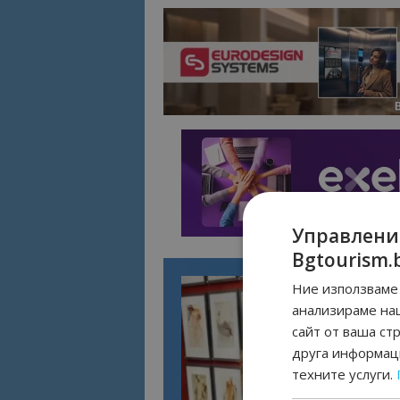
Управлени
Bgtourism.
Ние използваме 
анализираме на
сайт от ваша ст
друга информаци
техните услуги.