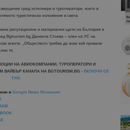
ъзмущение сред хотелиери и туроператори, които в
лямото туристическо изложение в света.
омни репутационни и материални щети на България и
ред Bgtourism.bg Даниела Стоева – член на УС на
ски агенти. „Обществото трябва да знае кой провали
лни тя.
МОЦИИ НА АВИОКОМПАНИИ, ТУРОПЕРАТОРИ И
М ВАЙБЪР КАНАЛА НА BGTOURISM.BG -
ВКЛЮЧИ СЕ
ТУК
!
вини
в
Google News Showcase
R
RAM
EBOOK
BE