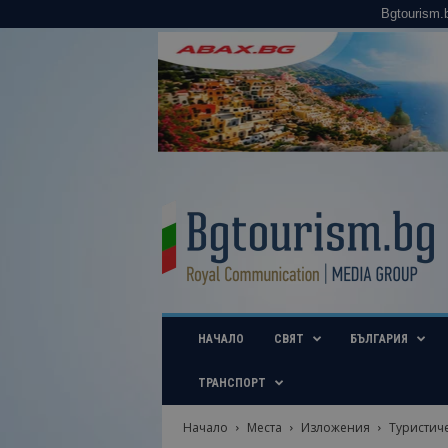
Bgtourism.
B
g
t
o
u
r
i
НАЧАЛО
СВЯТ
БЪЛГАРИЯ
s
m
.
ТРАНСПОРТ
b
g
Начало
Места
Изложения
Туристич
–