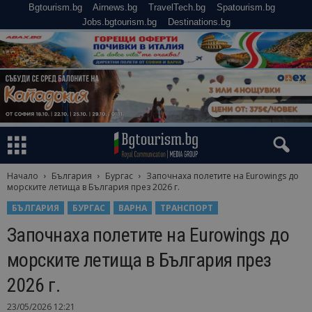
Bgtourism.bg
Airnews.bg
TravelTech.bg
Spatourism.bg
Jobs.bgtourism.bg
Destinations.bg
Начало
България
Бургас
Започнаха полетите на Eurowings до
морските летища в България през 2026 г.
БЪЛГАРИЯ
БУРГАС
ВАРНА
ТРАНСПОРТ
Започнаха полетите на Eurowings до
морските летища в България през
2026 г.
23/05/2026 12:21