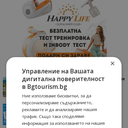
×
Управление на Вашата
дигитална поверителност
“Пощенска картичка от…”: Петрич – Изживяване
отвъд очакваното
в Bgtourism.bg
11/07/2026 11:22
Петрич
Ние използваме бисквитки, за да
персонализираме съдържанието,
“Пощенска картичка от…”: Пловдив, градът на
рекламите и да анализираме нашия
всички времена
трафик. Също така споделяме
23/06/2026 10:00
Пловдив
информация за използването на нашия