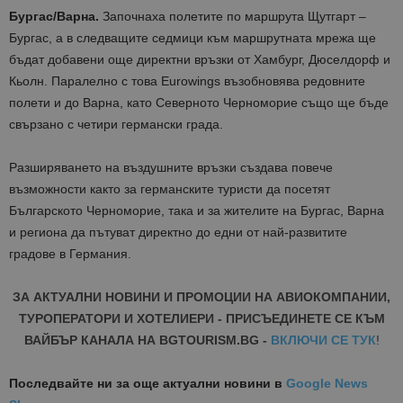
Бургас/Варна.
Започнаха полетите по маршрута Щутгарт –
Бургас, а в следващите седмици към маршрутната мрежа ще
бъдат добавени още директни връзки от Хамбург, Дюселдорф и
Кьолн. Паралелно с това Eurowings възобновява редовните
полети и до Варна, като Северното Черноморие също ще бъде
свързано с четири германски града.
Разширяването на въздушните връзки създава повече
възможности както за германските туристи да посетят
Българското Черноморие, така и за жителите на Бургас, Варна
и региона да пътуват директно до едни от най-развитите
градове в Германия.
ЗА АКТУАЛНИ НОВИНИ И ПРОМОЦИИ НА АВИОКОМПАНИИ,
ТУРОПЕРАТОРИ И ХОТЕЛИЕРИ - ПРИСЪЕДИНЕТЕ СЕ КЪМ
ВАЙБЪР КАНАЛА НА BGTOURISM.BG -
ВКЛЮЧИ СЕ ТУК
!
Последвайте ни за още актуални новини
в
Google News