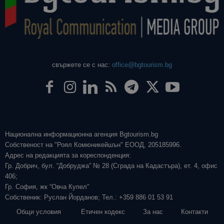
свържете се с нас:
office@bgtourism.bg
Национална информационна агенция Bgtourism.bg
Собственост на "Роял Комюникейшън" ЕООД, 205185996.
Адрес на редакцията за кореспонденция:
Гр. Добрич, бул. “Добруджа” № 28 (Сграда на Кадастъра), ет. 4, офис
406;
Гр. София, жк “Овча Купел”
Собственик: Руслан Йорданов; Тел.: +359 886 01 53 91
Общи условия
Етичен кодекс
За нас
Контакти