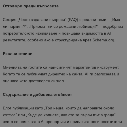
Отговори преди въпросите
Секция „Често задавани въпроси“ (FAQ) с реални теми – „Има
ли паркинг?“, „Приемат ли се домашни любимци?“ – подобрява
потребителското изживяване и повишава видимостта в AI
резултатите, особено ако е структурирана чрез Schema.org.
Реални отзиви
Мненията на гостите са най-силният маркетингов инструмент.
Когато те се публикуват директно на сайта, AI ги разпознава и
оценява като достоверен сигнал.
Съдържание с добавена стойност
Блог публикации като „Три неща, които да направите около
хотела“ или „Къде да хапнете, ако сте за първи път в града“
често се появяват в AI препоръки и привличат нови посетители.