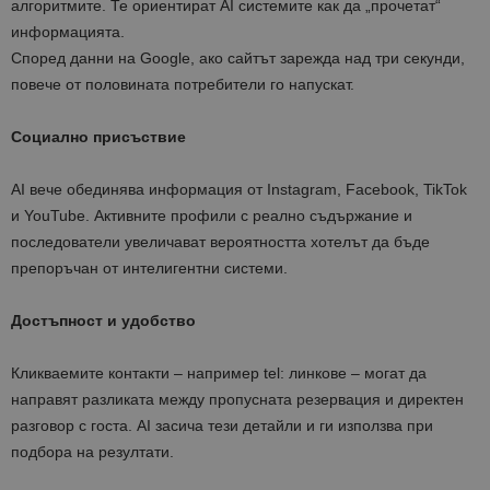
алгоритмите. Те ориентират AI системите как да „прочетат“
информацията.
Според данни на Google, ако сайтът зарежда над три секунди,
повече от половината потребители го напускат.
Социално присъствие
AI вече обединява информация от Instagram, Facebook, TikTok
и YouTube. Активните профили с реално съдържание и
последователи увеличават вероятността хотелът да бъде
препоръчан от интелигентни системи.
Достъпност и удобство
Кликваемите контакти – например tel: линкове – могат да
направят разликата между пропусната резервация и директен
разговор с госта. AI засича тези детайли и ги използва при
подбора на резултати.