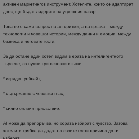
активен маркетингов инструмент. Хотелите, които се адаптират
днес, ще бъдат лидерите на утрешния пазар.
Това не е само въпрос на алгоритми, а на връзка – между
технологии и човешки истории, между данни и емоции, между
бизнеса и неговите гости.
За да остане един хотел видим в ерата на интелигентното
търсене, са нужни три основни стъпки:
* изряден уебсайт;
* съдържание с човешки глас;
* силно онлайн присъствие.
AI може да препоръчва, но хората избират с чувство. Затова
хотелите трябва да дадат на своите гости причина да ги
изберат.