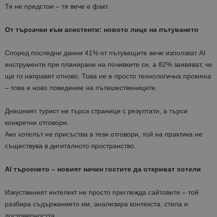
Тя не предстои – тя вече е факт.
От търсачки към асистенти: новото лице на пътуването
Според последни данни 41% от пътуващите вече използват AI
инструменти при планиране на почивките си, а 82% заявяват, че
ще го направят отново. Това не е просто технологична промяна
– това е ново поведение на пътешествениците.
Днешният турист не търси страници с резултати, а търси
конкретни отговори.
Ако хотелът не присъства в тези отговори, той на практика не
съществува в дигиталното пространство.
AI търсенето – новият начин гостите да откриват хотели
Изкуственият интелект не просто преглежда сайтовете – той
разбира съдържанието им, анализира контекста, стила и
достоверността.