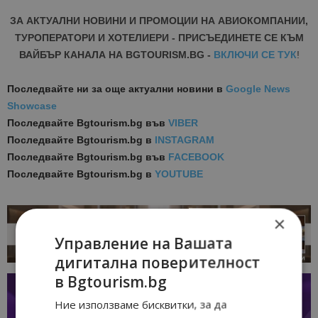
ЗА АКТУАЛНИ НОВИНИ И ПРОМОЦИИ НА АВИОКОМПАНИИ,
ТУРОПЕРАТОРИ И ХОТЕЛИЕРИ - ПРИСЪЕДИНЕТЕ СЕ КЪМ
ВАЙБЪР КАНАЛА НА BGTOURISM.BG -
ВКЛЮЧИ СЕ ТУК
!
Последвайте ни за още актуални новини
в
Google News
Showcase
Последвайте
Bgtourism.bg във
VIBER
Последвайте
Bgtourism.bg в
INSTAGRAM
Последвайте
Bgtourism.bg във
FACEBOOK
Последвайте
Bgtourism.bg в
YOUTUBE
×
Управление на Вашата
дигитална поверителност
в Bgtourism.bg
Ние използваме бисквитки, за да