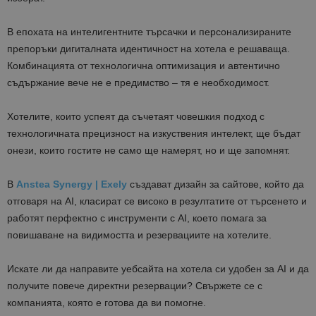
В епохата на интелигентните търсачки и персонализираните
препоръки дигиталната идентичност на хотела е решаваща.
Комбинацията от технологична оптимизация и автентично
съдържание вече не е предимство – тя е необходимост.
Хотелите, които успеят да съчетаят човешкия подход с
технологичната прецизност на изкуствения интелект, ще бъдат
онези, които гостите не само ще намерят, но и ще запомнят.
В
Anstea Synergy | Exely
създават дизайн за сайтове, който да
отговаря на АI, класират се високо в резултатите от търсенето и
работят перфектно с инструменти с AI, което помага за
повишаване на видимостта и резервациите на хотелите.
Искате ли да направите уебсайта на хотела си удобен за AI и да
получите повече директни резервации? Свържете се с
компанията, която е готова да ви помогне.