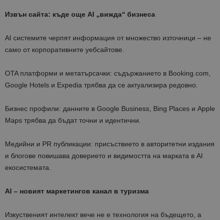
Извън сайта: къде още AI „вижда“ бизнеса
AI системите черпят информация от множество източници – не
само от корпоративните уебсайтове.
OTA платформи и метатърсачки: съдържанието в Booking.com,
Google Hotels и Expedia трябва да се актуализира редовно.
Бизнес профили: данните в Google Business, Bing Places и Apple
Maps трябва да бъдат точни и идентични.
Медийни и PR публикации: присъствието в авторитетни издания
и блогове повишава доверието и видимостта на марката в AI
екосистемата.
AI – новият маркетингов канал в туризма
Изкуственият интелект вече не е технология на бъдещето, а