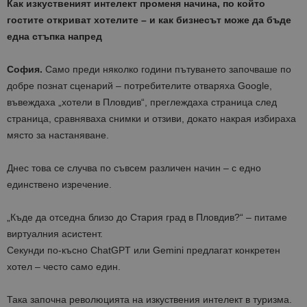
Как изкуственият интелект променя начина, по който
гостите откриват хотелите – и как бизнесът може да бъде
една стъпка напред
София.
Само преди няколко години пътуването започваше по
добре познат сценарий – потребителите отваряха Google,
въвеждаха „хотели в Пловдив“, преглеждаха страница след
страница, сравняваха снимки и отзиви, докато накрая избираха
място за настаняване.
Днес това се случва по съвсем различен начин – с едно
единствено изречение.
„Къде да отседна близо до Стария град в Пловдив?“ – питаме
виртуалния асистент.
Секунди по-късно ChatGPT или Gemini предлагат конкретен
хотел – често само един.
Така започна революцията на изкуствения интелект в туризма.