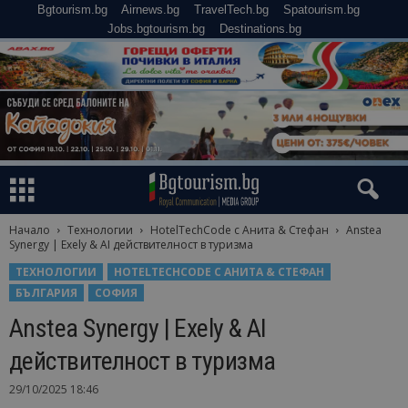
Bgtourism.bg
Airnews.bg
TravelTech.bg
Spatourism.bg
Jobs.bgtourism.bg
Destinations.bg
Начало
Технологии
HotelTechCode с Анита & Стефан
Anstea
Synergy | Exely & AI действителност в туризма
ТЕХНОЛОГИИ
HOTELTECHCODE С АНИТА & СТЕФАН
БЪЛГАРИЯ
СОФИЯ
Anstea Synergy | Exely & AI
действителност в туризма
29/10/2025 18:46