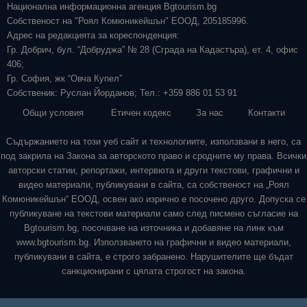
Национална информационна агенция Bgtourism.bg
Собственост на "Роял Комюникейшън" ЕООД, 205185996.
Адрес на редакцията за кореспонденция:
Гр. Добрич, бул. “Добруджа” № 28 (Сграда на Кадастъра), ет. 4, офис
406;
Гр. София, жк “Овча Купел”
Собственик: Руслан Йорданов; Тел.: +359 886 01 53 91
Общи условия
Етичен кодекс
За нас
Контакти
Съдържанието на този уеб сайт и технологиите, използвани в него, са
под закрила на Закона за авторското право и сродните му права. Всички
авторски статии, репортажи, интервюта и други текстови, графични и
видео материали, публикувани в сайта, са собственост на „Роял
Комюникейшън“ ЕООД, освен ако изрично е посочено друго. Допуска се
публикуване на текстови материали само след писмено съгласие на
Bgtourism.bg, посочване на източника и добавяне на линк към
www.bgtourism.bg. Използването на графични и видео материали,
публикувани в сайта, е строго забранено. Нарушителите ще бъдат
санкционирани с цялата строгост на закона.