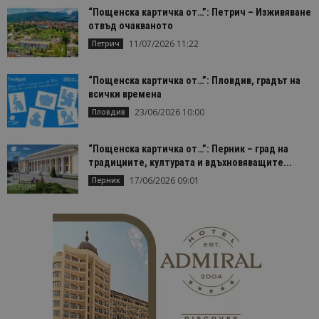
1 месец
се използв
“Пощенска картичка от…”: Петрич – Изживяване
Google Anal
за запазва
отвъд очакваното
състояние
11/07/2026 11:22
Петрич
сесията.
_ga
1 година
Името на т
Google LLC
1 месец
бисквитка 
.bgtourism.bg
“Пощенска картичка от…”: Пловдив, градът на
свързано с
всички времена
Google
Universal
23/06/2026 10:00
Пловдив
Analytics -
е значител
актуализац
по-често
“Пощенска картичка от…”: Перник – град на
използвана
традициите, културата и вдъхновяващите...
услуга за а
на Google.
17/06/2026 09:01
Перник
бисквитка 
използва з
разгранич
на уникал
потребите
чрез
присвоява
произволн
генериран
номер кат
идентифик
на клиента
се включва
всяка заявк