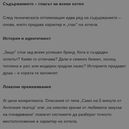
Съдържанието – гласът на всеки хотел
След техническата оптимизация идва ред на съдържанието –
онова, което придава характер и „глас“ на хотела.
История и идентичност
„Защо“ стои зад всеки успешен бранд. Кога е създаден
хотелът? Какво го отличава? Дали е семеен бизнес, носещ
топлина и уют, или модерен градски оазис? Историите придават
душа – и хората ги запомнят.
Локални преживявания
AI цени конкретиката. Описания от типа „Само на 5 минути от
Античния театър“ или „на няколко крачки от любимата закуска
на пловдивчани“ помагат системите да разберат точното
местоположение и характер на хотела.