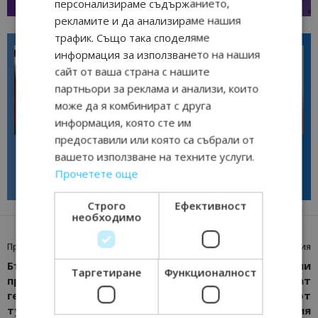
персонализираме съдържанието,
рекламите и да анализираме нашия
трафик. Също така споделяме
информация за използването на нашия
сайт от ваша страна с нашите
партньори за реклама и анализи, които
може да я комбинират с друга
информация, която сте им
Интервю
Интервю
предоставили или която са събрали от
Галина Декова: Перник има
Анселмо Капороси: България
вашето използване на техните услуги.
потенциал за културна
може да съчетае автентичния
дестинация
туризъм с технологиите на
Прочетете още
бъдещето
Строго
Ефективност
необходимо
Предишна статия
Следваща статия
България засилва
Над 300 нередовни
Таргетиране
Функционалност
присъствието си на
туроператори ще бъдат
германския
заличени от
туристически пазар с
Националния