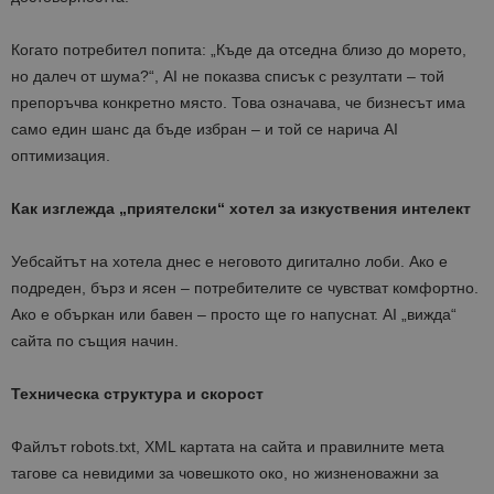
Когато потребител попита: „Къде да отседна близо до морето,
но далеч от шума?“, AI не показва списък с резултати – той
препоръчва конкретно място. Това означава, че бизнесът има
само един шанс да бъде избран – и той се нарича AI
оптимизация.
Как изглежда „приятелски“ хотел за изкуствения интелект
Уебсайтът на хотела днес е неговото дигитално лоби. Ако е
подреден, бърз и ясен – потребителите се чувстват комфортно.
Ако е объркан или бавен – просто ще го напуснат. AI „вижда“
сайта по същия начин.
Техническа структура и скорост
Файлът robots.txt, XML картата на сайта и правилните мета
тагове са невидими за човешкото око, но жизненоважни за