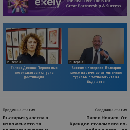
Интервю
Интервю
Галина Декова: Перник има
Анселмо Капороси: България
потенциал за културна
може да съчетае автентичния
дестинация
туризъм с технологиите на
бъдещето
Предишна статия
Следваща статия
България участва в
Павел Нончев: От
изложението за
Куендоо ставаме все по-
конгресен туризъм
добри в това – да