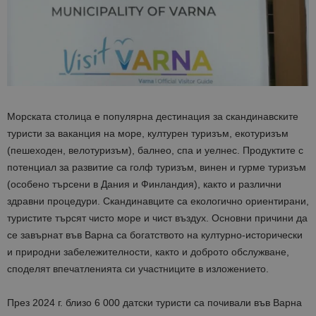
Морската столица е популярна дестинация за скандинавските
туристи за ваканция на море, културен туризъм, екотуризъм
(пешеходен, велотуризъм), балнео, спа и уелнес. Продуктите с
потенциал за развитие са голф туризъм, винен и гурме туризъм
(особено търсени в Дания и Финландия), както и различни
здравни процедури. Скандинавците са екологично ориентирани,
туристите търсят чисто море и чист въздух. Основни причини да
се завърнат във Варна са богатството на културно-исторически
и природни забележителности, както и доброто обслужване,
споделят впечатленията си участниците в изложението.
През 2024 г. близо 6 000 датски туристи са почивали във Варна