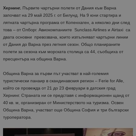
Хернинг.
Първите чартърни полети от Дания към Варна
започват на 29 май 2025 г. от Билунд. На 9 юни стартира и
лятната чартърна програма от Копенхаген, а няколко дни след
това – от Олборг. Авиокомпаниите Sunclass Airlines и Аirtaxi са
двата основни превозвача, които изпълняват чартърни линии
от Дания до Варна през летния сезон. Общо планираните
полети за сезона към морската столица са 44, съобщиха от
пресцентъра на община Варна.
Община Варна за първи път участват в най-големия
туристически панаир в скандинавския регион – Ferie for Alle,
който се провежда от 21 до 23 февруари в датския град
Хернинг. Страната ни се представя с информационен щанд от
40 кв. м, организиран от Министерството на туризма. Освен
Община Варна, участват още Община София и три български
туроператора.