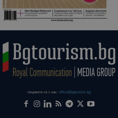
свържете се с нас:
office@bgtourism.bg