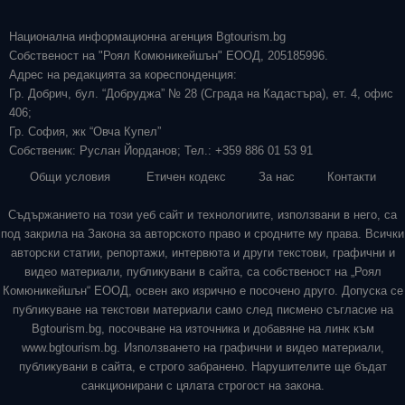
Национална информационна агенция Bgtourism.bg
Собственост на "Роял Комюникейшън" ЕООД, 205185996.
Адрес на редакцията за кореспонденция:
Гр. Добрич, бул. “Добруджа” № 28 (Сграда на Кадастъра), ет. 4, офис
406;
Гр. София, жк “Овча Купел”
Собственик: Руслан Йорданов; Тел.: +359 886 01 53 91
Общи условия
Етичен кодекс
За нас
Контакти
Съдържанието на този уеб сайт и технологиите, използвани в него, са
под закрила на Закона за авторското право и сродните му права. Всички
авторски статии, репортажи, интервюта и други текстови, графични и
видео материали, публикувани в сайта, са собственост на „Роял
Комюникейшън“ ЕООД, освен ако изрично е посочено друго. Допуска се
публикуване на текстови материали само след писмено съгласие на
Bgtourism.bg, посочване на източника и добавяне на линк към
www.bgtourism.bg. Използването на графични и видео материали,
публикувани в сайта, е строго забранено. Нарушителите ще бъдат
санкционирани с цялата строгост на закона.