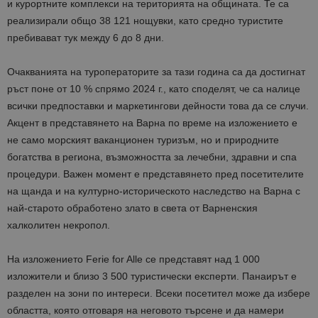
и курортните комплекси на територията на общината. Те са
реализирали общо 38 121 нощувки, като средно туристите
пребивават тук между 6 до 8 дни.
Очакванията на туроператорите за тази година са да достигнат
ръст поне от 10 % спрямо 2024 г., като споделят, че са налице
всички предпоставки и маркетингови дейности това да се случи.
Акцент в представянето на Варна по време на изложението е
не само морският ваканционен туризъм, но и природните
богатства в региона, възможността за лечебни, здравни и спа
процедури. Важен момент е представянето пред посетителите
на щанда и на културно-историческото наследство на Варна с
най-старото обработено злато в света от Варненския
халколитен некропол.
На изложението Ferie for Alle се представят над 1 000
изложители и близо 3 500 туристически експерти. Панаирът е
разделен на зони по интереси. Всеки посетител може да избере
областта, която отговаря на неговото търсене и да намери