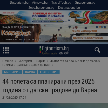
Bgtourism.bg
Airnews.bg
TravelTech.bg
Spatourism.bg
Jobs.bgtourism.bg
Destinations.bg
Начало
България
Варна
44 полета са планирани през 2025
година от датски градове до Варна
БЪЛГАРИЯ
ВАРНА
ТРАНСПОРТ
44 полета са планирани през 2025
година от датски градове до Варна
21/02/2025 17:04