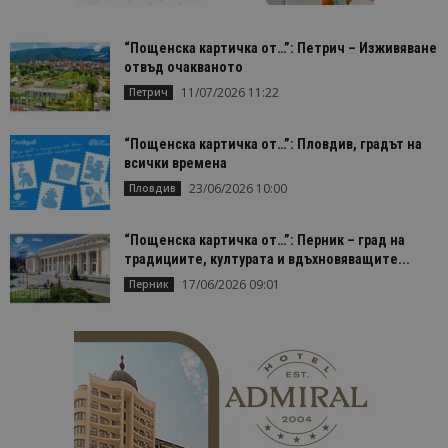
Строго необходимо
Ефективност
“Пощенска картичка от…”: Петрич – Изживяване
Таргетиране
Функционалност
отвъд очакваното
Строго необходимите бисквитки позволяват
11/07/2026 11:22
Петрич
основната функционалност на уебсайта, като
потребителско влизане и управление на
акаунта. Уебсайтът не може да се използва
“Пощенска картичка от…”: Пловдив, градът на
правилно без строго необходими бисквитки.
всички времена
Доставчик
/
Валиден
23/06/2026 10:00
Пловдив
Име
Оп
Домейн
до
cookie_notice_accepted
lisandraramos.com
7 дни
Таз
“Пощенска картичка от…”: Перник – град на
bgtourism.bg
бис
изп
традициите, културата и вдъхновяващите...
да 
съг
17/06/2026 09:01
Перник
на
пот
за
изп
на 
на 