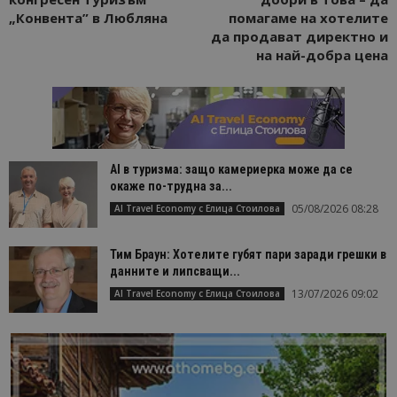
„Конвента” в Любляна
помагаме на хотелите
да продават директно и
на най-добра цена
AI в туризма: защо камериерка може да се
окаже по-трудна за...
05/08/2026 08:28
AI Travel Economy с Елица Стоилова
Тим Браун: Хотелите губят пари заради грешки в
данните и липсващи...
13/07/2026 09:02
AI Travel Economy с Елица Стоилова