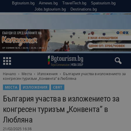
Bgtourism.bg
Airnews.bg
TravelTech.bg
Spatourism.bg
Jobs.bgtourism.bg
Destinations.bg
Начало
Места
Изложения
България участва в изложението за
конгресен туризъм „Конвента” в Любляна
МЕСТА
ИЗЛОЖЕНИЯ
СВЯТ
България участва в изложението за
конгресен туризъм „Конвента” в
Любляна
21/02/2025 16:38