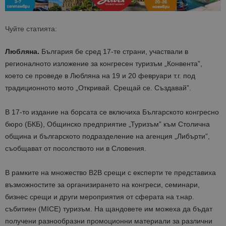
Чуйте статията:
Любляна.
България бе сред 17-те страни, участвали в
регионалното изложение за конгресен туризъм „Конвента”,
което се проведе в Любляна на 19 и 20 февруари т.г. под
традиционното мото „Откривай. Срещай се. Създавай”.
В 17-то издание на борсата се включиха Българското конгресно
бюро (БКБ), Общинско предприятие „Туризъм” към Столична
община и българското подразделение на агенция „Либърти”,
съобщават от посолството ни в Словения.
В рамките на множество B2B срещи с експерти те представиха
възможностите за организирането на конгреси, семинари,
бизнес срещи и други мероприятия от сферата на т.нар.
събитиен (MICE) туризъм. На щандовете им можеха да бъдат
получени разнообразни промоционни материали за различни