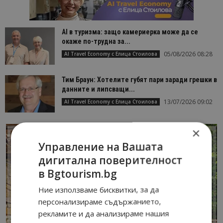
AI в туризма: защо камериерка може да се
окаже по-трудна за...
05/08/2026 08:28
AI Travel Economy с Елица Стоилова
Тим Браун: Хотелите губят пари заради грешки в
данните и липсващи...
13/07/2026 09:02
AI Travel Economy с Елица Стоилова
×
Управление на Вашата
дигитална поверителност
в Bgtourism.bg
Ние използваме бисквитки, за да
персонализираме съдържанието,
рекламите и да анализираме нашия