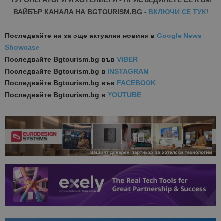
ВАЙБЪР КАНАЛА НА BGTOURISM.BG -
ВКЛЮЧИ СЕ ТУК
!
Последвайте ни за още актуални новини
в
Google News
Showcase
Последвайте
Bgtourism.bg във
VIBER
Последвайте
Bgtourism.bg в
INSTAGRAM
Последвайте
Bgtourism.bg във
FACEBOOK
Последвайте
Bgtourism.bg в
YOUTUBE