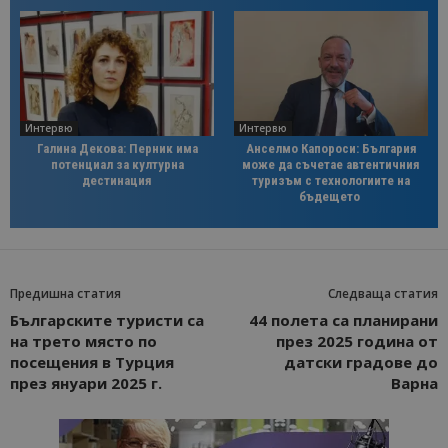
Интервю
Интервю
Галина Декова: Перник има
Анселмо Капороси: България
потенциал за културна
може да съчетае автентичния
дестинация
туризъм с технологиите на
бъдещето
Предишна статия
Следваща статия
Българските туристи са
44 полета са планирани
на трето място по
през 2025 година от
посещения в Турция
датски градове до
през януари 2025 г.
Варна