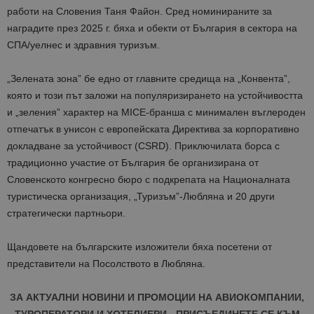
работи на Словения Таня Файон. Сред номинираните за
наградите през 2025 г. бяха и обекти от България в сектора на
СПА/уелнес и здравния туризъм.
„Зелената зона” бе едно от главните средища на „Конвента”,
която и този път заложи на популяризирането на устойчивостта
и „зеления” характер на MICE-бранша с минимален въглероден
отпечатък в унисон с европейската Директива за корпоративно
докладване за устойчивост (CSRD). Приключилата борса с
традиционно участие от България бе организирана от
Словенското конгресно бюро с подкрепата на Националната
туристическа организация, „Туризъм”-Любляна и 20 други
стратегически партньори.
Щандовете на българските изложители бяха посетени от
представители на Посолството в Любляна.
ЗА АКТУАЛНИ НОВИНИ И ПРОМОЦИИ НА АВИОКОМПАНИИ,
ТУРОПЕРАТОРИ И ХОТЕЛИЕРИ - ПРИСЪЕДИНЕТЕ СЕ КЪМ