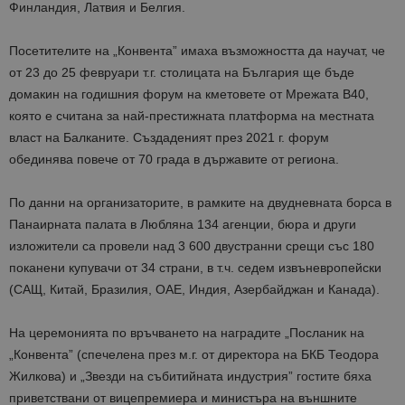
Финландия, Латвия и Белгия.
Посетителите на „Конвента” имаха възможността да научат, че
от 23 до 25 февруари т.г. столицата на България ще бъде
домакин на годишния форум на кметовете от Мрежата В40,
която е считана за най-престижната платформа на местната
власт на Балканите. Създаденият през 2021 г. форум
обединява повече от 70 града в държавите от региона.
По данни на организаторите, в рамките на двудневната борса в
Панаирната палата в Любляна 134 агенции, бюра и други
изложители са провели над 3 600 двустранни срещи със 180
поканени купувачи от 34 страни, в т.ч. седем извъневропейски
(САЩ, Китай, Бразилия, ОАЕ, Индия, Азербайджан и Канада).
На церемонията по връчването на наградите „Посланик на
„Конвента” (спечелена през м.г. от директора на БКБ Теодора
Жилкова) и „Звезди на събитийната индустрия” гостите бяха
приветствани от вицепремиера и министъра на външните