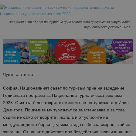
Националният съвет по туризъм прие Годишната програма за Национална
туристическа реклама 2023
Чуйте статията:
София.
Националният съвет по туризъм прие на заседание
Годишната програма за Наци
онална туристическа реклама
2023
. Съветът беше открит от министъра на туризма
д-р Илин
Димитров
.
По думите му ту
ризмът се възстановява и за това
съдим не само от добрите числа, а и от успехите на
международните борси.
„
Туризмът идва с бясна скорост, той се
завръща. От нашите действия или бездействия зависи къде ще