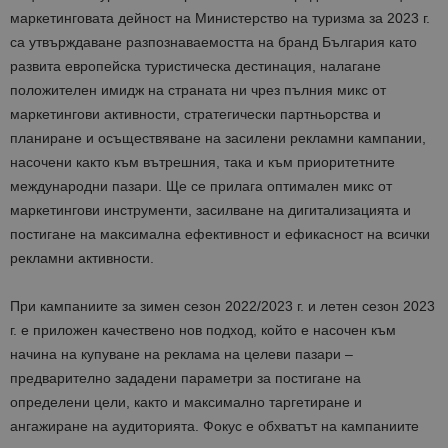
маркетинговата дейност на Министерство на тури
зма за 2023
г.
са
утвърждаване разпознаваемостта на бранд България като
развита европейска туристическа дестинация, налагане
положителен имидж на страната ни чрез пълния микс от
маркетингови активности, стратегически партньорства и
планиране и осъществяване на засилени рекламни кампании,
насочени както към вътрешния, така и към приоритетните
международни пазари. Ще се прилага оптимален микс от
маркетингови инструменти, засилване на дигитализацията и
постигане на максимална ефективност и ефикасност на всички
рекламни активности.
При кампаниите за зимен сезон 2022
/2023
г. и летен сезон 2023
г. е приложен качествено нов подход, който е насочен към
начина на купуване на реклама на целеви пазари –
предварително зададени параметри за постигане на
определени цели, както и максимално таргетиране и
ангажиране на аудиторията. Фокус е обхватът на кампаниите