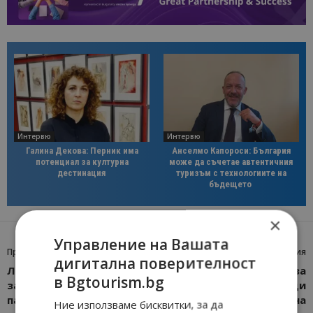
Интервю
Интервю
Галина Декова: Перник има
Анселмо Капороси: България
потенциал за културна
може да съчетае автентичния
дестинация
туризъм с технологиите на
бъдещето
×
Управление на Вашата
Предишна статия
Следваща статия
дигитална поверителност
Летище София: Вземете
Румен Радев присъства
в Bgtourism.bg
задграничния си
на Годишните награди
паспорт, за да спестите
на Министерството на
Ние използваме бисквитки, за да