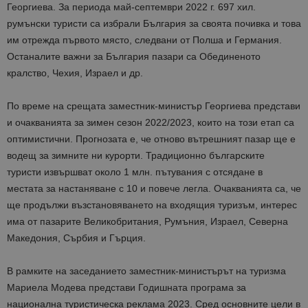
Георгиева.
За периода май-септември 2022
г. 6
97
хил.
румънски туристи са избрали България за своята почивка
и това
им отрежда първото място
,
следвани от Полша и Германия.
О
станалите важни за България пазари са Обединеното
кралство, Чехия
,
Израел
и др.
По време на срещата заместник-министър Георгиева представи
и очакванията за зимен сезон 2022/2023, които на този етап са
оптимистични. Прогнозата е, че отново вътрешния
т
пазар ще е
водещ за зимните ни ку
рорти. Традиционно българските
туристи извършват около 1 млн. пътувания с отсядане в
местата за настаняване с 10 и повече легла. Очакванията са, че
ще продължи възстановяването на входящия туризъм, интерес
има от пазарите Великобритания, Румъния, Израел, Северна
Македония, Сърбия и Гърция.
В рамките на заседанието заместник-министърът на туризма
Мариела Модева
представи Годишната програма за
национална туристическа реклама 202
3
. Сред основните цели в