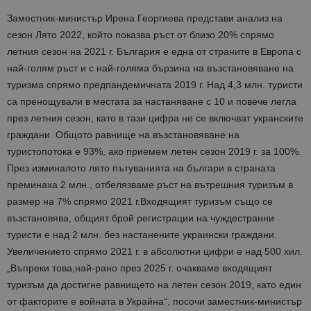
Заместник-министър Ирена Георгиева
предс
тави анализ на
сезон Лято 202
2
, който показва ръст от близо 20% спрямо
летния сезон на 2021 г. България е една от страните в Европа с
най-голям ръст и
с
най-голяма бързина на възстановяване на
туризма спрямо предпандемичната 2019 г.
Над 4,3
млн. туристи
са пренощували в местата за настаняване
с 10 и повече легла
през летния сезон, като
в тази цифра не се включват укранските
граждани. Общото равнище на възстановяване на
туристопотока е 93%, ако приемем летен сезон 2019 г. за 100%.
През изминалото лято пътуванията на българи в страната
преминаха 2 млн., отбелязваме ръст на вътрешния туризъм в
размер на 7% спрямо 2021 г.
Входящият туризъм също
се
възстановява, общият брой регистрации на чуждестранни
туристи е над 2 млн. без настанените украински граждани.
Увеличението спрямо 2021 г. в абсолютни цифри е над 500 хил.
„
Въпреки това
,
най-рано п
рез 2025 г. очакваме входящият
туризъм да достигне равнището на летен сезон 2019, като един
от факторите е войната в Украйна“, посочи заместник-министър