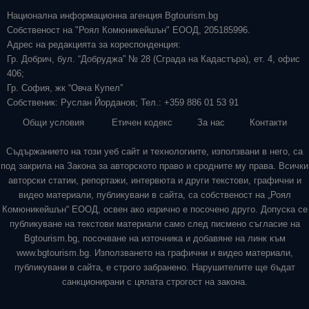
Национална информационна агенция Bgtourism.bg
Собственост на "Роял Комюникейшън" ЕООД, 205185996.
Адрес на редакцията за кореспонденция:
Гр. Добрич, бул. “Добруджа” № 28 (Сграда на Кадастъра), ет. 4, офис
406;
Гр. София, жк “Овча Купел”
Собственик: Руслан Йорданов; Тел.: +359 886 01 53 91
Общи условия
Етичен кодекс
За нас
Контакти
Съдържанието на този уеб сайт и технологиите, използвани в него, са
под закрила на Закона за авторското право и сродните му права. Всички
авторски статии, репортажи, интервюта и други текстови, графични и
видео материали, публикувани в сайта, са собственост на „Роял
Комюникейшън“ ЕООД, освен ако изрично е посочено друго. Допуска се
публикуване на текстови материали само след писмено съгласие на
Bgtourism.bg, посочване на източника и добавяне на линк към
www.bgtourism.bg. Използването на графични и видео материали,
публикувани в сайта, е строго забранено. Нарушителите ще бъдат
санкционирани с цялата строгост на закона.