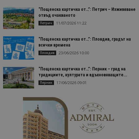
на
посетител
“Пощенска картичка от…”: Петрич – Изживяване
на навигац
отвъд очакваното
взаимодей
с уебсайта
11/07/2026 11:22
Петрич
статистиче
цели.
is_unique
1 година
Тази бискв
StatCounter
“Пощенска картичка от…”: Пловдив, градът на
1 месец
е зададена
Ltd
всички времена
StatCounter
.statcounter.com
да опреде
23/06/2026 10:00
Пловдив
дали сте за
първи път
завръщащ 
посетител.
“Пощенска картичка от…”: Перник – град на
традициите, културата и вдъхновяващите...
_ga_B09EBBY8PY
.bgtourism.bg
1 година
Тази бискв
1 месец
се използв
17/06/2026 09:01
Перник
Google Anal
за запазва
състояние
сесията.
_ga_WXPDN4HSCV
.bgtourism.bg
1 година
Тази бискв
1 месец
се използв
Google Anal
за запазва
състояние
сесията.
_ga_FK650GXHRZ
.bgtourism.bg
1 година
Тази бискв