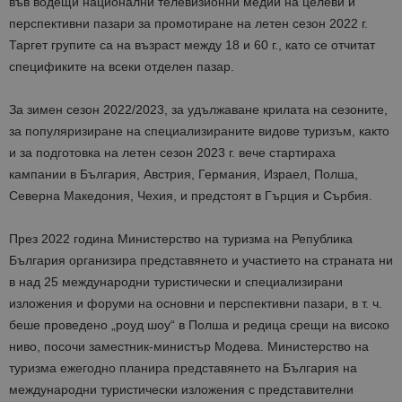
във водещи национални телевизионни медии на целеви и
перспективни пазари за промотиране на летен сезон 2022 г.
Таргет групите са на възраст между 18 и 60 г., като се отчитат
спецификите на всеки отделен пазар.
За зимен сезон 2022/2023
, за удължаване крилата на сезоните,
за популяризиране на специализираните видове туризъм, както
и за подготовка на летен сезон 2023 г. вече стартираха
кампании в България, Австрия, Германия, Израел, Полша,
Северна Македония, Чехия, и предстоят в Гърция и Сърбия.
През 2022 година Министерство на туризма на Република
България организира представянето и участието на страната ни
в
над 25 международни туристически и специализирани
изложения и форуми на основни и перспективни пазари, в т. ч.
беше проведено „роуд шоу“ в Полша и редица срещи на високо
ниво, посочи заместник-министър Модева. Министерство на
туризма ежегодно планира представянето на България на
международни туристически изложения с представителни