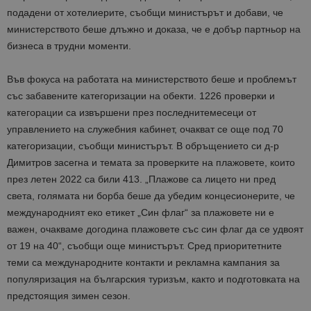
подадени от хотелиерите, съобщи министърът и добави, че
министерството беше длъжно и доказа, че е добър партньор на
бизнеса в трудни моменти.
Във фокуса
на работата на министерството беше
и
проблемът
със
забавените категоризации на обекти. 1226 проверки и
категорации
са извършени през последните
месец
и от
управлението н
а
служебния кабинет
, очакват се
още
под 70
категоризации, съобщи министърът. В обръщението си д-р
Димитров засегна и темата за проверките на плажовете, които
през летен 2022 са били 413. „Плажове са лицето ни пред
света, голямата ни борба беше
да убедим концесионерите
, че
международният еко етикет „С
ин флаг
“
за плажовете
ни
е
важ
е
н, очакваме догодина
плажовете със син флаг
да се удвоят
от 19 на 40“, съобщи още министърът. Сред приоритетните
теми са международните контакти и рекламна кампания за
популяризация на българския туризъм,
както
и подготовката на
предстоящия зимен сезон.