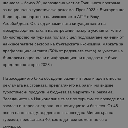
щандове – близо 30, неразделна част от Годишната програма
за национална туристическа реклама. През 2023 г. България ще
бъде страна партньор на изложението AITF в Баку,
Азербайджан. С оглед динамичната ситуация както на
международния, така и на вътрешния пазар и усилията, които
Министерство на туризма полага с цел подпомагане на един от
най-засегнатите сектори на българската икономика, мярката за
преференциални такси (50% от редовната такса) за участие на
български национални и информационни щандове ще бъде
продължена и през 2023 г
.
На заседанието бяха обсъдени различни теми и идеи относно
рекламата на страната, предлагането на различни видове
туристически продукти и бюджета за маркетинг и реклама.
Заседанието на Националния съвет по туризъм се проведе при
засилен интерес от
страна на
институциите
и бизнеса
. От 48
члена на съвета, утвърдени със заповед на
М
инистъра на
туризма, присъстваха 40, което до този момент не се е
случвало.