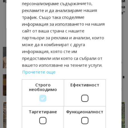
време
туризма, връчи
персонализираме съдържанието,
отличието “Изборът на
рекламите и да анализираме нашия
българите”
трафик. Също така споделяме
информация за използването на нашия
сайт от ваша страна с нашите
партньори за реклама и анализи, които
може да я комбинират с друга
AI в туризма: защо камериерка може да се
информация, която сте им
окаже по-трудна за...
предоставили или която са събрали от
05/08/2026 08:28
AI Travel Economy с Елица Стоилова
вашето използване на техните услуги.
Прочетете още
Тим Браун: Хотелите губят пари заради грешки в
данните и липсващи...
Строго
Ефективност
необходимо
13/07/2026 09:02
AI Travel Economy с Елица Стоилова
Таргетиране
Функционалност