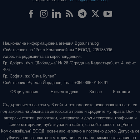
Национална информационна агенция Bgtourism.bg
Собственост на "Роял Комюникейшън" ЕООД, 205185996.
Адрес на редакцията за кореспонденция:
Гр. Добрич, бул. “Добруджа” № 28 (Сграда на Кадастъра), ет. 4, офис
406;
Гр. София, жк “Овча Купел”
Собственик: Руслан Йорданов; Тел.: +359 886 01 53 91
Общи условия
Етичен кодекс
За нас
Контакти
Съдържанието на този уеб сайт и технологиите, използвани в него, са
под закрила на Закона за авторското право и сродните му права. Всички
авторски статии, репортажи, интервюта и други текстови, графични и
видео материали, публикувани в сайта, са собственост на „Роял
Комюникейшън“ ЕООД, освен ако изрично е посочено друго. Допуска се
публикуване на текстови материали само след писмено съгласие на