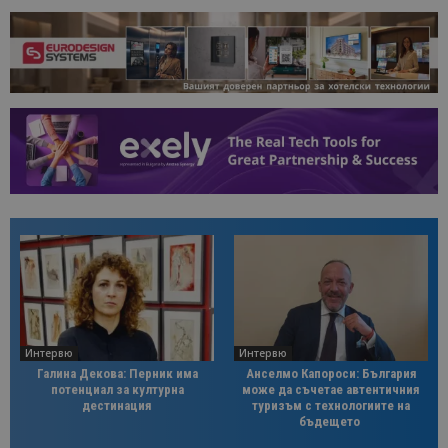
Интервю
Интервю
Галина Декова: Перник има
Анселмо Капороси: България
потенциал за културна
може да съчетае автентичния
дестинация
туризъм с технологиите на
бъдещето