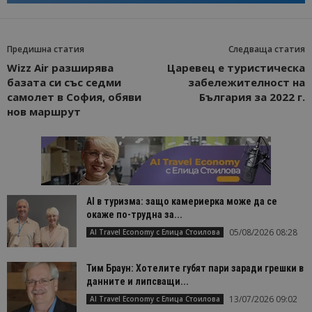
Предишна статия
Следваща статия
Wizz Air разширява
Царевец е туристическа
базата си със седми
забележителност на
самолет в София, обяви
България за 2022 г.
нов маршрут
AI в туризма: защо камериерка може да се
окаже по-трудна за...
05/08/2026 08:28
AI Travel Economy с Елица Стоилова
Тим Браун: Хотелите губят пари заради грешки в
данните и липсващи...
13/07/2026 09:02
AI Travel Economy с Елица Стоилова