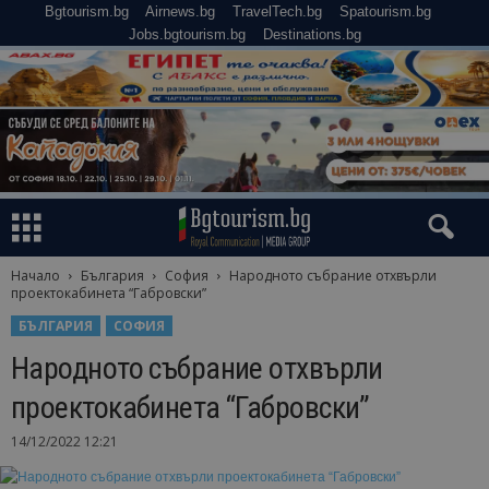
Bgtourism.bg
Airnews.bg
TravelTech.bg
Spatourism.bg
Jobs.bgtourism.bg
Destinations.bg
Начало
България
София
Народното събрание отхвърли
проектокабинета “Габровски”
БЪЛГАРИЯ
СОФИЯ
Народното събрание отхвърли
проектокабинета “Габровски”
14/12/2022 12:21