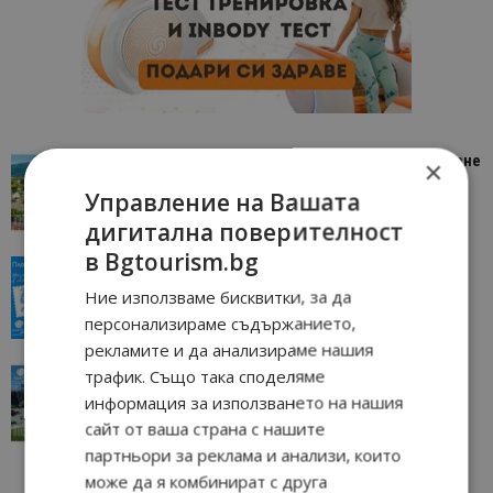
“Пощенска картичка от…”: Петрич – Изживяване
×
отвъд очакваното
Управление на Вашата
11/07/2026 11:22
Петрич
дигитална поверителност
в Bgtourism.bg
“Пощенска картичка от…”: Пловдив, градът на
всички времена
Ние използваме бисквитки, за да
23/06/2026 10:00
Пловдив
персонализираме съдържанието,
рекламите и да анализираме нашия
“Пощенска картичка от…”: Перник – град на
трафик. Също така споделяме
традициите, културата и вдъхновяващите...
информация за използването на нашия
17/06/2026 09:01
Перник
сайт от ваша страна с нашите
партньори за реклама и анализи, които
може да я комбинират с друга