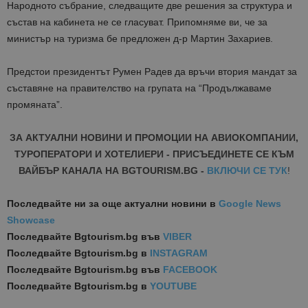
Народното събрание, следващите две решения за структура и
състав на кабинета не се гласуват. Припомняме ви, че за
министър на туризма бе предложен д-р Мартин Захариев.
Предстои президентът Румен Радев да връчи втория мандат за
съставяне на правителство на групата на “Продължаваме
промяната”.
ЗА АКТУАЛНИ НОВИНИ И ПРОМОЦИИ НА АВИОКОМПАНИИ,
ТУРОПЕРАТОРИ И ХОТЕЛИЕРИ - ПРИСЪЕДИНЕТЕ СЕ КЪМ
ВАЙБЪР КАНАЛА НА BGTOURISM.BG -
ВКЛЮЧИ СЕ ТУК
!
Последвайте ни за още актуални новини
в
Google News
Showcase
Последвайте
Bgtourism.bg във
VIBER
Последвайте
Bgtourism.bg в
INSTAGRAM
Последвайте
Bgtourism.bg във
FACEBOOK
Последвайте
Bgtourism.bg в
YOUTUBE