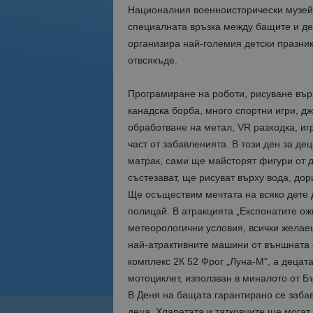
Националния военноисторически музей
специалната връзка между бащите и де
организира най-големия детски празник,
отвсякъде.
Програмиране на роботи, рисуване върх
канадска борба, много спортни игри, д
обработване на метал, VR разходка, иг
част от забавленията. В този ден за де
матрак, сами ще майсторят фигури от д
състезават, ще рисуват върху вода, до
Ще осъществим мечтата на всяко дете д
полицай. В атракцията „Експонатите ож
метеорологични условия, всички желаещ
най-атрактивните машини от външната 
комплекс 2К 52 Фрог „Луна-М“, а децат
мотоциклет, използван в миналото от Б
В Деня на бащата гарантирано се забав
деца. Хлапетата и татковците ще могат