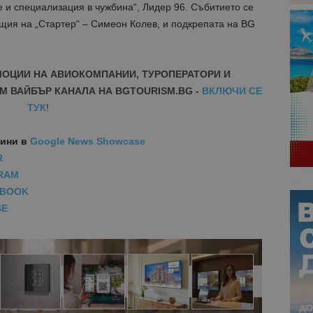
 и специализация в чужбина“, Лидер 96. Събитието се
щия на „Стартер“ – Симеон Колев, и подкрепата на BG
МОЦИИ НА АВИОКОМПАНИИ, ТУРОПЕРАТОРИ И
М ВАЙБЪР КАНАЛА НА BGTOURISM.BG -
ВКЛЮЧИ СЕ
ТУК
!
вини
в
Google News Showcase
R
RAM
EBOOK
BE