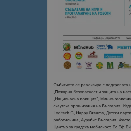
Име
Име
sc_is_visitor_uniq
is_visitor_unique
is_unique
_ga_B09EBBY8PY
_ga_WXPDN4HSCV
Събитието се реализира с подкрепата 
_ga_FK650GXHRZ
„Пожарна безопасност и защита на нас
„Национална полиция“, Минно-геоложки
_ga
скаутска организация на България, Изд
Logitech G, Happy Dreams, Детски парти
работилница, Аурубис България, Фесто 
Център за градска мобилност, Ес Еф Ей