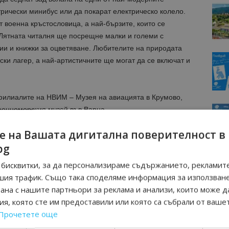
трически минибус или да покарат електрическо колело.
военна кръстословица, а най-бързите, които се
 Лятната читалня ще посрещне малки и големи с
ии и книжки за оцветяване. Любителите на природата
ки лагер, а най-артистичните ще могат да се включат и
филиалите на НВИМ – Музея на авиацията в Крумово,
оенноморския музей във Варна.
е на Вашата дигитална поверителност в
bg
бисквитки, за да персонализираме съдържанието, рекламите
шия трафик. Също така споделяме информация за използван
рана с нашите партньори за реклама и анализи, които може д
я, която сте им предоставили или която са събрали от ваше
Прочетете още