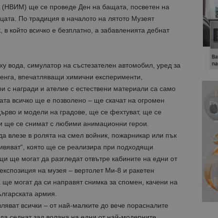
 (НВИМ) ще се проведе Ден на бащата, посветен на
цата. По традиция в началото на лятото Музеят
 в който всичко е безплатно, а забавленията дебнат
у вода, симулатор на състезателен автомобил, уред за
женга, впечатляващи химични експерименти,
ри с награди и ателие с естествени материали са само
цата всичко ще е позволено – ще скачат на огромен
ърво и модели на градове, ще се фехтуват, ще се
ри ще се снимат с любими анимационни герои.
а влезе в ролята на смел войник, пожарникар или пък
ивяват“, която ще се реализира при подходящи
и ще могат да разгледат отвътре кабините на едни от
експозиция на музея – вертолет Ми-8 и ракетен
а ще могат да си направят снимка за спомен, качени на
ългарската армия.
ляват всички – от най-малките до вече порасналите
 да седнат зад волана на едни от най-модерните