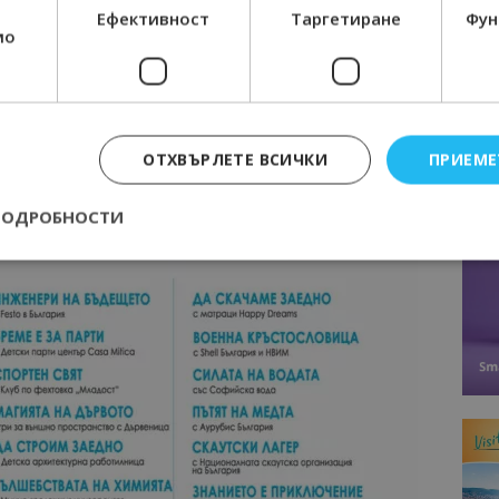
Ефективност
Таргетиране
Фун
мо
ОТХВЪРЛЕТЕ ВСИЧКИ
ПРИЕМЕ
ПОДРОБНОСТИ
Строго необходимо
Ефективност
Таргетиране
Функционалност
е бисквитки позволяват основната функционалност на уебсайта, като потребит
нта. Уебсайтът не може да се използва правилно без строго необходими бискви
Доставчик
/
Валиден
Описание
Домейн
до
epted
lisandraramos.com
7 дни
Тази бисквитка се използва, за да зап
bgtourism.bg
на потребителя за използването на бис