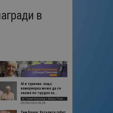
награди в
AI в туризма: защо
камериерка може да се
окаже по-трудна за...
AI Travel Economy с Елица Стоилова
05/08/2026 08:28
Тим Браун: Хотелите губят