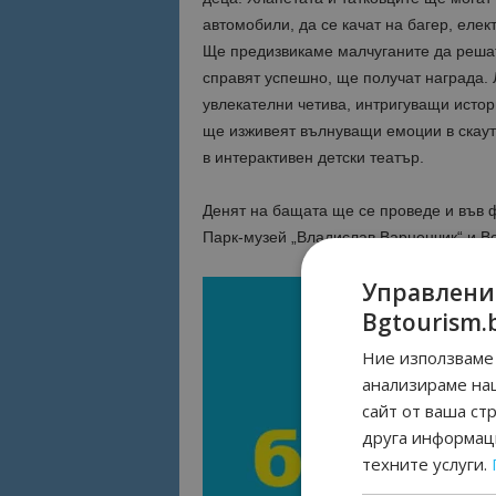
автомобили, да се качат на багер, елек
Ще предизвикаме малчуганите да решат 
справят успешно, ще получат награда.
увлекателни четива, интригуващи истор
ще изживеят вълнуващи емоции в скаутс
в интерактивен детски театър.
Денят на бащата ще се проведе и във 
Парк-музей „Владислав Варненчик“ и В
Управлени
Bgtourism.
Ние използваме 
анализираме на
сайт от ваша ст
друга информаци
техните услуги.