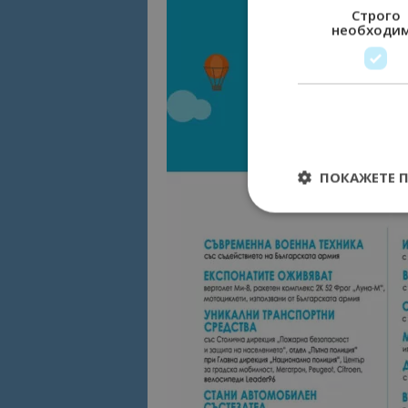
Строго
необходи
ПОКАЖЕТЕ 
Строго необходимит
управление на акау
Име
cookie_notice_acc