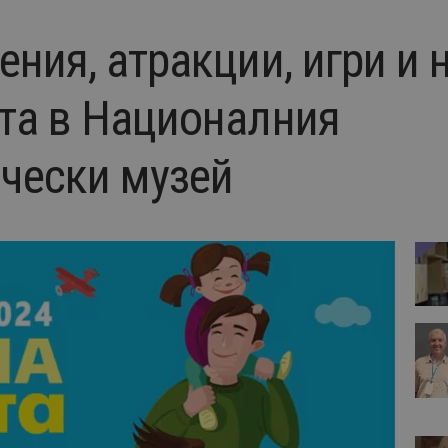
ния, атракции, игри и 
та в Националния
чески музей