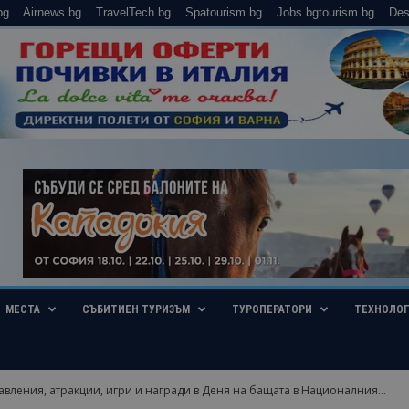
bg
Airnews.bg
TravelTech.bg
Spatourism.bg
Jobs.bgtourism.bg
Des
МЕСТА
СЪБИТИЕН ТУРИЗЪМ
ТУРОПЕРАТОРИ
ТЕХНОЛО
вления, атракции, игри и награди в Деня на бащата в Националния...