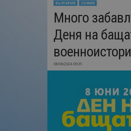
БЪЛГАРИЯ
СОФИЯ
Н
Много забавле
а
й
-
Деня на баща
в
а
ж
военноистори
н
о
т
08/06/2024 09:35
о
о
т
т
у
р
и
з
м
а
!