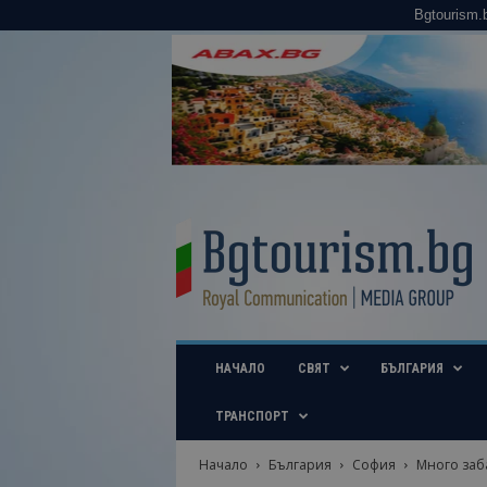
Bgtourism.
B
g
t
o
u
r
i
НАЧАЛО
СВЯТ
БЪЛГАРИЯ
s
m
.
ТРАНСПОРТ
b
g
Начало
България
София
Много заба
–