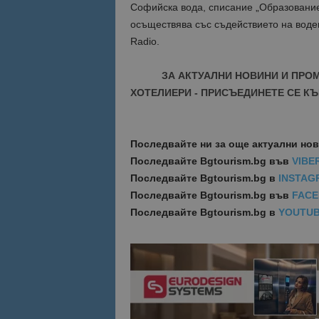
Софийска вода, списание „Образование
осъществява със съдействието на воде
Radio.
ЗА АКТУАЛНИ НОВИНИ И ПРО
ХОТЕЛИЕРИ - ПРИСЪЕДИНЕТЕ СЕ КЪ
Последвайте ни за още актуални но
Последвайте
Bgtourism.bg във
VIBE
Последвайте
Bgtourism.bg в
INSTAG
Последвайте
Bgtourism.bg във
FAC
Последвайте
Bgtourism.bg в
YOUTU