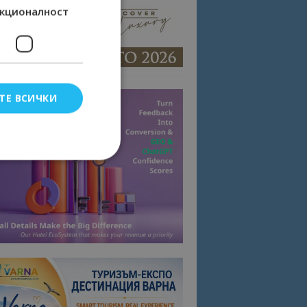
кционалност
ТЕ ВСИЧКИ
елско влизане и
тки.
омните съгласието
квитки на сайта.