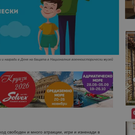
и и награди в Деня на бащата в Националния военноисторически музей
ход свободен и много атракции, игри и изненади в