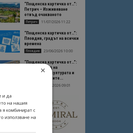
“Пощенска картичка от…”:
Петрич – Изживяване
отвъд очакваното
11/07/2026 11:22
Петрич
“Пощенска картичка от…”:
Пловдив, градът на всички
времена
23/06/2026 10:00
Пловдив
“Пощенска картичка от…”:
Перник – град на
×
традициите, културата и
вдъхновяващите...
17/06/2026 09:01
Перник
 и да
ето на нашия
а я комбинират с
то използване на