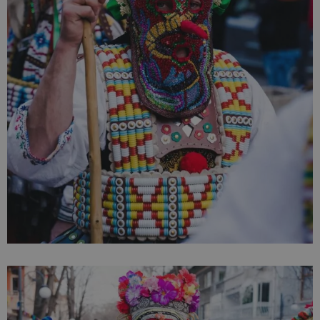
на Google.
бисквитка 
използва з
разгранич
на уникал
потребите
чрез
присвоява
произволн
генериран
номер кат
идентифик
на клиента
се включва
всяка заявк
страница в
даден сайт
използва з
изчисляван
данни за
посетители
сесии и
кампании 
отчетите з
анализ на
сайтовете.