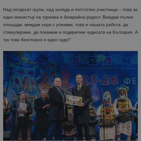
Над петдесет групи, над хиляда и петстотин участници – това за
един министър на туризма е безкрайна радост. Виждам пълни
площади, виждам хора с усмивки, това е нашата работа: да
стимулираме, да покажем и подкрепим чудесата на България. А
тук това безспорно е едно чудо!“