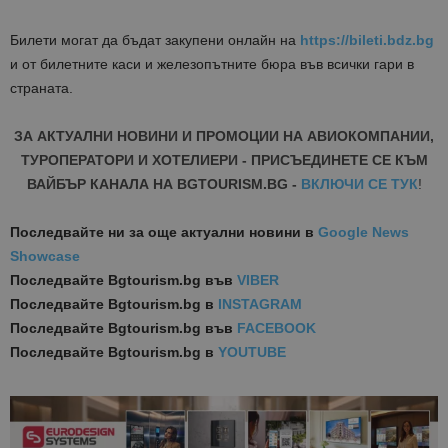
Билети могат да бъдат закупени онлайн на
https://bileti.bdz.bg
и от билетните каси и железопътните бюра във всички гари в
страната.
ЗА АКТУАЛНИ НОВИНИ И ПРОМОЦИИ НА АВИОКОМПАНИИ,
ТУРОПЕРАТОРИ И ХОТЕЛИЕРИ - ПРИСЪЕДИНЕТЕ СЕ КЪМ
ВАЙБЪР КАНАЛА НА BGTOURISM.BG -
ВКЛЮЧИ СЕ ТУК
!
Последвайте ни за още актуални новини
в
Google News
Showcase
Последвайте
Bgtourism.bg във
VIBER
Последвайте
Bgtourism.bg в
INSTAGRAM
Последвайте
Bgtourism.bg във
FACEBOOK
Последвайте
Bgtourism.bg в
YOUTUBE