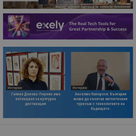
Интервю
Интервю
Галина Декова: Перник има
Анселмо Капороси: България
потенциал за културна
може да съчетае автентичния
дестинация
туризъм с технологиите на
бъдещето