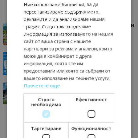
Ние използваме бисквитки, за да
персонализираме съдържанието,
рекламите и да анализираме нашия
“Пощенска картичка от…”: Петрич – Изживяване
трафик. Също така споделяме
отвъд очакваното
информация за използването на нашия
11/07/2026 11:22
Петрич
сайт от ваша страна с нашите
партньори за реклама и анализи, които
“Пощенска картичка от…”: Пловдив, градът на
може да я комбинират с друга
всички времена
информация, която сте им
23/06/2026 10:00
Пловдив
предоставили или която са събрали от
вашето използване на техните услуги.
“Пощенска картичка от…”: Перник – град на
Прочетете още
традициите, културата и вдъхновяващите...
17/06/2026 09:01
Перник
Строго
Ефективност
необходимо
Таргетиране
Функционалност