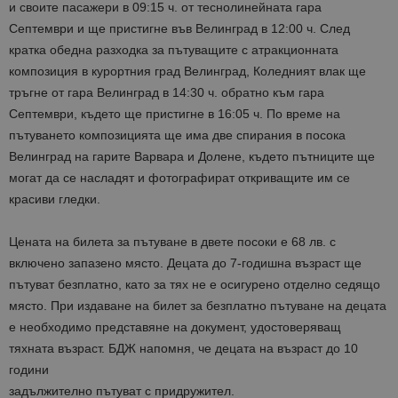
и своите пасажери в 09:15 ч. от теснолинейната гара
Септември и ще пристигне във Велинград в 12:00 ч. След
кратка обедна разходка за пътуващите с атракционната
композиция в курортния град Велинград, Коледният влак ще
тръгне от гара Велинград в 14:30 ч. обратно към гара
Септември, където ще пристигне в 16:05 ч. По време на
пътуването композицията ще има две спирания в посока
Велинград на гарите Варвара и Долене, където пътниците ще
могат да се насладят и фотографират откриващите им се
красиви гледки.
Цената на билета за пътуване в двете посоки е 68 лв. с
включено запазено място. Децата до 7-годишна възраст ще
пътуват безплатно, като за тях не е осигурено отделно седящо
място. При издаване на билет за безплатно пътуване на децата
е необходимо представяне на документ, удостоверяващ
тяхната възраст. БДЖ напомня, че децата на възраст до 10
години
задължително пътуват с придружител.