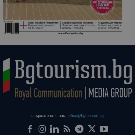
свържете се с нас:
office@bgtourism.bg