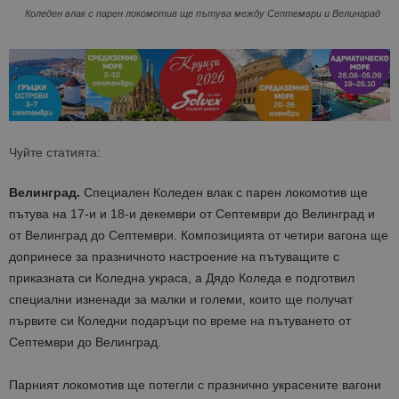
Коледен влак с парен локомотив ще пътува между Септември и Велинград
Чуйте статията:
Велинград.
Специален Коледен влак с парен локомотив ще
пътува на 17-и и 18-и декември от Септември до Велинград и
от Велинград до Септември. Композицията от четири вагона ще
допринесе за празничното настроение на пътуващите с
приказната си Коледна украса, а Дядо Коледа е подготвил
специални изненади за малки и големи, които ще получат
първите си Коледни подаръци по време на пътуването от
Септември до Велинград.
Парният локомотив ще потегли с празнично украсените вагони