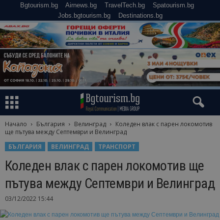
Bgtourism.bg
Airnews.bg
TravelTech.bg
Spatourism.bg
Jobs.bgtourism.bg
Destinations.bg
Начало
България
Велинград
Коледен влак с парен локомотив
ще пътува между Септември и Велинград
БЪЛГАРИЯ
ВЕЛИНГРАД
ТРАНСПОРТ
Коледен влак с парен локомотив ще
пътува между Септември и Велинград
03/12/2022 15:44