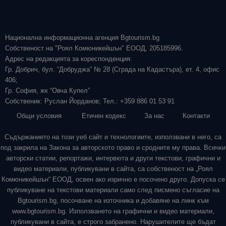
Национална информационна агенция Bgtourism.bg
Собственост на "Роял Комюникейшън" ЕООД, 205185996.
Адрес на редакцията за кореспонденция:
Гр. Добрич, бул. “Добруджа” № 28 (Сграда на Кадастъра), ет. 4, офис
406;
Гр. София, жк “Овча Купел”
Собственик: Руслан Йорданов; Тел.: +359 886 01 53 91
Общи условия
Етичен кодекс
За нас
Контакти
Съдържанието на този уеб сайт и технологиите, използвани в него, са
под закрила на Закона за авторското право и сродните му права. Всички
авторски статии, репортажи, интервюта и други текстови, графични и
видео материали, публикувани в сайта, са собственост на „Роял
Комюникейшън“ ЕООД, освен ако изрично е посочено друго. Допуска се
публикуване на текстови материали само след писмено съгласие на
Bgtourism.bg, посочване на източника и добавяне на линк към
www.bgtourism.bg. Използването на графични и видео материали,
публикувани в сайта, е строго забранено. Нарушителите ще бъдат