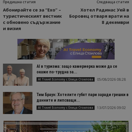
Предишна статия
Следваща статия
Абонирайте се за “Ехо” –
Хотел Радинас Уей в
туристическият вестник
Боровец отваря врати на
с обновено съдържание
8 декември
и визия
AI в туризма: защо камериерка може да се
окаже по-трудна за...
05/08/2026 08:28
AI Travel Economy с Елица Стоилова
Тим Браун: Хотелите губят пари заради грешки в
данните и липсващи...
13/07/2026 09:02
AI Travel Economy с Елица Стоилова