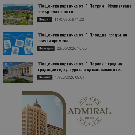
Строго необходимо
Ефективност
“Пощенска картичка от…”: Петрич – Изживяване
Таргетиране
Функционалност
отвъд очакваното
11/07/2026 11:22
Петрич
Строго необходимите бисквитки позволяват
основната функционалност на уебсайта, като
потребителско влизане и управление на
“Пощенска картичка от…”: Пловдив, градът на
акаунта. Уебсайтът не може да се използва
всички времена
правилно без строго необходими бисквитки.
23/06/2026 10:00
Пловдив
Доставчик
/
Валиден
Име
Оп
Домейн
до
“Пощенска картичка от…”: Перник – град на
cookie_notice_accepted
lisandraramos.com
7 дни
Таз
bgtourism.bg
бис
традициите, културата и вдъхновяващите...
изп
да 
17/06/2026 09:01
Перник
съг
на
пот
за
изп
на 
на 