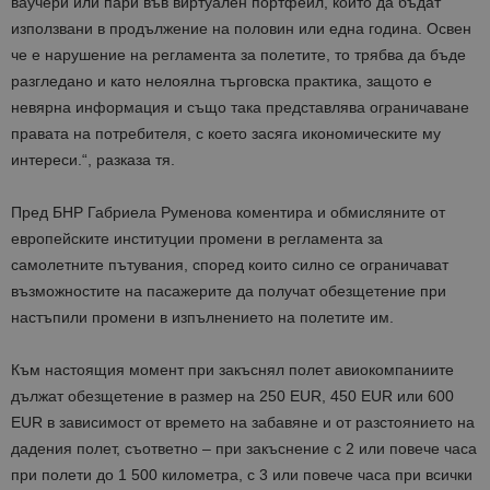
ваучери или пари във виртуален портфейл
, които да бъдат
използвани в продължение на половин или една година. Освен
че е
нарушение на регламента за полетите, то трябва да бъде
разгледано и като нелоялна търговска практика
, защото е
невярна информация и също така представлява ограничаване
правата на потребителя, с което засяга икономическите му
интереси.“, разказа тя.
Пред БНР Габриела Руменова коментира и обмисляните от
европейските институции
промени в регламента за
самолетните пътувания
, според които с
илно се ограничават
възможностите на пасажерите да получат обезщетение при
настъпили промени в изпълнението на полетите им
.
Към настоящия момент при закъснял полет авиокомпаниите
дължат обезщетение в размер на 250 EUR, 450 EUR или 600
EUR в зависимост от времето на забавяне и от разстоянието на
дадения полет, съответно – при закъснение с 2 или повече часа
при полети до 1 500 километра, с 3 или повече часа при всички