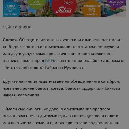
Чуйте статията:
София.
Обезщетението за закъснял или отменен полет
може
да бъде
изплатено
от авиокомпанията в
пътнически ваучери
или други услуги само при изрично писмено съгласие на
пътника
, посочи пред
БНР
основателят на онлайн платформата
„Ние, потребителите“ Габриела Руменова.
Другите начини за издължаване на обезщетенията са
в брой,
чрез електронен банков превод, банкови ордери или банкови
чекове
, допълни тя.
„
Имали сме сигнали, че дадена авиокомпания предлага
възстановяване на дължими суми за неосъществени полети
или настъпили промени при тях
единствено под формата на