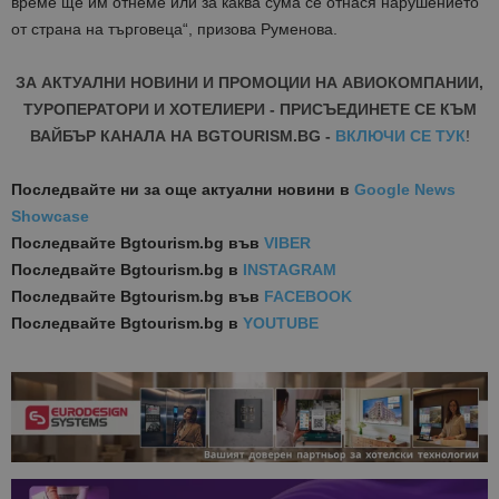
време ще им отнеме или за каква сума се отнася нарушението
от страна на търговеца“
, призова Руменова.
ЗА АКТУАЛНИ НОВИНИ И ПРОМОЦИИ НА АВИОКОМПАНИИ,
ТУРОПЕРАТОРИ И ХОТЕЛИЕРИ - ПРИСЪЕДИНЕТЕ СЕ КЪМ
ВАЙБЪР КАНАЛА НА BGTOURISM.BG -
ВКЛЮЧИ СЕ ТУК
!
Последвайте ни за още актуални новини
в
Google News
Showcase
Последвайте
Bgtourism.bg във
VIBER
Последвайте
Bgtourism.bg в
INSTAGRAM
Последвайте
Bgtourism.bg във
FACEBOOK
Последвайте
Bgtourism.bg в
YOUTUBE