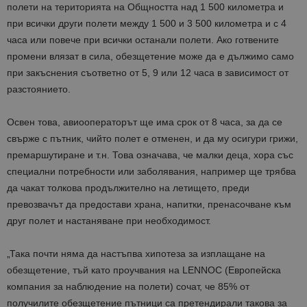
полети на територията на Общността над 1 500 километра и
при всички други полети между 1 500 и 3 500 километра и с 4
часа или повече при всички останали полети. Ако готвените
промени влязат в сила, обезщетение може да е дължимо само
при закъснения съответно от 5, 9 или 12 часа в зависимост от
разстоянието.
Освен това,
авиооператорът ще има срок от 8 часа, за да се
свърже с пътник, чийто полет е отменен, и да му осигури грижи,
премаршутиране и т.н.
Това означава, че
малки деца, хора със
специални потребности или заболявания
, например
ще трябва
да чакат толкова продължително
на летището, преди
превозвачът да предостави храна, напитки, пренасочване към
друг полет и настаняване при необходимост.
„
Така
почти няма да настъпва хипотеза за изплащане на
обезщетение
, тъй като проучвания на LENNOC (Европейска
компания за наблюдение на полети) сочат, че
85% от
получилите обезщетение пътници са претендирали такова за