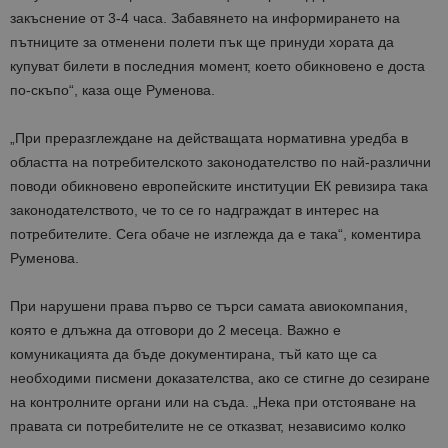
закъснение от 3-4 часа
. Забавянето на информирането на
пътниците за отменени полети пък ще принуди хората да
купуват билети в последния момент, което обикновено е доста
по-скъпо“
, каза още Руменова.
„
При преразглеждане на действащата нормативна уредба в
областта на потребителското законодателство по най-различни
поводи обикновено европейските институции ЕК ревизира така
законодателството, че то се го надграждат в интерес на
потребителите. Сега обаче не изглежда да е така“
, коментира
Руменова.
При нарушени права
първо се търси самата авиокомпания,
която е длъжна да отговори
до 2 месеца
. Важно е
комуникацията да бъде документирана, тъй като ще са
необходими
писмени доказателства
, ако се стигне до сезиране
на
контролните органи
или на
съда
.
„Нека при отстояване на
правата си потребителите не се отказват, независимо колко