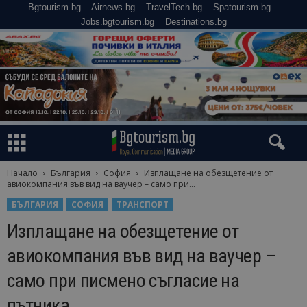
Bgtourism.bg
Airnews.bg
TravelTech.bg
Spatourism.bg
Jobs.bgtourism.bg
Destinations.bg
Начало
България
София
Изплащане на обезщетение от
авиокомпания във вид на ваучер – само при...
БЪЛГАРИЯ
СОФИЯ
ТРАНСПОРТ
Изплащане на обезщетение от
авиокомпания във вид на ваучер –
само при писмено съгласие на
пътника