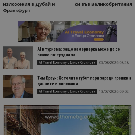
изложения в Дубай и
си във Великобритания
Франкфурт
AI в туризма: защо камериерка може да се
окаже по-трудна за...
05/08/2026 08:28
AI Travel Economy с Елица Стоилова
Тим Браун: Хотелите губят пари заради грешки в
данните и липсващи...
13/07/2026 09:02
AI Travel Economy с Елица Стоилова