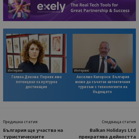
Интервю
Интервю
Галина Декова: Перник има
Анселмо Капороси: България
потенциал за културна
може да съчетае автентичния
дестинация
туризъм с технологиите на
бъдещето
Предишна статия
Следваща статия
България ще участва на
Balkan Holidays Ltd
туристическите
прекратява дейността