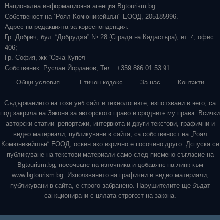
Национална информационна агенция Bgtourism.bg
Собственост на "Роял Комюникейшън" ЕООД, 205185996.
Адрес на редакцията за кореспонденция:
Гр. Добрич, бул. “Добруджа” № 28 (Сграда на Кадастъра), ет. 4, офис
406;
Гр. София, жк “Овча Купел”
Собственик: Руслан Йорданов; Тел.: +359 886 01 53 91
Общи условия
Етичен кодекс
За нас
Контакти
Съдържанието на този уеб сайт и технологиите, използвани в него, са
под закрила на Закона за авторското право и сродните му права. Всички
авторски статии, репортажи, интервюта и други текстови, графични и
видео материали, публикувани в сайта, са собственост на „Роял
Комюникейшън“ ЕООД, освен ако изрично е посочено друго. Допуска се
публикуване на текстови материали само след писмено съгласие на
Bgtourism.bg, посочване на източника и добавяне на линк към
www.bgtourism.bg. Използването на графични и видео материали,
публикувани в сайта, е строго забранено. Нарушителите ще бъдат
санкционирани с цялата строгост на закона.