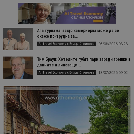
AI в туризма: защо камериерка може да се
окаже по-трудна за...
05/08/2026 08:28
AI Travel Economy с Елица Стоилова
Тим Браун: Хотелите губят пари заради грешки в
данните и липсващи...
13/07/2026 09:02
AI Travel Economy с Елица Стоилова