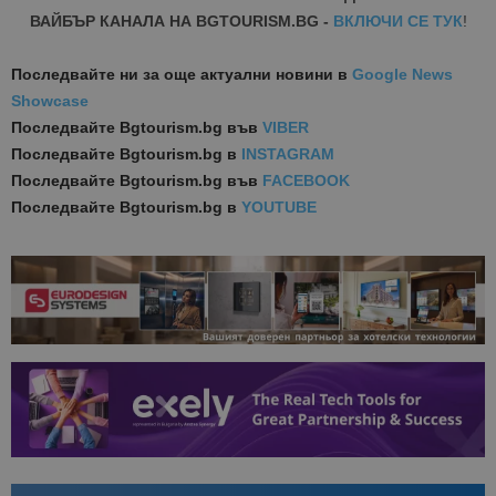
ВАЙБЪР КАНАЛА НА BGTOURISM.BG -
ВКЛЮЧИ СЕ ТУК
!
Последвайте ни за още актуални новини
в
Google News
Showcase
Последвайте
Bgtourism.bg във
VIBER
Последвайте
Bgtourism.bg в
INSTAGRAM
Последвайте
Bgtourism.bg във
FACEBOOK
Последвайте
Bgtourism.bg в
YOUTUBE