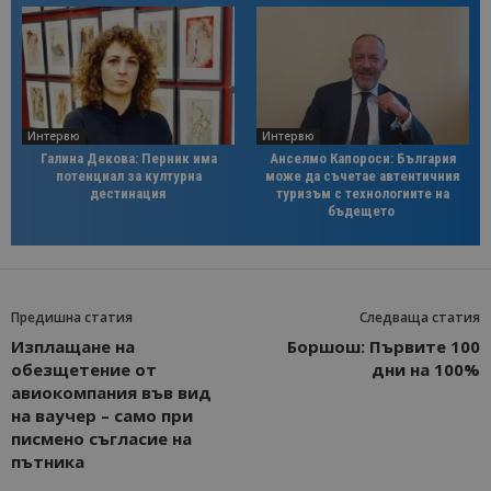
Интервю
Интервю
Галина Декова: Перник има
Анселмо Капороси: България
потенциал за културна
може да съчетае автентичния
дестинация
туризъм с технологиите на
бъдещето
Предишна статия
Следваща статия
Изплащане на
Боршош: Първите 100
обезщетение от
дни на 100%
авиокомпания във вид
на ваучер – само при
писмено съгласие на
пътника