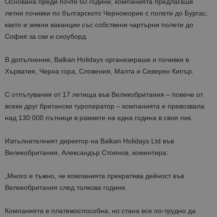
Основана преди почти 60 години, компанията предлагаше
летни почивки по българското Черноморие с полети до Бургас,
както и зимни ваканции със собствени чартърни полети до
София за ски и сноуборд.
В допълнение, Balkan Holidays организираше и почивки в
Хърватия, Черна гора, Словения, Малта и Северен Кипър
.
С отпътувания от
17 летища във Великобритания
– повече от
всеки друг британски туроператор – компанията е превозвала
над 130 000 пътници в рамките на една година
в своя пик.
Изпълнителният директор на Balkan Holidays Ltd във
Великобритания,
Александър Стоянов
, коментира:
„Много е тъжно, че компанията прекратява дейност във
Великобритания след толкова години.
Компанията е платежоспособна, но стана все по-трудно да