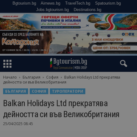
Bgtourism.bg
Airnews.bg
TravelTech.bg
Spatourism.bg
Jobs.bgtourism.bg
Destinations.bg
Начало
България
София
Balkan Holidays Ltd прекратява
дейността си във Великобритания
БЪЛГАРИЯ
СОФИЯ
ТУРОПЕРАТОРИ
Balkan Holidays Ltd прекратява
дейността си във Великобритания
25/04/2025 08:45