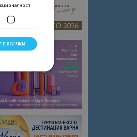
кционалност
ТЕ ВСИЧКИ
елско влизане и
тки.
омните съгласието
квитки на сайта.