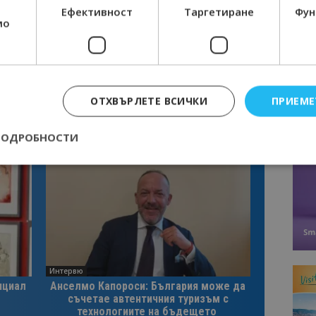
Ефективност
Таргетиране
Фун
мо
ОТХВЪРЛЕТЕ ВСИЧКИ
ПРИЕМЕ
ПОДРОБНОСТИ
Строго необходимо
Ефективност
Таргетиране
Функционалност
е бисквитки позволяват основната функционалност на уебсайта, като потребит
нта. Уебсайтът не може да се използва правилно без строго необходими бискви
Доставчик
/
Валиден
Описание
Домейн
до
Интервю
epted
lisandraramos.com
7 дни
Тази бисквитка се използва, за да зап
нциал
Анселмо Капороси: България може да
bgtourism.bg
на потребителя за използването на бис
съчетае автентичния туризъм с
технологиите на бъдещето