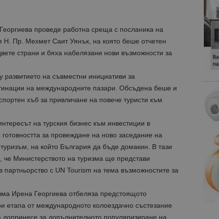
Георгиева проведе работна среща с посланика на
 Н. Пр. Мехмет Саит Уянък, на която беше отчетен
вете страни и бяха набелязани нови възможности за
у развитието на съвместни инициативи за
стинации на международните пазари. Обсъдена беше и
спортен хъб за привличане на повече туристи към
нтересът на турския бизнес към инвестиции в
и готовността за провеждане на ново заседание на
туризъм, на който България да бъде домакин. В тази
 че Министерството на туризма ще представи
 партньорство с UN Tourism на тема възможностите за
зма Ирена Георгиева отбеляза предстоящото
ри етапа от международното колоездачно състезание
а да допринесе за допълнителното популяризиране на