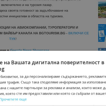
 включително и на турския пазар.
диха своята готовност за задълбочаване на
стни инициативи в областта на туризма.
МОЦИИ НА АВИОКОМПАНИИ, ТУРОПЕРАТОРИ И
М ВАЙБЪР КАНАЛА НА BGTOURISM.BG -
ВКЛЮЧИ СЕ
ТУК
!
вини
в
Google News Showcase
R
е на Вашата дигитална поверителност в
RAM
EBOOK
bg
BE
бисквитки, за да персонализираме съдържанието, рекламите
шия трафик. Също така споделяме информация за използван
рана с нашите партньори за реклама и анализи, които може д
я, която сте им предоставили или която са събрали от ваше
Прочетете още