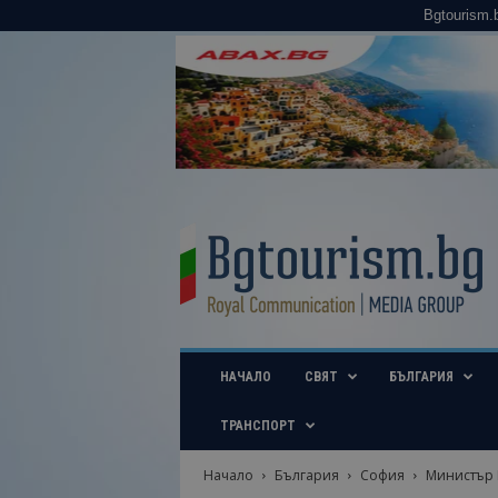
Bgtourism.
B
g
t
o
u
r
i
НАЧАЛО
СВЯТ
БЪЛГАРИЯ
s
m
.
ТРАНСПОРТ
b
g
Начало
България
София
Министър И
–