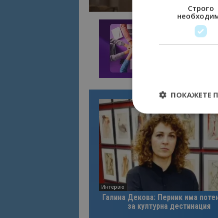
Строго
необходи
ПОКАЖЕТЕ 
Строго необходимит
управление на акау
Име
Интервю
cookie_notice_acc
Галина Декова: Перник има поте
за културна дестинация