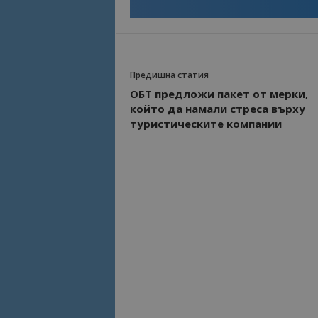
Име
Име
sc_is_visitor_uniq
is_visitor_unique
Предишна статия
ОБТ предложи пакет от мерки,
който да намали стреса върху
is_unique
туристическите компании
_ga_B09EBBY8PY
_ga_WXPDN4HSCV
_ga_FK650GXHRZ
_ga