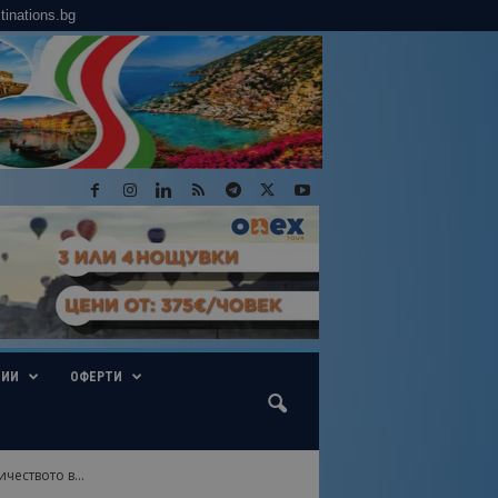
tinations.bg
ГИИ
ОФЕРТИ
еството в...