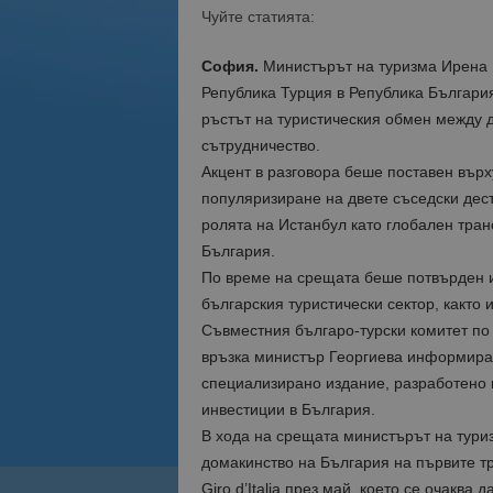
Чуйте статията:
София.
Министърът на туризма Ирена 
Република Турция в Република България
ръстът на туристическия обмен между д
сътрудничество.
Акцент в разговора беше поставен върх
популяризиране на двете съседски де
ролята на Истанбул като глобален тран
България.
По време на срещата беше потвърден и
българския туристически сектор, както 
Съвместния българо-турски комитет по 
връзка министър Георгиева информира,
специализирано издание, разработено в
инвестиции в България.
В хода на срещата министърът на тури
домакинство на България на първите т
Giro d’Italia през май, което се очакв