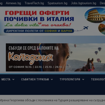
bg
Airnews.bg
TravelTech.bg
Spatourism.bg
Jobs.bgtourism.bg
Des
МЕСТА
СЪБИТИЕН ТУРИЗЪМ
ТУРОПЕРАТОРИ
ТЕХНОЛО
рена Георгиева обсъди с посланика на Турция разширяване на сътруднич