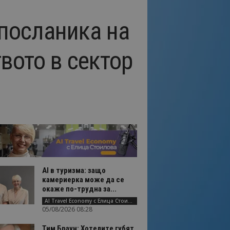
 посланика на
вото в сектор
AI в туризма: защо
камериерка може да се
окаже по-трудна за...
AI Travel Economy с Елица Стоилова
05/08/2026 08:28
Тим Браун: Хотелите губят