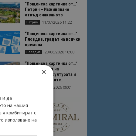
“Пощенска картичка от…”:
Петрич – Изживяване
отвъд очакваното
11/07/2026 11:22
Петрич
“Пощенска картичка от…”:
Пловдив, градът на всички
времена
23/06/2026 10:00
Пловдив
“Пощенска картичка от…”:
Перник – град на
×
традициите, културата и
вдъхновяващите...
17/06/2026 09:01
Перник
 и да
ето на нашия
а я комбинират с
то използване на