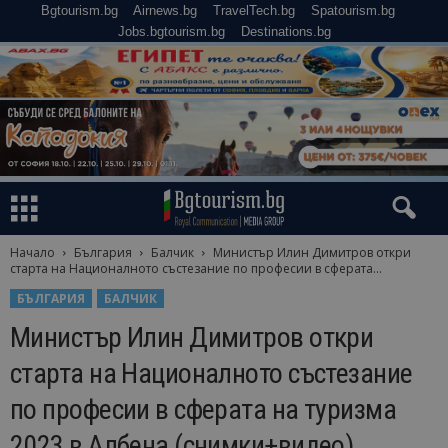
Bgtourism.bg
Airnews.bg
TravelTech.bg
Spatourism.bg
Jobs.bgtourism.bg
Destinations.bg
Начало
България
Балчик
Министър Илин Димитров откри
старта на Националното състезание по професии в сферата...
БЪЛГАРИЯ
БАЛЧИК
Министър Илин Димитров откри
старта на Националното състезание
по професии в сферата на туризма
2023 в Албена (снимки+видео)