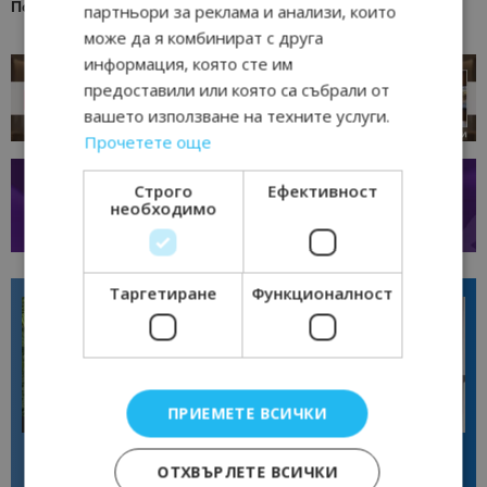
Последвайте
Bgtourism.bg в
YOUTUBE
партньори за реклама и анализи, които
може да я комбинират с друга
информация, която сте им
предоставили или която са събрали от
вашето използване на техните услуги.
Прочетете още
Строго
Ефективност
необходимо
Таргетиране
Функционалност
ПРИЕМЕТЕ ВСИЧКИ
Интервю
Интервю
Диана Благоева: EXPLORA III
Галина Декова: Перник има
показва новото лице на
потенциал за културна
ОТХВЪРЛЕТЕ ВСИЧКИ
луксозното круизно пътуване
дестинация