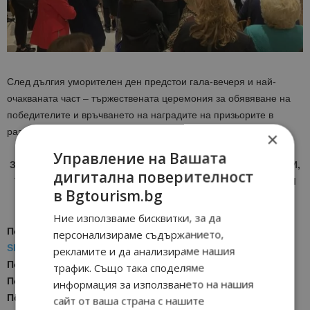
След дългия уморителен ден предстои гала-вечеря и най-
очакваната част – тържествената церемония за обявяване на
победителите и връчването на наградите на призьорите в
разделите.
×
Управление на Вашата
ЗА АКТУАЛНИ НОВИНИ И ПРОМОЦИИ НА АВИОКОМПАНИИ,
дигитална поверителност
ТУРОПЕРАТОРИ И ХОТЕЛИЕРИ - ПРИСЪЕДИНЕТЕ СЕ КЪМ
в Bgtourism.bg
ВАЙБЪР КАНАЛА НА BGTOURISM.BG -
ВКЛЮЧИ СЕ ТУК
!
Ние използваме бисквитки, за да
Последвайте ни за още актуални новини
в
Google News
персонализираме съдържанието,
Showcase
рекламите и да анализираме нашия
Последвайте
Bgtourism.bg във
VIBER
трафик. Също така споделяме
Последвайте
Bgtourism.bg в
INSTAGRAM
информация за използването на нашия
Последвайте
Bgtourism.bg във
FACEBOOK
сайт от ваша страна с нашите