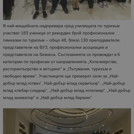
В най-мащабната надпревара сред училищата по туризъм
участват 183 ученици от рекорден брой професионални
гимназии по туризъм – общо 48, близо 130 преподаватели,
представители на ВУЗ, професионални асоциации и
представители на бизнеса. Състезанията се провеждат в 6
категории по професии от направленията „Хотелиерство,
ресторантьорство и кетъринг“ и „Пътувания, туризъм и
свободно време“. Участниците ще премерят сили за „Най-
добър млад готвач“, Най-добър млад сервитьор“, „Най-добър
млад хлебар-сладкар“, „Най-добър млад хотелиер“, „Най-добър
млад аниматор“ и „Най-добър млад барман“.