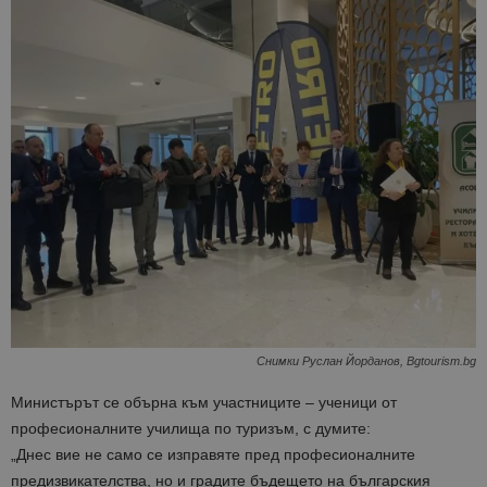
Снимки Руслан Йорданов, Bgtourism.bg
Министърът се обърна към участниците – ученици от
професионалните училища по туризъм, с думите:
„Днес вие не само се изправяте пред професионалните
предизвикателства, но и градите бъдещето на българския