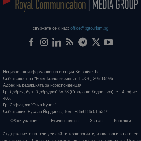
свържете се с нас:
office@bgtourism.bg
Национална информационна агенция Bgtourism.bg
Собственост на "Роял Комюникейшън" ЕООД, 205185996.
Адрес на редакцията за кореспонденция:
Гр. Добрич, бул. “Добруджа” № 28 (Сграда на Кадастъра), ет. 4, офис
406;
Гр. София, жк “Овча Купел”
Собственик: Руслан Йорданов; Тел.: +359 886 01 53 91
Общи условия
Етичен кодекс
За нас
Контакти
Съдържанието на този уеб сайт и технологиите, използвани в него, са
под закрила на Закона за авторското право и сродните му права. Всички