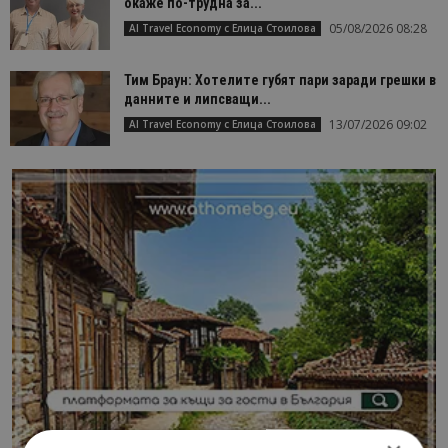
окаже по-трудна за...
05/08/2026 08:28
AI Travel Economy с Елица Стоилова
Тим Браун: Хотелите губят пари заради грешки в
данните и липсващи...
13/07/2026 09:02
AI Travel Economy с Елица Стоилова