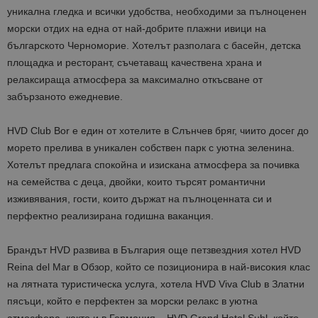
уникална гледка и всички удобства, необходими за пълноценен
морски отдих на една от най-добрите плажни ивици на
българското Черноморие. Хотелът разполага с басейн, детска
площадка и ресторант, съчетаващ качествена храна и
релаксираща атмосфера за максимално откъсване от
забързаното ежедневие.
HVD Club Bor е един от хотелите в Слънчев бряг, чиито досег до
морето прелива в уникален собствен парк с уютна зеленина.
Хотелът предлага спокойна и изискана атмосфера за почивка
на семейства с деца, двойки, които търсят романтични
изживявания, гости, които държат на пълноценната си и
перфектно реализирана годишна ваканция.
Брандът HVD развива в България още петзвездния хотел HVD
Reina del Mar в Обзор, който се позиционира в най-високия клас
на лятната туристическа услуга, хотела
HVD Viva Club
в Златни
пясъци, който е перфектен за морски релакс в уютна
атмосфера
,
както и в Германия –
HVD Grand Hotel Suhl
, който