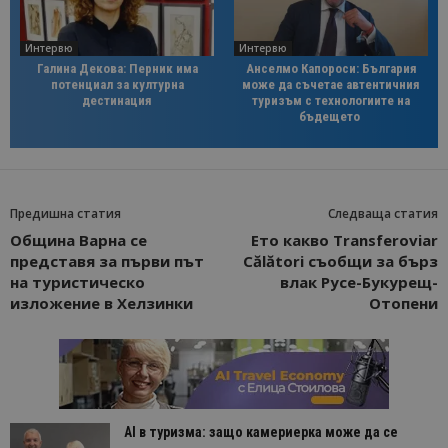
Интервю
Интервю
Галина Декова: Перник има
Анселмо Капороси: България
потенциал за културна
може да съчетае автентичния
дестинация
туризъм с технологиите на
бъдещето
Предишна статия
Следваща статия
Община Варна се
Ето какво Transferoviar
представя за първи път
Călători съобщи за бърз
на туристическо
влак Русе-Букурещ-
изложение в Хелзинки
Отопени
AI в туризма: защо камериерка може да се