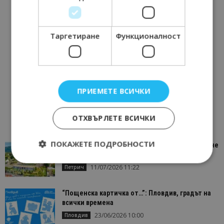
Таргетиране
Функционалност
ПРИЕМЕТЕ ВСИЧКИ
ОТХВЪРЛЕТЕ ВСИЧКИ
ПОКАЖЕТЕ ПОДРОБНОСТИ
“Пощенска картичка от…”: Петрич – Изживяване
отвъд очакваното
11/07/2026 11:22
Петрич
Строго необходимо
Ефективност
“Пощенска картичка от…”: Пловдив, градът на
Таргетиране
Функционалност
всички времена
23/06/2026 10:00
Пловдив
Строго необходимите бисквитки позволяват