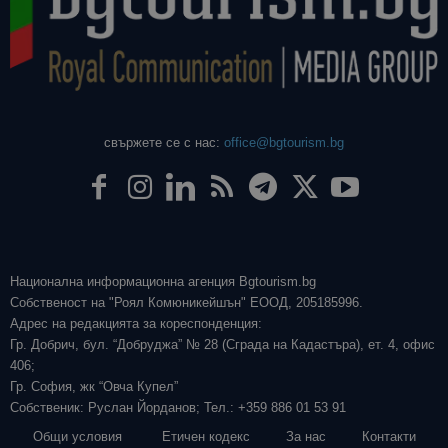
свържете се с нас:
office@bgtourism.bg
Национална информационна агенция Bgtourism.bg
Собственост на "Роял Комюникейшън" ЕООД, 205185996.
Адрес на редакцията за кореспонденция:
Гр. Добрич, бул. “Добруджа” № 28 (Сграда на Кадастъра), ет. 4, офис
406;
Гр. София, жк “Овча Купел”
Собственик: Руслан Йорданов; Тел.: +359 886 01 53 91
Общи условия
Етичен кодекс
За нас
Контакти