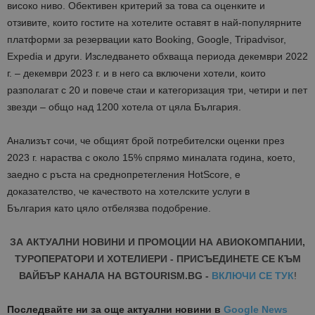
високо ниво. Обективен критерий за това са оценките и
отзивите, които гостите на хотелите оставят в най-популярните
платформи за резервации като Booking, Google, Tripadvisor,
Expedia и други. Изследването обхваща периода декември 2022
г. – декември 2023 г. и в него са включени хотели, които
разполагат с 20 и повече стаи и категоризация три, четири и пет
звезди – общо над 1200 хотела от цяла България.
Анализът сочи, че общият брой потребителски оценки през
2023 г. нараства с около 15% спрямо миналата година, което,
заедно с ръста на среднопретегления HotScore, е
доказателство, че качеството на хотелските услуги в
България като цяло отбелязва подобрение.
ЗА АКТУАЛНИ НОВИНИ И ПРОМОЦИИ НА АВИОКОМПАНИИ,
ТУРОПЕРАТОРИ И ХОТЕЛИЕРИ - ПРИСЪЕДИНЕТЕ СЕ КЪМ
ВАЙБЪР КАНАЛА НА BGTOURISM.BG -
ВКЛЮЧИ СЕ ТУК
!
Последвайте ни за още актуални новини
в
Google News