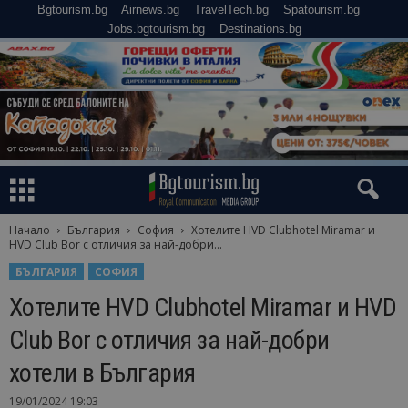
Bgtourism.bg
Airnews.bg
TravelTech.bg
Spatourism.bg
Jobs.bgtourism.bg
Destinations.bg
Начало
България
София
Хотелите HVD Clubhotel Miramar и
HVD Club Bor с отличия за най-добри...
БЪЛГАРИЯ
СОФИЯ
Хотелите HVD Clubhotel Miramar и HVD
Club Bor с отличия за най-добри
хотели в България
19/01/2024 19:03