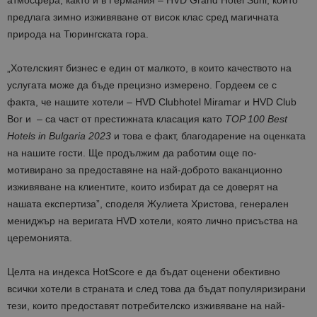
предлага зимно изживяване от висок клас сред магичната
природа на Тюрингската гора.
„Хотелският бизнес е един от малкото, в които качеството на
услугата може да бъде прецизно измерено. Гордеем се с
факта, че нашите хотели –
HVD Clubhotel Miramar и HVD Club
Bor и
– са част от престижната класация като
TOP 100 Best
Hotels in Bulgaria 2023
и това е факт,
благодарение на оценката
на нашите гости. Ще продължим да работим още по-
мотивирано за предоставяне на най-доброто ваканционно
изживяване на клиентите, които избират да се доверят на
нашата експертиза”, споделя Жулиета Христова, генерален
мениджър на веригата
HVD хотели
, която лично присъства на
церемонията.
Целта на индекса HotScore е да бъдат оценени обективно
всички хотели в страната и след това да бъдат популяризирани
тези, които предоставят потребителско изживяване на най-