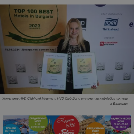
Хотелите HVD Clubhotel Miramar и HVD Club Bor с отличия за най-добри хотели
в България