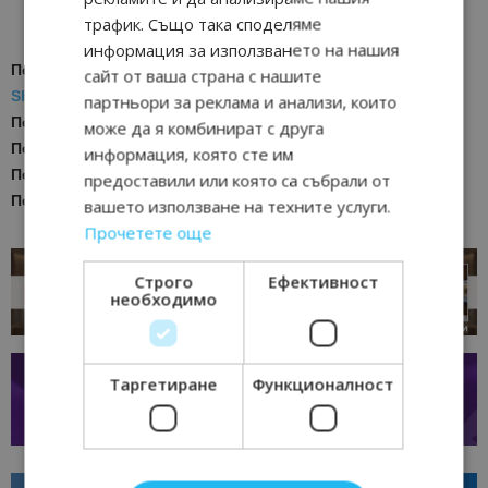
ВАЙБЪР КАНАЛА НА BGTOURISM.BG -
ВКЛЮЧИ СЕ ТУК
!
трафик. Също така споделяме
информация за използването на нашия
Последвайте ни за още актуални новини
в
Google News
сайт от ваша страна с нашите
Showcase
партньори за реклама и анализи, които
Последвайте
Bgtourism.bg във
VIBER
може да я комбинират с друга
Последвайте
Bgtourism.bg в
INSTAGRAM
информация, която сте им
Последвайте
Bgtourism.bg във
FACEBOOK
предоставили или която са събрали от
Последвайте
Bgtourism.bg в
YOUTUBE
вашето използване на техните услуги.
Прочетете още
Строго
Ефективност
необходимо
Таргетиране
Функционалност