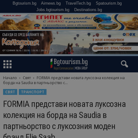
Bgtourism.bg
Airnews.bg
TravelTech.bg
Spatourism.bg
Jobs.bgtourism.bg
Destinations.bg
Начало
Свят
FORMIA представи новата луксозна колекция на
борда на Saudia в партньорство с...
СВЯТ
ТРАНСПОРТ
FORMIA представи новата луксозна
колекция на борда на Saudia в
партньорство с луксозния моден
бранд Elie Saab