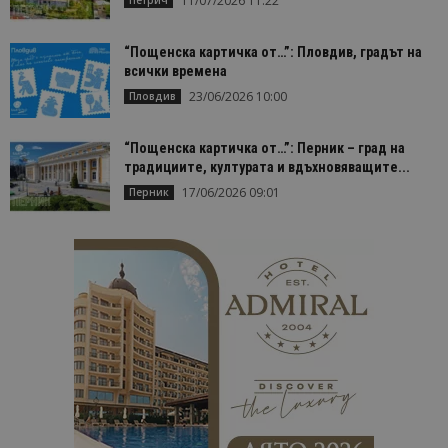
11/07/2026 11:22
използва з
изчисляван
данни за
посетители
“Пощенска картичка от…”: Пловдив, градът на
сесии и
всички времена
кампании 
отчетите з
23/06/2026 10:00
Пловдив
анализ на
сайтовете.
“Пощенска картичка от…”: Перник – град на
традициите, културата и вдъхновяващите...
17/06/2026 09:01
Перник