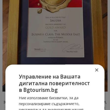
×
Управление на Вашата
дигитална поверителност
в Bgtourism.bg
Ние използваме бисквитки, за да
ЗА АКТУАЛНИ НОВИНИ И ПРОМОЦИИ НА АВИОКОМПАНИИ,
персонализираме съдържанието,
ТУРОПЕРАТОРИ И ХОТЕЛИЕРИ - ПРИСЪЕДИНЕТЕ СЕ КЪМ
рекламите и да анализираме нашия