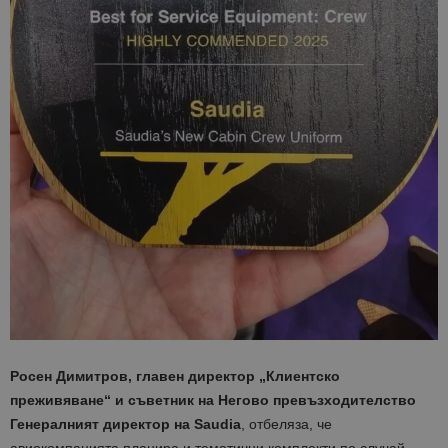
Росен Димитров, главен директор „Клиентско
преживяване“ и съветник на Негово превъзходителство
Генералният директор на Saudia
, отбеляза, че
авиокомпанията планира и тематични комплекти по случай