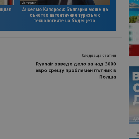
Интервю
нциал
Анселмо Капороси: България може да
съчетае автентичния туризъм с
технологиите на бъдещето
Следваща статия
Ryanair заведе дело за над 3000
евро срещу проблемен пътник в
Полша