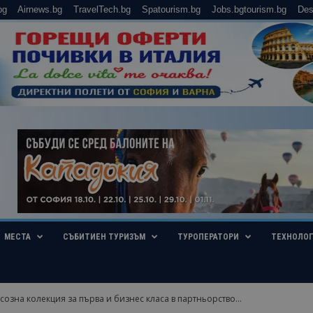
bg
Airnews.bg
TravelTech.bg
Spatourism.bg
Jobs.bgtourism.bg
Des
МЕСТА
СЪБИТИЕН ТУРИЗЪМ
ТУРОПЕРАТОРИ
ТЕХНОЛО
созна колекция за първа и бизнес класа в партньорство...