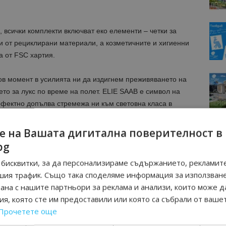
 всички комплекти включват еко елементи – четки за
ни от рециклирани материали, а козметичните и хигиенни
а от FSC хартия.
ов момент в усилията ни да издигнем преживяването на
то за лукс по време на полет. ELIE SAAB е символ на
рфектно допълва стремежа ни към световна класа в
ещо наистина изключително – пренасяме изкуството и
 приближаваме света до Саудитска Арабия.“, заяви
е на Вашата дигитална поверителност в
лиентско преживяване“ и съветник на Негово
bg
ектор на Saudia
.
бисквитки, за да персонализираме съдържанието, рекламите
шия трафик. Също така споделяме информация за използван
 начинание, което съчетава устойчивост с лукс. Тази
рана с нашите партньори за реклама и анализи, които може д
ивно партньорство между авиацията и модата.“,
я, която сте им предоставили или която са събрали от ваше
н директор на FORMIA – компанията, осъществила
Прочетете още