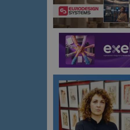
Име
Име
sc_is_visitor_uniq
is_visitor_unique
is_unique
_ga_B09EBBY8PY
_ga_WXPDN4HSCV
_ga_FK650GXHRZ
_ga