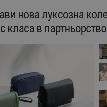
тави нова луксозна кол
с класа в партньорство