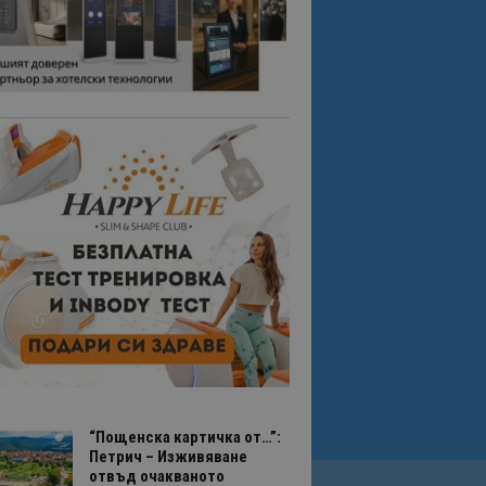
“Пощенска картичка от…”:
Петрич – Изживяване
отвъд очакваното