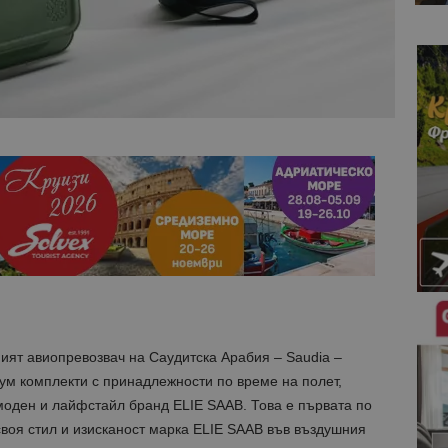
ят авиопревозвач на Саудитска Арабия – Saudia –
ум комплекти с принадлежности по време на полет,
моден и лайфстайл бранд ELIE SAAB. Това е първата по
воя стил и изисканост марка ELIE SAAB във въздушния