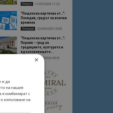
11/07/2026 11:22
Петрич
“Пощенска картичка от…”:
Пловдив, градът на всички
времена
23/06/2026 10:00
Пловдив
“Пощенска картичка от…”:
Перник – град на
традициите, културата и
вдъхновяващите...
×
17/06/2026 09:01
Перник
 и да
ето на нашия
а я комбинират с
то използване на