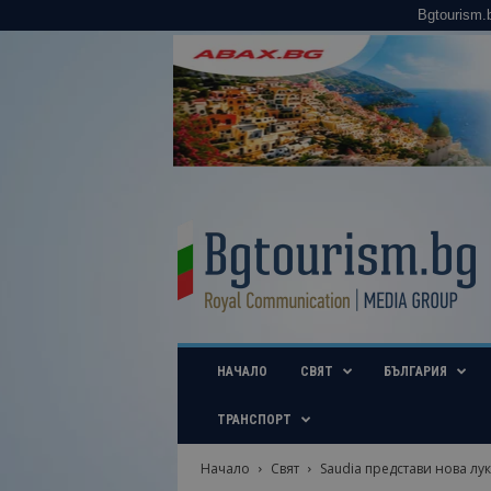
Bgtourism.
B
g
t
o
u
r
i
НАЧАЛО
СВЯТ
БЪЛГАРИЯ
s
m
.
ТРАНСПОРТ
b
g
Начало
Свят
Saudia представи нова лук
–