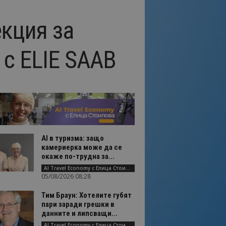
екция за
 с ELIE SAAB
AI в туризма: защо
камериерка може да се
окаже по-трудна за...
AI Travel Economy с Елица Стоилова
05/08/2026 08:28
Тим Браун: Хотелите губят
пари заради грешки в
данните и липсващи...
AI Travel Economy с Елица Стоилова