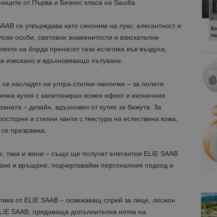
ниците от Първа и Бизнес класа на Saudia.
SAAB се утвърждава като синоним на лукс, елегантност и
лски особи, световни знаменитости и взискателни
екти на борда пренасят тази естетика във въздуха,
ки изискано и вдъхновяващо пътуване.
 се насладят на ултра-стилни чантички – за полети
тична кутия с капитониран кожен ефект и иконичния
раната – дизайн, вдъхновен от кутия за бижута. За
осторни и стилни чанти с текстура на естествена кожа,
 се презрамка.
е, така и жени – също ще получат елегантни ELIE SAAB
ване и връщане, подчертавайки персоналния подход и
тика от ELIE SAAB – освежаващ спрей за лице, лосион
 ELIE SAAB, придаваща допълнителна нотка на