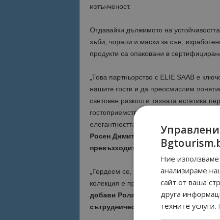
изтънченост.
Отдавайки дължимото на устойчивостта,
зъби, чорапи и маски за сън, изработе
продукти са опаковани в сертифициран
„Това партньорство с ELIE SAAB е ключ
нашите гости и да преосмислим понятие
световен разкош и тяхната естетика пе
гостоприемството. Заедно създаваме н
елегантността на ELIE SAAB по света и
Управлени
Росен Димитров, главен директор „К
Bgtourism.
превъзходителство Генералният дир
Ние използваме 
анализираме на
„Гордеем се, че сме част от това стилно
сайт от ваша ст
колекция е прекрасен пример за иноват
друга информаци
добави Роланд Громан, изпълнителе
техните услуги.
сътрудничеството.