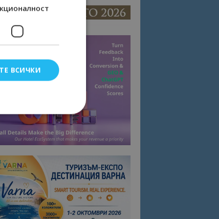
кционалност
ТЕ ВСИЧКИ
елско влизане и
тки.
омните съгласието
квитки на сайта.