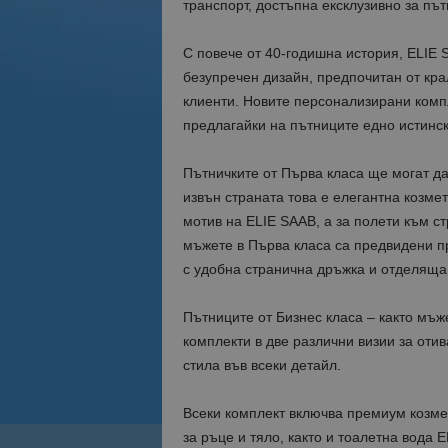
транспорт, достъпна ексклузивно за път
С повече от 40-годишна история, ELIE 
безупречен дизайн, предпочитан от кра
клиенти. Новите персонализирани компл
предлагайки на пътниците едно истинс
Пътничките от Първа класа ще могат да
извън страната това е елегантна козме
мотив на ELIE SAAB, а за полети към ст
мъжете в Първа класа са предвидени пр
с удобна странична дръжка и отделяща
Пътниците от Бизнес класа – както мъж
комплекти в две различни визии за оти
стила във всеки детайл.
Всеки комплект включва премиум козме
за ръце и тяло, както и тоалетна вода