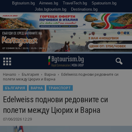
Bgtourism.bg
Airnews.bg
TravelTech.bg
Spatourism.bg
Jobs.bgtourism.bg
Destinations.bg
Начало
България
Варна
Edelweiss поднови редовните си
полети между Цюрих и Варна
БЪЛГАРИЯ
ВАРНА
ТРАНСПОРТ
Edelweiss поднови редовните си
полети между Цюрих и Варна
07/06/2026 12:29