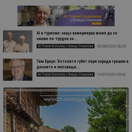
AI в туризма: защо камериерка може да се
окаже по-трудна за...
05/08/2026 08:28
AI Travel Economy с Елица Стоилова
Тим Браун: Хотелите губят пари заради грешки в
данните и липсващи...
13/07/2026 09:02
AI Travel Economy с Елица Стоилова