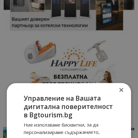
×
Управление на Вашата
дигитална поверителност
в Bgtourism.bg
Ние използваме бисквитки, за да
“Пощенска картичка от…”: Петрич – Изживяване
персонализираме съдържанието,
отвъд очакваното