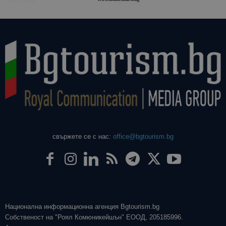
свържете се с нас:
office@bgtourism.bg
Национална информационна агенция Bgtourism.bg
Собственост на "Роял Комюникейшън" ЕООД, 205185996.