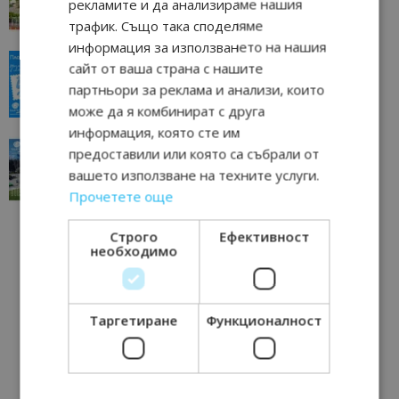
рекламите и да анализираме нашия
11/07/2026 11:22
Петрич
трафик. Също така споделяме
информация за използването на нашия
“Пощенска картичка от…”: Пловдив, градът на
сайт от ваша страна с нашите
всички времена
партньори за реклама и анализи, които
23/06/2026 10:00
Пловдив
може да я комбинират с друга
информация, която сте им
“Пощенска картичка от…”: Перник – град на
предоставили или която са събрали от
традициите, културата и вдъхновяващите...
вашето използване на техните услуги.
17/06/2026 09:01
Перник
Прочетете още
Строго
Ефективност
необходимо
Таргетиране
Функционалност