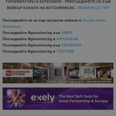
ТУРОПЕРАТОРИ И ХОТЕЛИЕРИ - ПРИСЪЕДИНЕТЕ СЕ КЪМ
ВАЙБЪР КАНАЛА НА BGTOURISM.BG -
ВКЛЮЧИ СЕ ТУК
!
Последвайте ни за още актуални новини
в
Google News
Showcase
Последвайте
Bgtourism.bg във
VIBER
Последвайте
Bgtourism.bg в
INSTAGRAM
Последвайте
Bgtourism.bg във
FACEBOOK
Последвайте
Bgtourism.bg в
YOUTUBE