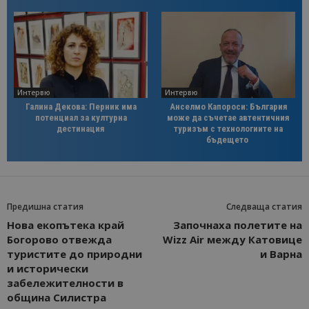
Интервю
Интервю
Галина Декова: Перник има
Анселмо Капороси: България
потенциал за културна
може да съчетае автентичния
дестинация
туризъм с технологиите на
бъдещето
Предишна статия
Следваща статия
Нова екопътека край
Започнаха полетите на
Богорово отвежда
Wizz Air между Катовице
туристите до природни
и Варна
и исторически
забележителности в
община Силистра