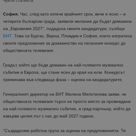
Чуйте статията:
София.
Час, след като изтече крайният срок, вече е ясно – и
четирите български града, заявили желание да бъдат домакини
на „Евровизия 2027“, подадоха своите кандидатури, съобщи
БНТ
. Това са Бургас, Варна, Пловдив и София, които изпратиха
своите предложения за домакинство на песенния конкурс до
обществената телевизия.
Градът, който ще бъде домакин на най-голямото музикално
събитие в Европа, ще стане ясен до края на юли. Конкурсът
преминава във следваща фаза – оценка на кандидатурите.
Генералният директор на БНТ Милена Милотинова заяви, че
обществената телевизия търси не просто място за провеждане
на най-голямото музикално събитие, а град-партньор, който да
извърви целия път с нас до май 2027 година.
“Създадохме работна група за оценка на предложенията. Тя