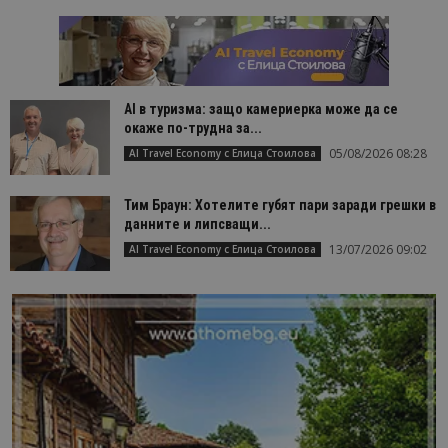
AI в туризма: защо камериерка може да се
окаже по-трудна за...
05/08/2026 08:28
AI Travel Economy с Елица Стоилова
Тим Браун: Хотелите губят пари заради грешки в
данните и липсващи...
13/07/2026 09:02
AI Travel Economy с Елица Стоилова