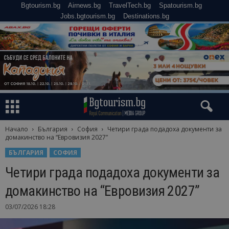
Bgtourism.bg
Airnews.bg
TravelTech.bg
Spatourism.bg
Jobs.bgtourism.bg
Destinations.bg
Начало
България
София
Четири града подадоха документи за
домакинство на “Евровизия 2027”
БЪЛГАРИЯ
СОФИЯ
Четири града подадоха документи за
домакинство на “Евровизия 2027”
03/07/2026 18:28