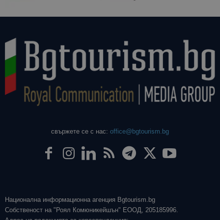
свържете се с нас:
office@bgtourism.bg
Национална информационна агенция Bgtourism.bg
Собственост на "Роял Комюникейшън" ЕООД, 205185996.