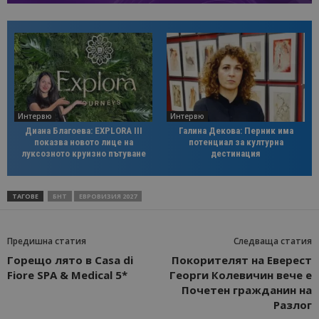
Интервю
Интервю
Диана Благоева: EXPLORA III
Галина Декова: Перник има
показва новото лице на
потенциал за културна
луксозното круизно пътуване
дестинация
ТАГОВЕ
БНТ
ЕВРОВИЗИЯ 2027
Предишна статия
Следваща статия
Горещо лято в Casa di
Покорителят на Еверест
Fiore SPA & Medical 5*
Георги Колевичин вече е
Почетен гражданин на
Разлог