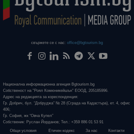
свържете се с нас:
office@bgtourism.bg
Национална информационна агенция Bgtourism.bg
Собственост на "Роял Комюникейшън" ЕООД, 205185996.
Адрес на редакцията за кореспонденция:
Гр. Добрич, бул. “Добруджа” № 28 (Сграда на Кадастъра), ет. 4, офис
406;
Гр. София, жк “Овча Купел”
Собственик: Руслан Йорданов; Тел.: +359 886 01 53 91
Общи условия
Етичен кодекс
За нас
Контакти