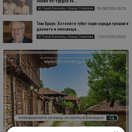
окаже по-трудна за...
05/08/2026 08:28
AI Travel Economy с Елица Стоилова
Тим Браун: Хотелите губят пари заради грешки в
данните и липсващи...
13/07/2026 09:02
AI Travel Economy с Елица Стоилова