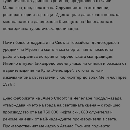
туристическата
дейност
в
региона
,
представена
от
Съби
Маданков
,
председател
на
Сдружението
на
хотелиери
,
ресторантьори
и
търговци
.
Идеята
цели
да
съхрани
ценната
местна
памет
и
да
вдъхнови
бъдещето
на
Чепеларе
като
целогодишна
туристическа
дестинация
.
Почит
беше
отдадена
и
на
Светла
Терзийска
,
дългогодишен
уредник
на
Музея
на
ските
и
ски
спорта
,
чиято
посветена
работа
съхранява
историята
на
родопската
ски
традиция
.
Именно
в
музея
бяха
представени
уникални
снимки
и
разкази
от
първите
издания
на
Купа
„
Чепеларе
“,
включително
и
изкачването
на
състезатели
с
хеликоптер
до
връх
Мечи
чал
през
1976 г.
Днес
фабриката
на
„
Амер
Спортс
“
в
Чепеларе
продължава
да
утвърждава
името
на
града
на
световната
сцена
– с
годишно
производство
от
над
750 000
чифта
ски
, 680
служители
и
реноме
на
един
от
най-надеждните
производители
в
света
.
Производственият
мениджър
Атанас
Русинов
подчерта
: