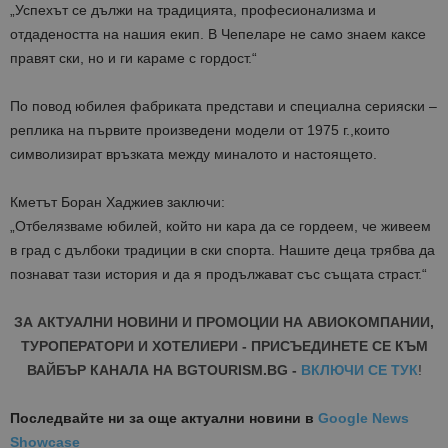
„
Успехът
се
дължи
на
традицията
,
професионализма
и
отдадеността
на
нашия
екип
. В
Чепеларе
не
само
знаем
как
се
правят
ски
,
но
и
ги
караме
с
гордост
.“
По
повод
юбилея
фабриката
представи
и
специална
серия
ски
–
реплика
на
първите
произведени
модели
от
1975
г.
,
които
символизират
връзката
между
миналото
и
настоящето
.
Кметът
Боран
Хаджиев
заключи
:
„
Отбелязваме
юбилей
,
който
ни
кара
да
се
гордеем
,
че
живеем
в
град
с
дълбоки
традиции
в
ски
спорта
.
Нашите
деца
трябва
да
познават
тази
история
и
да
я
продължават
със
същата
страст
.“
ЗА АКТУАЛНИ НОВИНИ И ПРОМОЦИИ НА АВИОКОМПАНИИ,
ТУРОПЕРАТОРИ И ХОТЕЛИЕРИ - ПРИСЪЕДИНЕТЕ СЕ КЪМ
ВАЙБЪР КАНАЛА НА BGTOURISM.BG -
ВКЛЮЧИ СЕ ТУК
!
Последвайте ни за още актуални новини
в
Google News
Showcase