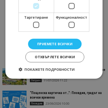
Таргетиране
Функционалност
ПРИЕМЕТЕ ВСИЧКИ
ОТХВЪРЛЕТЕ ВСИЧКИ
ПОКАЖЕТЕ ПОДРОБНОСТИ
“Пощенска картичка от…”: Петрич – Изживяване
отвъд очакваното
11/07/2026 11:22
Петрич
Строго необходимо
Ефективност
“Пощенска картичка от…”: Пловдив, градът на
Таргетиране
Функционалност
всички времена
23/06/2026 10:00
Пловдив
Строго необходимите бисквитки позволяват