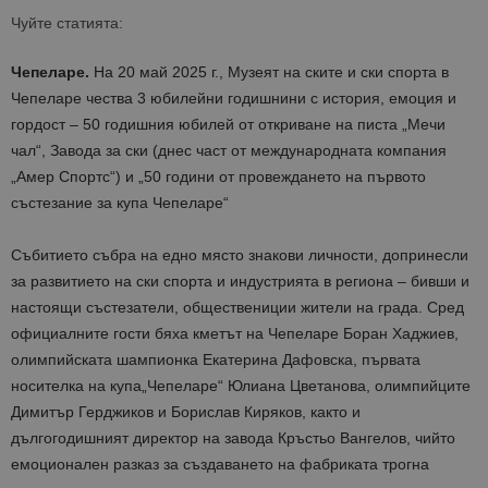
Чуйте статията:
Чепеларе.
На 20 май 2025 г.
,
Музеят
на
ските
и
ски
спорта
в
Чепеларе чества 3 ю
билейни годишнини
с
история
,
емоция
и
гордос
т
–
50
годишния
юбилей
от
откриване
на
писта
„
Мечи
чал
“,
Завода
за
ски
(
днес
част
от международната
компания
„
Амер
Спортс
“
)
и
„50 години от
провеждането
на
първото
състезание
за
купа
Чепеларе
“
Събитието
събра
на
едно
място
знакови
личности
,
допринесли
за
развитието
на
ски
спорта
и
индустрията
в
региона
–
бивши
и
настоящи
състезатели
,
общественици
и
жители
на
града
.
Сред
официалните
гости
бяха
кметът
на
Чепеларе
Боран
Хаджиев
,
олимпийската
шампионка
Екатерина
Дафовска
,
първата
носителка
на
купа
„
Чепеларе
“
Юлиана
Цветанова
,
олимпийците
Димитър
Герджиков
и
Борислав
Киряков
,
както
и
дългогодишният
директор
на
завода
Кръстьо
Вангелов
,
чийто
емоционален
разказ
за
създаването
на
фабриката
трогна