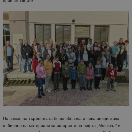
присъстващите
.
По
време
на
тържествата
беше
обявена
и
нова
инициатива
–
събиране
на
материали
за
историята
на
лифта
„
Мечи
чал
“ и