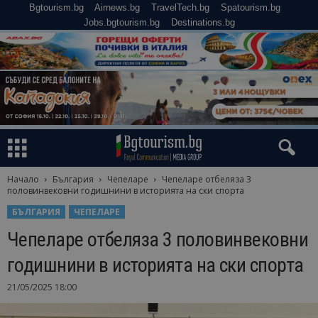
Bgtourism.bg
Airnews.bg
TravelTech.bg
Spatourism.bg
Jobs.bgtourism.bg
Destinations.bg
Начало
България
Чепеларе
Чепеларе отбеляза 3
половинвековни годишнини в историята на ски спорта
БЪЛГАРИЯ
ЧЕПЕЛАРЕ
Чепеларе отбеляза 3 половинвековни
годишнини в историята на ски спорта
21/05/2025 18:00