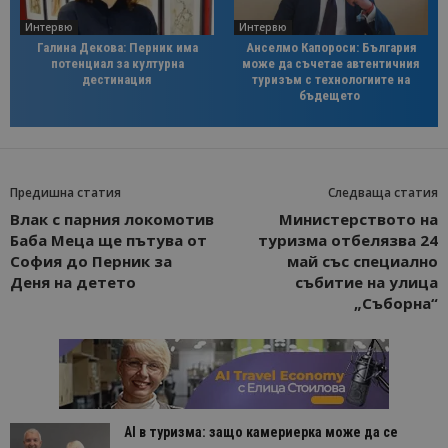
Интервю
Интервю
Галина Декова: Перник има
Анселмо Капороси: България
потенциал за културна
може да съчетае автентичния
дестинация
туризъм с технологиите на
бъдещето
Предишна статия
Следваща статия
Влак с парния локомотив
Министерството на
Баба Меца ще пътува от
туризма отбелязва 24
София до Перник за
май със специално
Деня на детето
събитие на улица
„Съборна“
AI в туризма: защо камериерка може да се