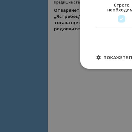
Предишна статия
Строго
необходи
Отварянето на ски център
„Ястребец“ е отложено за събот
тогава ще влязат в сила и
редовните цени на лифт картит
ПОКАЖЕТЕ 
Строго необходимит
управление на акау
Име
cookie_notice_acc