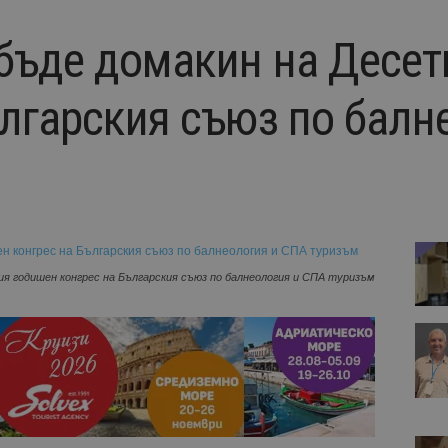
бъде домакин на Десет
ългарския съюз по балн
я годишен конгрес на Българския съюз по балнеология и СПА туризъм