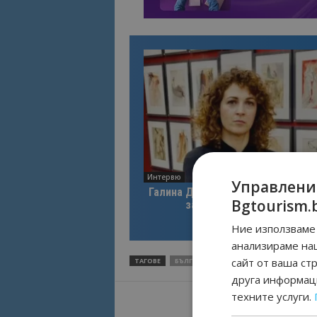
Интервю
Управлени
Галина Декова: Перник има поте
Bgtourism.
за културна дестинация
Ние използваме 
анализираме на
сайт от ваша ст
ТАГОВЕ
БЪЛГАРСКИ СЪЮЗ ПО БАЛНЕОЛОГИЯ И С
друга информаци
техните услуги.