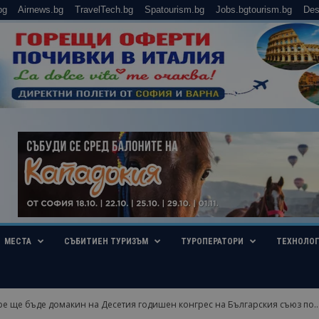
bg
Airnews.bg
TravelTech.bg
Spatourism.bg
Jobs.bgtourism.bg
Des
МЕСТА
СЪБИТИЕН ТУРИЗЪМ
ТУРОПЕРАТОРИ
ТЕХНОЛО
е ще бъде домакин на Десетия годишен конгрес на Българския съюз по..