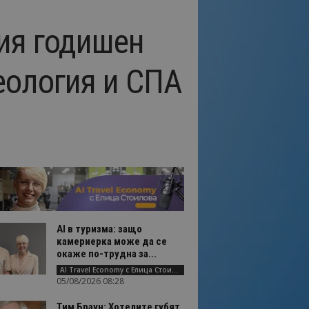
ия годишен
еология и СПА
AI в туризма: защо
камериерка може да се
окаже по-трудна за...
AI Travel Economy с Елица Стоилова
05/08/2026 08:28
Тим Браун: Хотелите губят