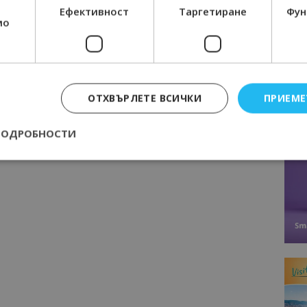
Следваща статия
Ефективност
Таргетиране
Фун
мо
Слави Панайотов ще представи във
а,
Варна книгата си „50 невероятни
места в България“
е
ОТХВЪРЛЕТЕ ВСИЧКИ
ПРИЕМЕ
ПОДРОБНОСТИ
Строго необходимо
Ефективност
Таргетиране
Функционалност
е бисквитки позволяват основната функционалност на уебсайта, като потребит
нта. Уебсайтът не може да се използва правилно без строго необходими бискви
Доставчик
/
Валиден
Описание
Домейн
до
epted
lisandraramos.com
7 дни
Тази бисквитка се използва, за да зап
bgtourism.bg
на потребителя за използването на бис