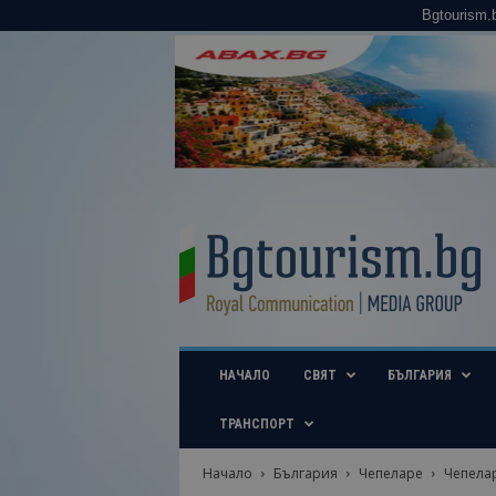
Bgtourism.
B
g
t
o
u
r
i
НАЧАЛО
СВЯТ
БЪЛГАРИЯ
s
m
.
ТРАНСПОРТ
b
g
Начало
България
Чепеларе
Чепелар
–