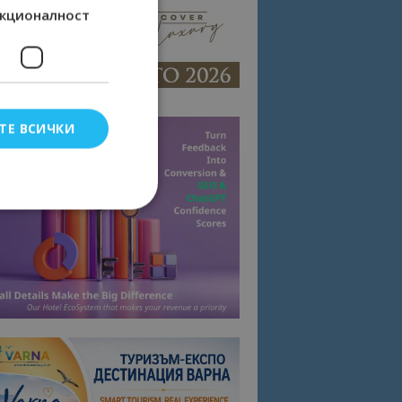
кционалност
ТЕ ВСИЧКИ
елско влизане и
тки.
омните съгласието
квитки на сайта.