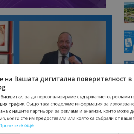
Интервю
е на Вашата дигитална поверителност в
нциал
Анселмо Капороси: България може да
bg
съчетае автентичния туризъм с
технологиите на бъдещето
бисквитки, за да персонализираме съдържанието, рекламите
шия трафик. Също така споделяме информация за използван
рана с нашите партньори за реклама и анализи, които може д
ПА ТУРИЗЪМ
ЧЕПЕЛАРЕ
я, която сте им предоставили или която са събрали от ваше
Прочетете още