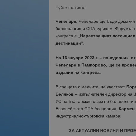
Чуйте статията:
Чепеларе.
Чепеларе ще бъде домакин н
балнеология и СПА туризъм. Форумът ще
конгреса е
„Нарастващият потенциал 
дестинации”
.
На 16 януари 2023 г. – понеделник, о
Чепеларе в Пампорово, ще се прове
издание на конгреса.
В срещата с медиите ще участват:
Бор
Беляков
– изпълнителен директор на 
УС на Българския съюз по балнеология
Европейската СПА Асоциация,
Кармен
индустриално-търговска камара.
ЗА АКТУАЛНИ НОВИНИ И ПРО