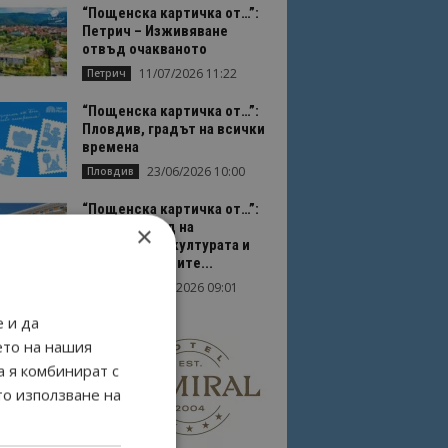
“Пощенска картичка от…”:
Петрич – Изживяване
отвъд очакваното
11/07/2026 11:22
Петрич
“Пощенска картичка от…”:
Пловдив, градът на всички
времена
23/06/2026 10:00
Пловдив
“Пощенска картичка от…”:
Перник – град на
×
традициите, културата и
вдъхновяващите...
17/06/2026 09:01
Перник
 и да
ето на нашия
а я комбинират с
то използване на