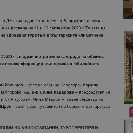
а Десетия годишен конгрес на Българския съюз по
 се проведе на 11 и 12 септември 2023 г. Темата на
на здравния туризъм в българските климатични
т 15:00 ч., в административната сграда на община
де пресконференция във връзка с юбилейното
ан Хаджиев
– кмет на община Чепеларе,
Мариян
„Пампорово” АД,
д-р Сийка Кацарова
– председател на
 и СПА туризъм,
Чила Мезоси
– главен секретар на
 Щрук
– зам.-главен управител на Германо-Българската
МОЦИИ НА АВИОКОМПАНИИ, ТУРОПЕРАТОРИ И