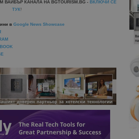
М ВАЙБЪР КАНАЛА НА BGTOURISM.BG -
ВКЛЮЧИ СЕ
ТУК
!
вини
в
Google News Showcase
R
RAM
EBOOK
BE