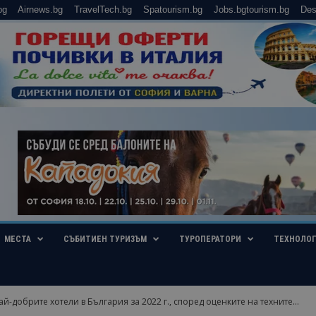
bg
Airnews.bg
TravelTech.bg
Spatourism.bg
Jobs.bgtourism.bg
Des
МЕСТА
СЪБИТИЕН ТУРИЗЪМ
ТУРОПЕРАТОРИ
ТЕХНОЛО
й-добрите хотели в България за 2022 г., според оценките на техните...