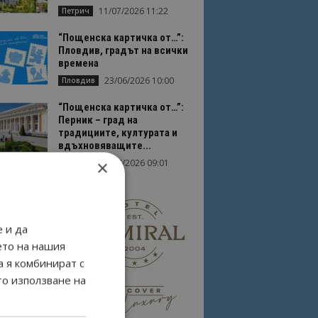
11/07/2026 11:22
Петрич
“Пощенска картичка от…”:
Пловдив, градът на всички
времена
23/06/2026 10:00
Пловдив
“Пощенска картичка от…”:
Перник – град на
традициите, културата и
вдъхновяващите...
×
17/06/2026 09:01
Перник
 и да
ето на нашия
а я комбинират с
то използване на