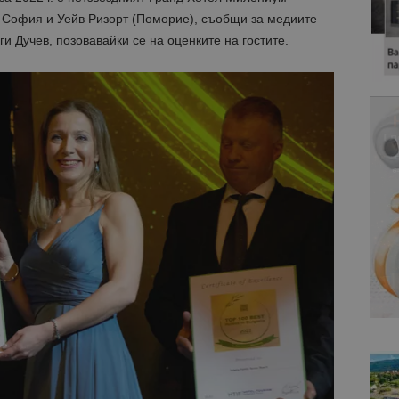
 София и Уейв Ризорт (Поморие), съобщи за медиите
и Дучев, позовавайки се на оценките на гостите.