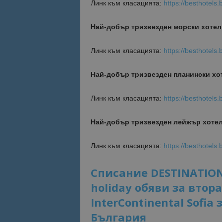
Линк към класацията:
https://besthotels.
Най-добър тризвезден морски хотел
Линк към класацията:
https://besthotels
Най-добър тризвезден планински хо
Линк към класацията:
https://besthotels
Най-добър тризвезден лейжър хоте
Линк към класацията:
https://besthotels.
Списание DESTINATIONS
holiday обяви за втор
InterContinental Sofia
България