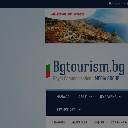
Bgtourism.
B
g
t
o
u
r
i
НАЧАЛО
СВЯТ
БЪЛГАРИЯ
s
m
.
ТРАНСПОРТ
b
g
Начало
България
София
Обявиха на
–