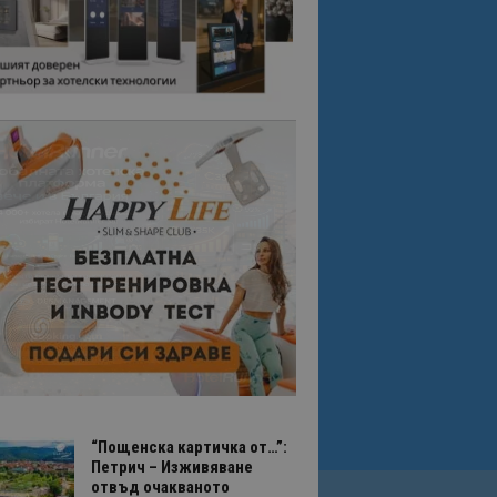
“Пощенска картичка от…”:
Петрич – Изживяване
отвъд очакваното