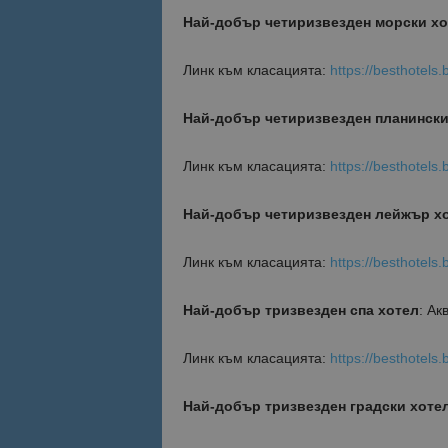
Най-добър четиризвезден морски хо
Име
Име
Линк към класацията:
https://besthotels.
sc_is_visitor_uniq
is_visitor_unique
Най-добър четиризвезден планински
is_unique
Линк към класацията:
https://besthotels
Най-добър четиризвезден лейжър х
_ga_B09EBBY8PY
Линк към класацията:
https://besthotels.
_ga_WXPDN4HSCV
_ga_FK650GXHRZ
Най-добър тризвезден спа хотел
: Ак
_ga
Линк към класацията:
https://besthotels.
Най-добър тризвезден градски хоте