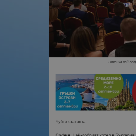
Обявиха най-добр
Чуйте статията:
София.
Най-добрият хотел в България 