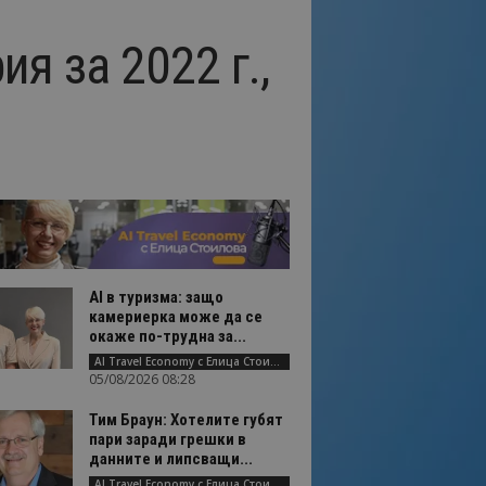
я за 2022 г.,
AI в туризма: защо
камериерка може да се
окаже по-трудна за...
AI Travel Economy с Елица Стоилова
05/08/2026 08:28
Тим Браун: Хотелите губят
пари заради грешки в
данните и липсващи...
AI Travel Economy с Елица Стоилова