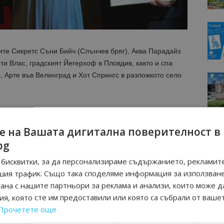
ите Сикретс Съни Бийч (Слънчев бряг), Аква Парадайз
ти Влас, градският Йегерхоф в Пловдив, както и спа
, Арте във Велинград и Хот Спрингс в разложкото село
ледана тук:
https://besthotels.bg/ranking
е на Вашата дигитална поверителност в
P 100 Best Hotels in Bulgaria, чрез индекса
bg
те хотели в България, според вида и категорията им:
бисквитки, за да персонализираме съдържанието, рекламите
са Ди Фиоре Спа § Медикъл (Кранево)
шия трафик. Също така споделяме информация за използван
рана с нашите партньори за реклама и анализи, които може д
bg/top-10-best-five-star-spa-hotels
я, която сте им предоставили или която са събрали от ваше
Прочетете още
л
: Гранд Хотел Милениум София