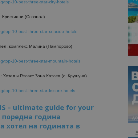
bg/top-10-best-three-star-city-hotels
: Кристиани (Созопол)
.bg/top-10-best-three-star-seaside-hotels
тел
: комплекс Малина (Пампорово)
.bg/top-10-best-three-star-mountain-hotels
л
: Хотел и Релакс Зона Катлея (с. Крушуна)
bg/top-10-best-three-star-leisure-hotels
 – ultimate guide for your
а поредна година
 за хотел на годината в