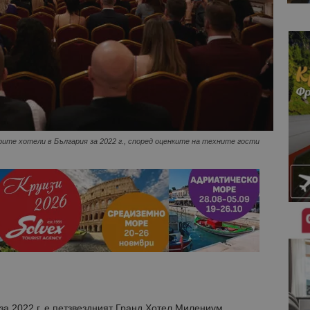
ите хотели в България за 2022 г., според оценките на техните гости
за 2022 г. е петзвездният Гранд Хотел Милениум