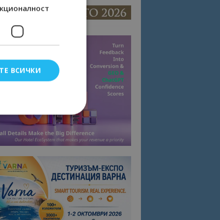
кционалност
ТЕ ВСИЧКИ
елско влизане и
тки.
омните съгласието
квитки на сайта.