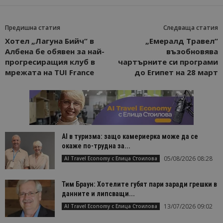
Предишна статия
Следваща статия
Хотел „Лагуна Бийч“ в
„Емералд Травел“
Албена бе обявен за най-
възобновява
прогресиращия клуб в
чартърните си програми
мрежата на TUI France
до Египет на 28 март
AI в туризма: защо камериерка може да се
окаже по-трудна за...
05/08/2026 08:28
AI Travel Economy с Елица Стоилова
Тим Браун: Хотелите губят пари заради грешки в
данните и липсващи...
13/07/2026 09:02
AI Travel Economy с Елица Стоилова