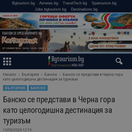
Bgtourism.bg
Airnews.bg
TravelTech.bg
Spatourism.bg
Jobs.bgtourism.bg
Destinations.bg
Начало
България
Банско
Банско се представи в Черна гора
като целогодишна дестинация за туризъм
БЪЛГАРИЯ
БАНСКО
Банско се представи в Черна гора
като целогодишна дестинация за
туризъм
10/03/2026 12:15