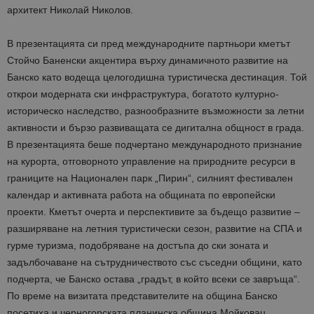
архитект Николай Николов.
В презентацията си пред международните партньори кметът
Стойчо Баненски акцентира върху динамичното развитие на
Банско като водеща целогодишна туристическа дестинация. Той
открои модерната ски инфраструктура, богатото културно-
историческо наследство, разнообразните възможности за летни
активности и бързо развиващата се дигитална общност в града.
В презентацията беше подчертано международното признание
на курорта, отговорното управление на природните ресурси в
границите на Национален парк „Пирин“, силният фестивален
календар и активната работа на общината по европейски
проекти. Кметът очерта и перспективите за бъдещо развитие –
разширяване на летния туристически сезон, развитие на СПА и
гурме туризма, подобряване на достъпа до ски зоната и
задълбочаване на сътрудничеството със съседни общини, като
подчерта, че Банско остава „градът, в който всеки се завръща“.
По време на визитата представителите на община Банско
посетиха и черногорската планинска община Мойковац.