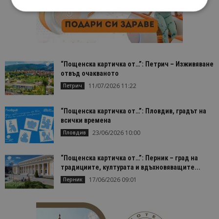
Строго необходимо
Ефективност
Таргетиране
Функционалност
Строго необходимите бисквитки позволяват
“Пощенска картичка от…”: Петрич – Изживяване
основната функционалност на уебсайта, като
отвъд очакваното
потребителско влизане и управление на
11/07/2026 11:22
Петрич
акаунта. Уебсайтът не може да се използва
правилно без строго необходими бисквитки.
Доставчик
/
Валиден
“Пощенска картичка от…”: Пловдив, градът на
Име
Оп
Домейн
до
всички времена
cookie_notice_accepted
lisandraramos.com
7 дни
Таз
23/06/2026 10:00
Пловдив
bgtourism.bg
бис
изп
да 
“Пощенска картичка от…”: Перник – град на
съг
на
традициите, културата и вдъхновяващите...
пот
за
17/06/2026 09:01
Перник
изп
на 
на 