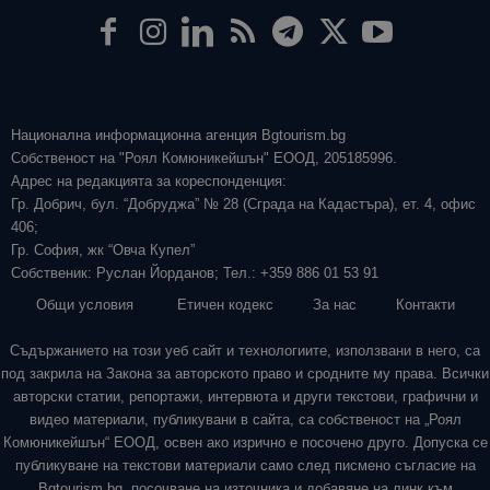
Национална информационна агенция Bgtourism.bg
Собственост на "Роял Комюникейшън" ЕООД, 205185996.
Адрес на редакцията за кореспонденция:
Гр. Добрич, бул. “Добруджа” № 28 (Сграда на Кадастъра), ет. 4, офис
406;
Гр. София, жк “Овча Купел”
Собственик: Руслан Йорданов; Тел.: +359 886 01 53 91
Общи условия
Етичен кодекс
За нас
Контакти
Съдържанието на този уеб сайт и технологиите, използвани в него, са
под закрила на Закона за авторското право и сродните му права. Всички
авторски статии, репортажи, интервюта и други текстови, графични и
видео материали, публикувани в сайта, са собственост на „Роял
Комюникейшън“ ЕООД, освен ако изрично е посочено друго. Допуска се
публикуване на текстови материали само след писмено съгласие на
Bgtourism.bg, посочване на източника и добавяне на линк към