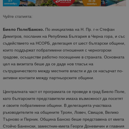
Чуйте статията:
Биело Поле/Банско.
По инициатива на Н. Пр. г-н Стефан
Димитров, посланик на Република България в Черна гора, и със
съдействието на НСОРБ, делегация от шест български общини,
които поддържат побратимени отношения с черногорски
градове, осъществи работно посещение в страната. Основната
цел на визитата беше да се даде нов тласък на
сътрудничеството между местните власти и да се насърчат по-
активни контакти между партньорските общини.
Централната част от програмата се проведе в град Биело Поле,
като българските представители имаха възможност да посетят
и своите побратимени общини. В делегацията участваха
ръководителите на общините Троян, Ловеч, Свищов, Велико
Търново и Перник. Община Банско беше представена от кмета
Стойчо Баненски, заместник-кмета Георги Доневичин и главния