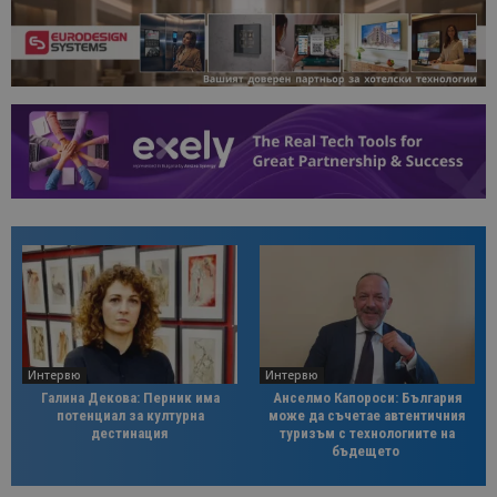
Интервю
Интервю
Галина Декова: Перник има
Анселмо Капороси: България
потенциал за културна
може да съчетае автентичния
дестинация
туризъм с технологиите на
бъдещето