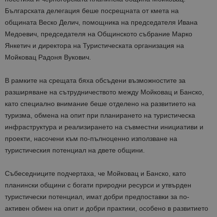
Българската делегация беше посрещната от кмета на
общината Веско Делич, помощника на председателя Ивана
Медоевич, председателя на Общинското събрание Марко
Янкетич и директора на Туристическата организация на
Мойковац Радоня Вукович.
В рамките на срещата бяха обсъдени възможностите за
разширяване на сътрудничеството между Мойковац и Банско,
като специално внимание беше отделено на развитието на
туризма, обмена на опит при планирането на туристическа
инфраструктура и реализирането на съвместни инициативи и
проекти, насочени към по-пълноценно използване на
туристическия потенциал на двете общини.
Събеседниците подчертаха, че Мойковац и Банско, като
планински общини с богати природни ресурси и утвърден
туристически потенциал, имат добри предпоставки за по-
активен обмен на опит и добри практики, особено в развитието