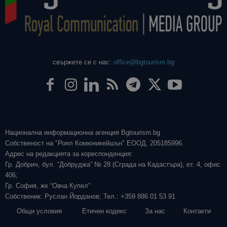
свържете се с нас:
office@bgtourism.bg
Национална информационна агенция Bgtourism.bg
Собственост на "Роял Комюникейшън" ЕООД, 205185996.
Адрес на редакцията за кореспонденция:
Гр. Добрич, бул. “Добруджа” № 28 (Сграда на Кадастъра), ет. 4, офис
406;
Гр. София, жк “Овча Купел”
Собственик: Руслан Йорданов; Тел.: +359 886 01 53 91
Общи условия
Етичен кодекс
За нас
Контакти