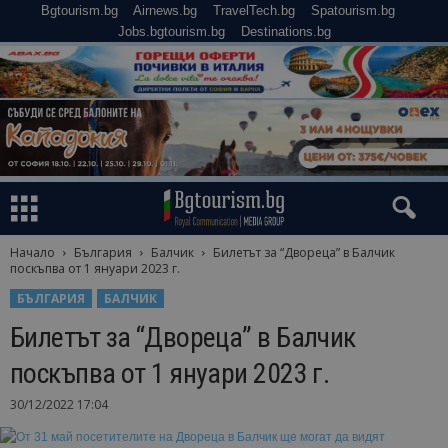
Bgtourism.bg
Airnews.bg
TravelTech.bg
Spatourism.bg
Jobs.bgtourism.bg
Destinations.bg
Начало
България
Балчик
Билетът за “Двореца” в Балчик
поскъпва от 1 януари 2023 г.
БЪЛГАРИЯ
БАЛЧИК
Билетът за “Двореца” в Балчик
поскъпва от 1 януари 2023 г.
30/12/2022 17:04