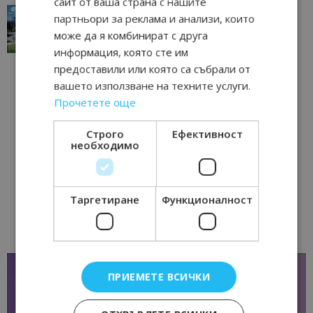
сайт от ваша страна с нашите
“Пощенска картичка от…”: Перник – град на
партньори за реклама и анализи, които
традициите, културата и вдъхновяващите...
може да я комбинират с друга
17/06/2026 09:01
Перник
информация, която сте им
предоставили или която са събрали от
вашето използване на техните услуги.
Прочетете още
Строго
Ефективност
необходимо
Таргетиране
Функционалност
ПРИЕМЕТЕ ВСИЧКИ