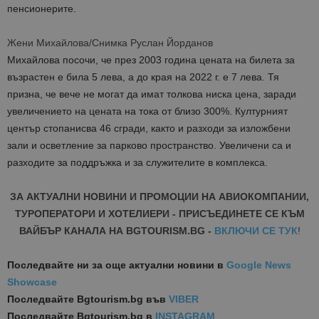
пенсионерите.
Жени Михайлова/Снимка Руслан Йорданов
Михайлова посочи, че през 2003 година цената на билета за
възрастен е била 5 лева, а до края на 2022 г. е 7 лева. Тя
призна, че вече не могат да имат толкова ниска цена, заради
увеличението на цената на тока от близо 300%. Културният
център стопанисва 46 сгради, както и разходи за изложбени
зали и осветление за парково пространство. Увеличени са и
разходите за поддръжка и за служителите в комплекса.
ЗА АКТУАЛНИ НОВИНИ И ПРОМОЦИИ НА АВИОКОМПАНИИ,
ТУРОПЕРАТОРИ И ХОТЕЛИЕРИ - ПРИСЪЕДИНЕТЕ СЕ КЪМ
ВАЙБЪР КАНАЛА НА BGTOURISM.BG -
ВКЛЮЧИ СЕ ТУК
!
Последвайте ни за още актуални новини
в
Google News
Showcase
Последвайте
Bgtourism.bg във
VIBER
Последвайте
Bgtourism.bg в
INSTAGRAM