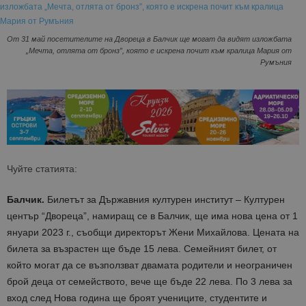
От 31 май посетителите на Двореца в Балчик ще могат да видят изложбата
„Мечта, отлята от бронз”, която е искрена почит към кралица Мария от
Румъния
Чуйте статията:
Балчик.
Билетът за Държавния културен институт – Културен
център “Двореца”, намиращ се в Балчик, ще има нова цена от 1
януари 2023 г., съобщи директорът Жени Михайлова. Цената на
билета за възрастен ще бъде 15 лева. Семейният билет, от
който могат да се възползват двамата родители и неограничен
брой деца от семейството, вече ще бъде 22 лева. По 3 лева за
вход след Нова година ще броят учениците, студентите и