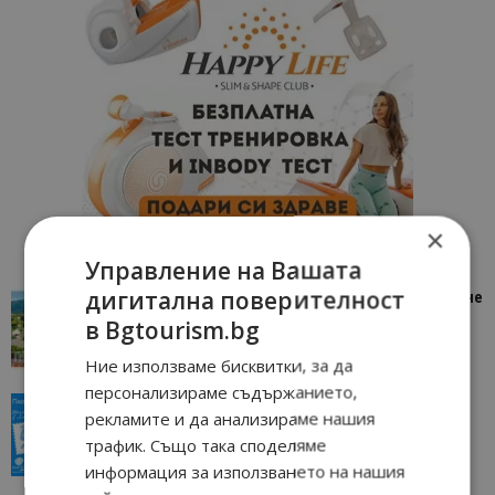
×
Управление на Вашата
дигитална поверителност
“Пощенска картичка от…”: Петрич – Изживяване
отвъд очакваното
в Bgtourism.bg
11/07/2026 11:22
Петрич
Ние използваме бисквитки, за да
персонализираме съдържанието,
“Пощенска картичка от…”: Пловдив, градът на
рекламите и да анализираме нашия
всички времена
трафик. Също така споделяме
23/06/2026 10:00
Пловдив
информация за използването на нашия