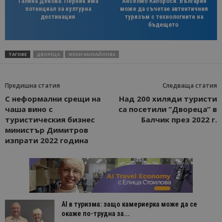
Галина Декова: Перник има
Анселмо Капороси: България
потенциал за културна
може да съчетае автентичния
дестинация
туризъм с технологиите на
бъдещето
ТАГОВЕ
ДВОРЕЦА
ЖЕНИ МИХАЙЛОВА
Предишна статия
Следваща статия
С неформални срещи на
Над 200 хиляди туристи
чаша вино с
са посетили “Двореца” в
туристическия бизнес
Балчик през 2022 г.
министър Димитров
изпрати 2022 година
AI в туризма: защо камериерка може да се
окаже по-трудна за...