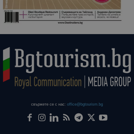
свържете се с нас:
office@bgtourism.bg