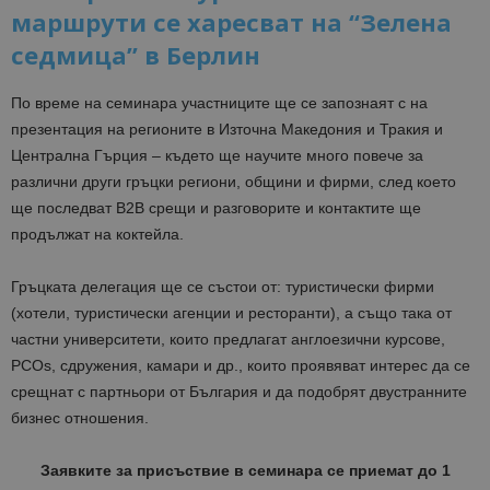
маршрути се харесват на “Зелена
седмица” в Берлин
По време на семинара участниците ще се запознаят с на
презентация на регионите в Източна Македония и Тракия
и
Централна Гърция – където ще научите много повече за
различни други гръцки региони,
общини и фирми, след което
ще последват B2B срещи и разговорите и контактите ще
продължат на коктейла.
Гръцката делегация ще се състои от: туристически фирми
(хотели, туристически агенции и ресторанти), а също така от
частни университети, които предлагат англоезични курсове,
PCOs, сдружения, камари и др., които проявяват интерес да се
срещнат с партньори от България и да подобрят двустранните
бизнес отношения.
Заявките за присъствие в семинара се приемат
до 1