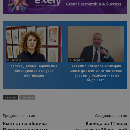
Интервю
Интервю
Галина Декова: Перник има
Анселмо Капороси: България
потенциал за културна
може да съчетае автентичния
дестинация
туризъм с технологиите на
бъдещето
ТАГОВЕ
ГЪРЦИЯ
Предишна статия
Следваща статия
Кметът на община
Баница за 11 лв. и
Поморие поиска от
суджук за 30 лв. – кой