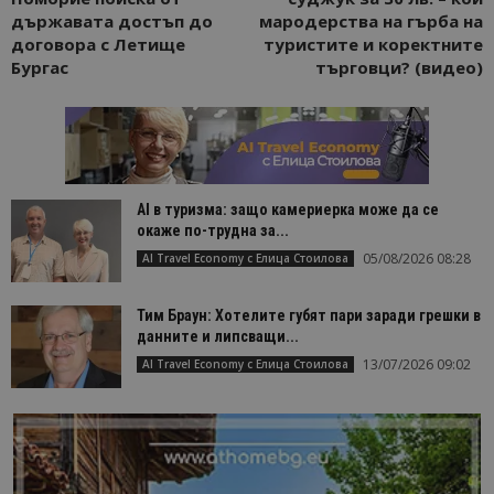
държавата достъп до
мародерства на гърба на
договора с Летище
туристите и коректните
Бургас
търговци? (видео)
AI в туризма: защо камериерка може да се
окаже по-трудна за...
05/08/2026 08:28
AI Travel Economy с Елица Стоилова
Тим Браун: Хотелите губят пари заради грешки в
данните и липсващи...
13/07/2026 09:02
AI Travel Economy с Елица Стоилова