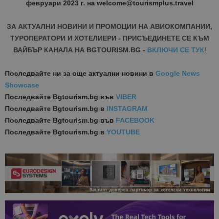
февруари 2023 г. на welcome@tourismplus.travel
ЗА АКТУАЛНИ НОВИНИ И ПРОМОЦИИ НА АВИОКОМПАНИИ,
ТУРОПЕРАТОРИ И ХОТЕЛИЕРИ - ПРИСЪЕДИНЕТЕ СЕ КЪМ
ВАЙБЪР КАНАЛА НА BGTOURISM.BG -
ВКЛЮЧИ СЕ ТУК
!
Последвайте ни за още актуални новини
в
Google News
Showcase
Последвайте
Bgtourism.bg във
VIBER
Последвайте
Bgtourism.bg в
INSTAGRAM
Последвайте
Bgtourism.bg във
FACEBOOK
Последвайте
Bgtourism.bg в
YOUTUBE