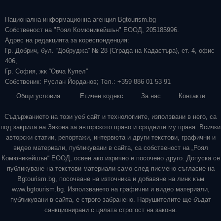
Национална информационна агенция Bgtourism.bg
Собственост на "Роял Комюникейшън" ЕООД, 205185996.
Адрес на редакцията за кореспонденция:
Гр. Добрич, бул. “Добруджа” № 28 (Сграда на Кадастъра), ет. 4, офис
406;
Гр. София, жк “Овча Купел”
Собственик: Руслан Йорданов; Тел.: +359 886 01 53 91
Общи условия
Етичен кодекс
За нас
Контакти
Съдържанието на този уеб сайт и технологиите, използвани в него, са
под закрила на Закона за авторското право и сродните му права. Всички
авторски статии, репортажи, интервюта и други текстови, графични и
видео материали, публикувани в сайта, са собственост на „Роял
Комюникейшън“ ЕООД, освен ако изрично е посочено друго. Допуска се
публикуване на текстови материали само след писмено съгласие на
Bgtourism.bg, посочване на източника и добавяне на линк към
www.bgtourism.bg. Използването на графични и видео материали,
публикувани в сайта, е строго забранено. Нарушителите ще бъдат
санкционирани с цялата строгост на закона.