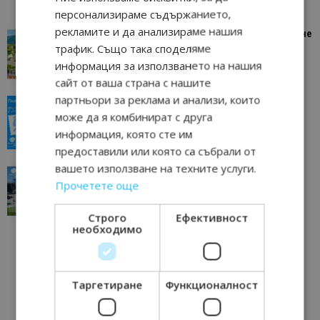
персонализираме съдържанието,
рекламите и да анализираме нашия
“Пощенска картичка от…”: Петрич – Изживяване
трафик. Също така споделяме
отвъд очакваното
информация за използването на нашия
11/07/2026 11:22
Петрич
сайт от ваша страна с нашите
партньори за реклама и анализи, които
“Пощенска картичка от…”: Пловдив, градът на
може да я комбинират с друга
всички времена
информация, която сте им
23/06/2026 10:00
Пловдив
предоставили или която са събрали от
вашето използване на техните услуги.
“Пощенска картичка от…”: Перник – град на
Прочетете още
традициите, културата и вдъхновяващите...
17/06/2026 09:01
Перник
Строго
Ефективност
необходимо
Таргетиране
Функционалност