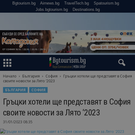
Bgtourism.bg
Airnews.bg
TravelTech.bg
Spatourism.bg
Jobs.bgtourism.bg
Destinations.bg
Начало
България
София
Гръцки хотели ще представят в София
своите новости за Лято ‘2023
БЪЛГАРИЯ
СОФИЯ
Гръцки хотели ще представят в София
своите новости за Лято ‘2023
31/01/2023 08:35