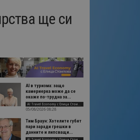
ирства ще си
AI в туризма: защо
камериерка може да се
окаже по-трудна за...
AI Travel Economy с Елица Стоилова
05/08/2026 08:28
Тим Браун: Хотелите губят
пари заради грешки в
данните и липсващи...
AI Travel Economy с Елица Стоилова