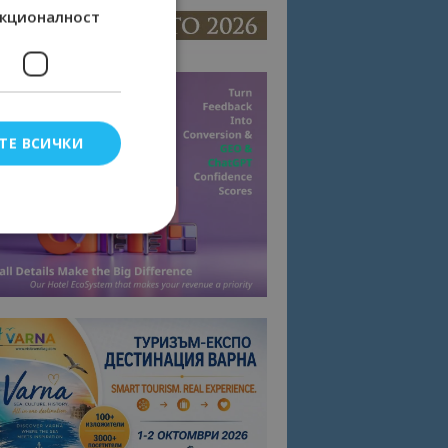
кционалност
ТЕ ВСИЧКИ
елско влизане и
тки.
омните съгласието
квитки на сайта.