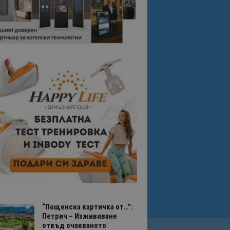
“Пощенска картичка от…”:
Петрич – Изживяване
отвъд очакваното