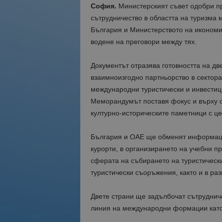
София.
Министерският съвет одобри пр
сътрудничество в областта на туризма 
България и Министерството на икономи
водене на преговори между тях.
Документът отразява готовността на дв
взаимноизгодно партньорство в сектора
международни туристически и инвестиц
Меморандумът поставя фокус и върху с
културно-историческите паметници с це
България и ОАЕ ще обменят информаци
курорти, в организирането на учебни пр
сферата на събирането на туристически
туристически съоръжения, както и в раз
Двете страни ще задълбочат сътруднич
линия на международни формации като