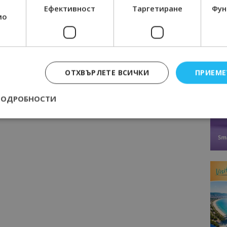
Ефективност
Таргетиране
Фун
технологиите на бъдещето
мо
Следваща статия
ОТХВЪРЛЕТЕ ВСИЧКИ
ПРИЕМЕ
МС одобри нова методика за
определяне на минималния размер
ПОДРОБНОСТИ
на концесионно възнаграждение за
морските плажове
Строго необходимо
Ефективност
Таргетиране
Функционалност
е бисквитки позволяват основната функционалност на уебсайта, като потребит
нта. Уебсайтът не може да се използва правилно без строго необходими бискви
Доставчик
/
Валиден
Описание
Домейн
до
epted
lisandraramos.com
7 дни
Тази бисквитка се използва, за да зап
bgtourism.bg
на потребителя за използването на бис