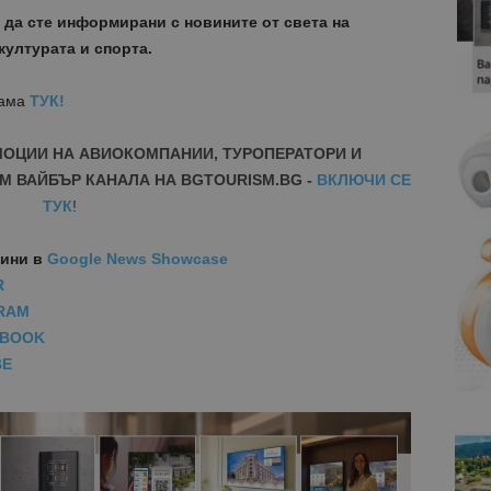
 да сте информирани с новините от света на
културата и спорта.
лама
ТУК!
МОЦИИ НА АВИОКОМПАНИИ, ТУРОПЕРАТОРИ И
М ВАЙБЪР КАНАЛА НА BGTOURISM.BG -
ВКЛЮЧИ СЕ
ТУК
!
вини
в
Google News Showcase
R
RAM
EBOOK
BE