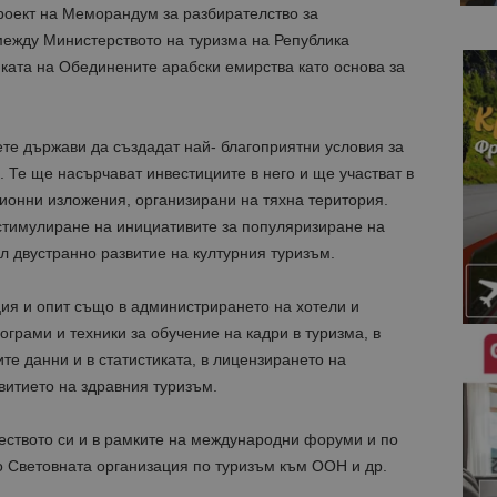
оект на Меморандум за разбирателство за
между Министерството на туризма на Република
ката на Обединените арабски емирства като основа за
ете държави да създадат най- благоприятни условия за
. Те ще насърчават инвестициите в него и ще участват в
ионни изложения, организирани на тяхна територия.
тимулиране на инициативите за популяризиране на
л двустранно развитие на културния туризъм.
я и опит също в администрирането на хотели и
ограми и техники за обучение на кадри в туризма, в
те данни и в статистиката, в лицензирането на
витието на здравния туризъм.
еството си и в рамките на международни форуми и по
 Световната организация по туризъм към ООН и др.