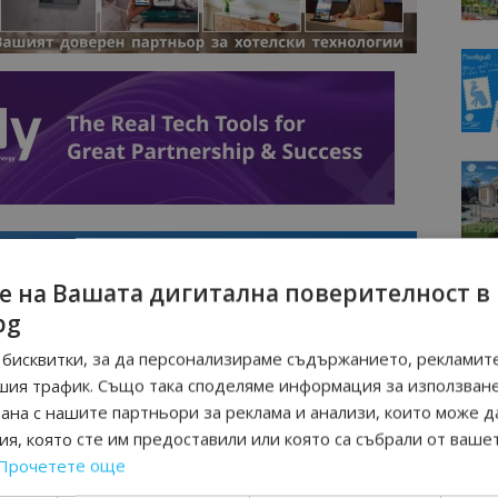
е на Вашата дигитална поверителност в
bg
бисквитки, за да персонализираме съдържанието, рекламите
шия трафик. Също така споделяме информация за използван
рана с нашите партньори за реклама и анализи, които може д
я, която сте им предоставили или която са събрали от ваше
Интервю
Прочетете още
нциал
Анселмо Капороси: България може да
съчетае автентичния туризъм с