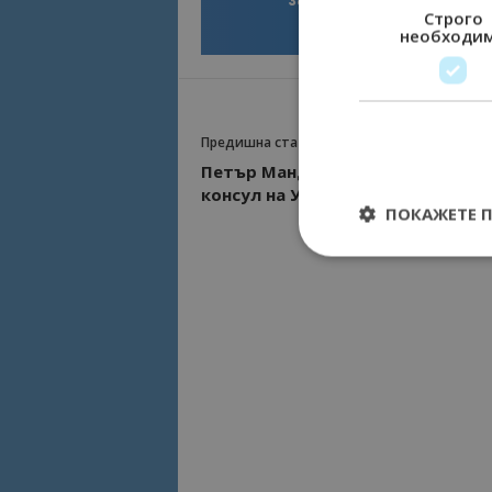
Строго
необходи
Предишна статия
Петър Манджуков ще е почетен
консул на Узбекистан
ПОКАЖЕТЕ 
Строго необходимит
управление на акау
Име
cookie_notice_acc