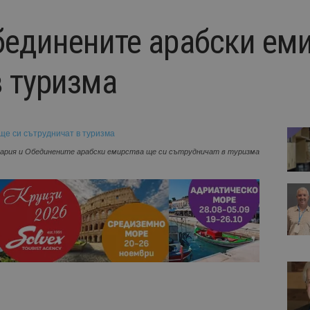
бединените арабски ем
в туризма
ария и Обединените арабски емирства ще си сътрудничат в туризма