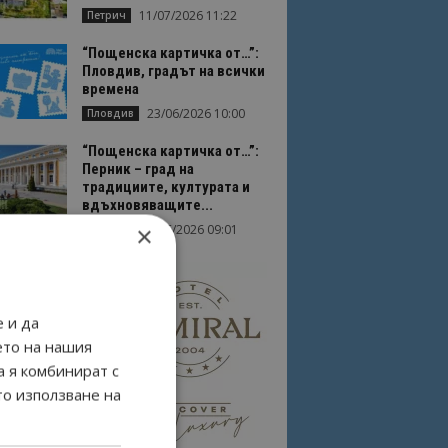
11/07/2026 11:22
Петрич
“Пощенска картичка от…”:
Пловдив, градът на всички
времена
23/06/2026 10:00
Пловдив
“Пощенска картичка от…”:
Перник – град на
традициите, културата и
вдъхновяващите...
×
17/06/2026 09:01
Перник
 и да
ето на нашия
а я комбинират с
то използване на