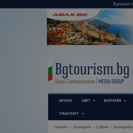
Bgtourism.
B
g
t
o
u
r
i
НАЧАЛО
СВЯТ
БЪЛГАРИЯ
s
m
.
ТРАНСПОРТ
b
g
Начало
България
София
България 
–