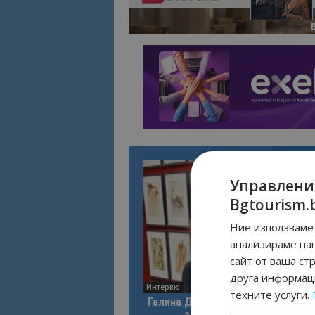
Управлени
Bgtourism.
Ние използваме 
анализираме на
сайт от ваша ст
друга информаци
Интервю
техните услуги.
Галина Декова: Перник има поте
за културна дестинация