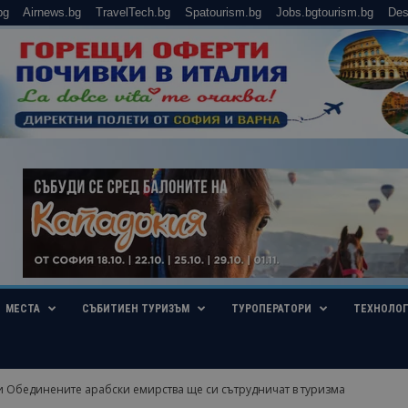
bg
Airnews.bg
TravelTech.bg
Spatourism.bg
Jobs.bgtourism.bg
Des
МЕСТА
СЪБИТИЕН ТУРИЗЪМ
ТУРОПЕРАТОРИ
ТЕХНОЛО
и Обединените арабски емирства ще си сътрудничат в туризма