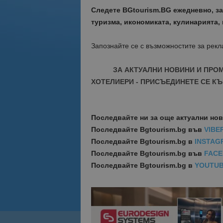
Следете BGtourism.BG ежедневно, за
туризма, икономиката, кулинарията, 
Запознайте се с възможностите за рек
ЗА АКТУАЛНИ НОВИНИ И ПРО
ХОТЕЛИЕРИ - ПРИСЪЕДИНЕТЕ СЕ КЪ
Последвайте ни за още актуални но
Последвайте
Bgtourism.bg във
VIBE
Последвайте
Bgtourism.bg в
INSTAG
Последвайте
Bgtourism.bg във
FAC
Последвайте
Bgtourism.bg в
YOUTU