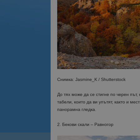
Снимка: Jasmine_K / Shutterstock
До тях може да се стигне по черен път
табели, които да ви упътят, както и мес
панорамна гледка.
2. Бекови скали – Равногор