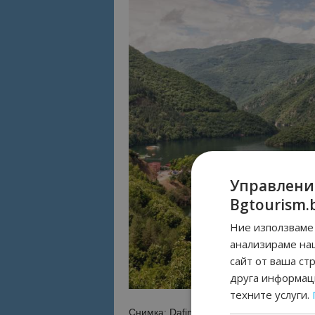
Управлени
Bgtourism.
Ние използваме 
анализираме на
сайт от ваша ст
друга информаци
техните услуги.
Снимка: Dafinka / Shutterstock.com