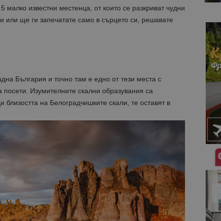
а 5 малко известни местенца, от които се разкриват чудни
 или ще ги запечатате само в сърцето си, решавате
на България и точно там е едно от тези места с
да посети. Изумителните скални образувания са
и близостта на Белоградчишките скали, те оставят в