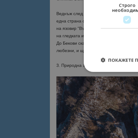
Строго
необходи
Веднъж след като се изкачите на Беков
една страна са красивите ридове на За
на язовир “Въча”. На скалите има пейки
на гледката и дишайки чистия родопски
До Бекови скали се стига по удобен път
любезни, и ще ви упътят с удоволствие.
ПОКАЖЕТЕ 
3. Природна забележителност Чудните 
Строго необходимит
управление на акау
Име
cookie_notice_acc