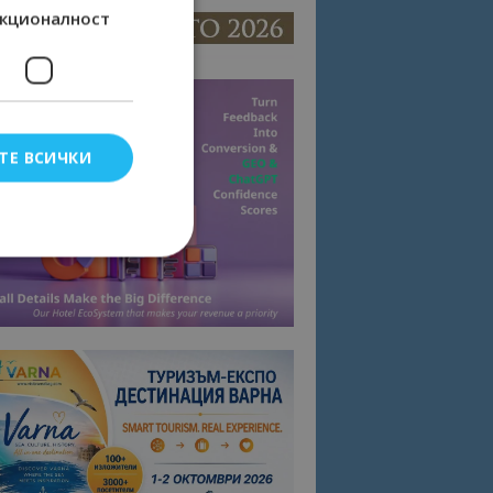
кционалност
ТЕ ВСИЧКИ
елско влизане и
тки.
омните съгласието
квитки на сайта.