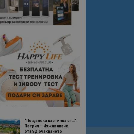
“Пощенска картичка от…”:
Петрич – Изживяване
отвъд очакваното