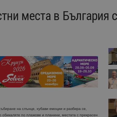
стни места в България 
събиране на слънце, хубави емоции и разбира се,
о обикаляте по плажове и планини, местата с прекрасен