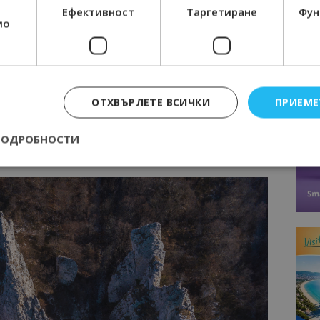
Ефективност
Таргетиране
Фун
мо
и скали пред вас ще се разкрие невероятна гледка. От
падните Родопи, от друга – синьо-зелените води
 за почивка, на които да си поседите, наслаждавайки се
 въздух, минал през белите дробове на вековните гори.
 от с. Равногор. Жителите на селото са отзивчиви и
ОТХВЪРЛЕТЕ ВСИЧКИ
ПРИЕМЕ
ПОДРОБНОСТИ
скали
Строго необходимо
Ефективност
Таргетиране
Функционалност
е бисквитки позволяват основната функционалност на уебсайта, като потребит
нта. Уебсайтът не може да се използва правилно без строго необходими бискви
Доставчик
/
Валиден
Описание
Домейн
до
epted
lisandraramos.com
7 дни
Тази бисквитка се използва, за да зап
bgtourism.bg
на потребителя за използването на бис