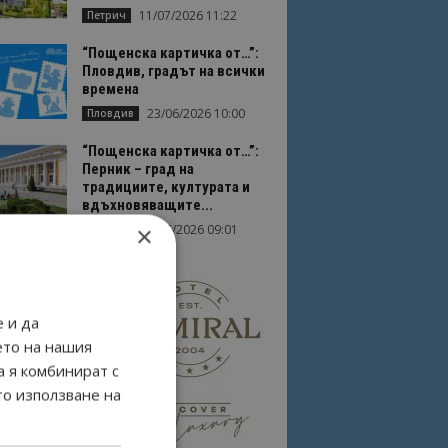
11/07/2026 11:22
Петрич
“Пощенска картичка от…”:
Пловдив, градът на всички
времена
23/06/2026 10:00
Пловдив
“Пощенска картичка от…”:
Перник – град на
традициите, културата и
вдъхновяващите...
×
17/06/2026 09:01
Перник
 и да
ето на нашия
а я комбинират с
то използване на