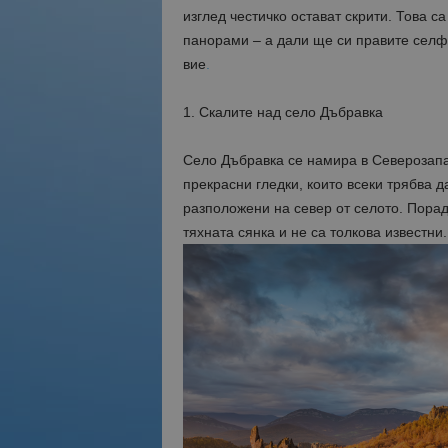
изглед честичко остават скрити. Това с
панорами – а дали ще си правите селфи
вие
.
1. Скалите над село Дъбравка
Село Дъбравка се намира в Северозапад
прекрасни гледки, които всеки трябва 
разположени на север от селото. Порад
тяхната сянка и не са толкова известни.