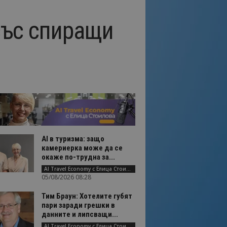
със спиращи
AI в туризма: защо
камериерка може да се
окаже по-трудна за...
AI Travel Economy с Елица Стоилова
05/08/2026 08:28
Тим Браун: Хотелите губят
пари заради грешки в
данните и липсващи...
AI Travel Economy с Елица Стоилова