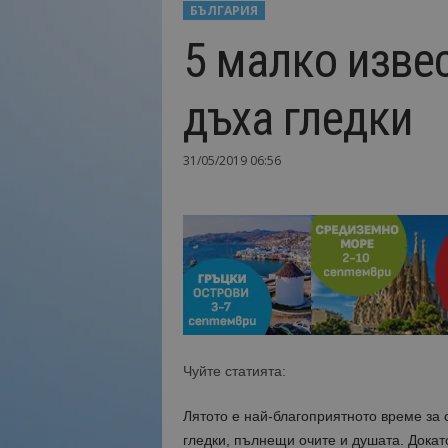
БЪЛГАРИЯ
Н
5 малко изве
а
й
-
дъха гледки
в
а
ж
31/05/2019 06:56
н
о
т
о
о
т
т
у
р
и
Чуйте статията:
з
м
Лятото е най-благоприятното време за 
а
!
гледки, пълнещи очите и душата. Докат