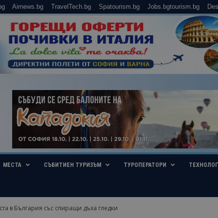
bg
Airnews.bg
TravelTech.bg
Spatourism.bg
Jobs.bgtourism.bg
Des
МЕСТА
СЪБИТИЕН ТУРИЗЪМ
ТУРОПЕРАТОРИ
ТЕХНОЛО
ста в България със спиращи дъха гледки