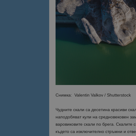
Име
Име
sc_is_visitor_uniq
is_visitor_unique
is_unique
_ga_B09EBBY8PY
_ga_WXPDN4HSCV
_ga_FK650GXHRZ
Снимка: Valentin Valkov / Shutterstock
_ga
Чудните скали са десетина красиви ска
наподобяват кули на средновековен зам
варовиковите скали по брега. Скалите с
където са изключително стръмни и отве