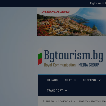
Bgtourism.
B
g
t
o
u
r
i
НАЧАЛО
СВЯТ
БЪЛГАРИЯ
s
m
.
ТРАНСПОРТ
b
g
Начало
България
5 малко известни ме
–