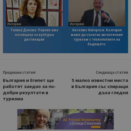
Интервю
Интервю
Галина Декова: Перник има
Анселмо Капороси: България
потенциал за културна
може да съчетае автентичния
дестинация
туризъм с технологиите на
бъдещето
Предишна статия
Следваща статия
България и Египет ще
5 малко известни места
работят заедно за по-
в България със спиращи
добри резултати в
дъха гледки
туризма