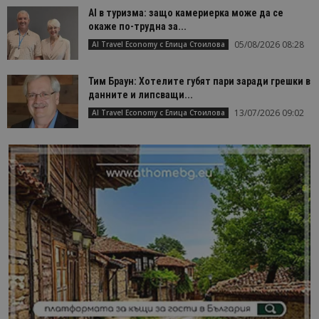
AI в туризма: защо камериерка може да се
окаже по-трудна за...
05/08/2026 08:28
AI Travel Economy с Елица Стоилова
Тим Браун: Хотелите губят пари заради грешки в
данните и липсващи...
13/07/2026 09:02
AI Travel Economy с Елица Стоилова