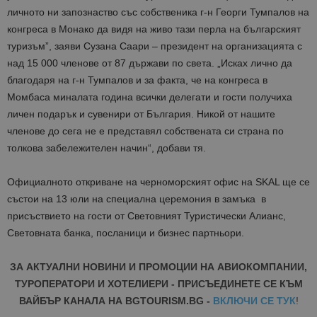
личното ни запознаство със собственика г-н Георги Тумпалов на
конгреса в Монако да видя на живо тази перла на българският
туризъм”, заяви Сузана Саари – президент на организацията с
над 15 000 членове от 87 държави по света. „Исках лично да
благодаря на г-н Тумпалов и за факта, че на конгреса в
Момбаса миналата година всички делегати и гости получиха
личен подарък и сувенири от България. Никой от нашите
членове до сега не е представял собствената си страна по
толкова забележителен начин“, добави тя.
Официалното откриване на черноморският офис на SKAL ще се
състои на 13 юли на специална церемония в замъка в
присъствието на гости от Световният Туристически Алианс,
Световната банка, посланици и бизнес партньори.
ЗА АКТУАЛНИ НОВИНИ И ПРОМОЦИИ НА АВИОКОМПАНИИ,
ТУРОПЕРАТОРИ И ХОТЕЛИЕРИ - ПРИСЪЕДИНЕТЕ СЕ КЪМ
ВАЙБЪР КАНАЛА НА BGTOURISM.BG -
ВКЛЮЧИ СЕ ТУК
!