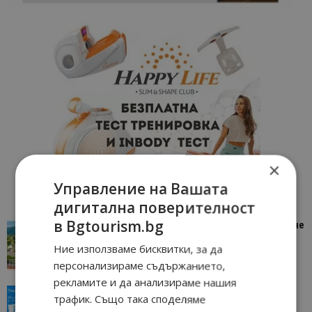
×
Управление на Вашата
дигитална поверителност
в Bgtourism.bg
“Пощенска картичка от…”: Петрич – Изживяване
отвъд очакваното
Ние използваме бисквитки, за да
11/07/2026 11:22
Петрич
персонализираме съдържанието,
рекламите и да анализираме нашия
“Пощенска картичка от…”: Пловдив, градът на
трафик. Също така споделяме
всички времена