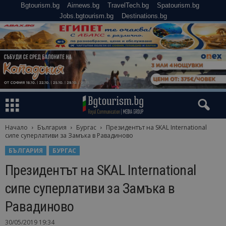
Bgtourism.bg
Airnews.bg
TravelTech.bg
Spatourism.bg
Jobs.bgtourism.bg
Destinations.bg
Начало
България
Бургас
Президентът на SKAL International
сипе суперлативи за Замъка в Равадиново
БЪЛГАРИЯ
БУРГАС
Президентът на SKAL International
сипе суперлативи за Замъка в
Равадиново
30/05/2019 19:34