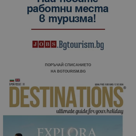
посетители
сесии и
кампании 
отчетите з
анализ на
сайтовете.
ПОРЪЧАЙ СПИСАНИЕТО
НА BGTOURISM.BG