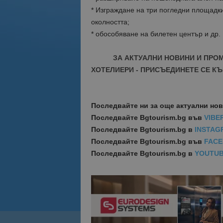
* Изграждане на три погледни площадки
околността;
* обособяване на билетен център и др.
ЗА АКТУАЛНИ НОВИНИ И ПРО
ХОТЕЛИЕРИ - ПРИСЪЕДИНЕТЕ СЕ КЪ
Последвайте ни за още актуални но
Последвайте
Bgtourism.bg във
VIBE
Последвайте
Bgtourism.bg в
INSTAG
Последвайте
Bgtourism.bg във
FAC
Последвайте
Bgtourism.bg в
YOUTU