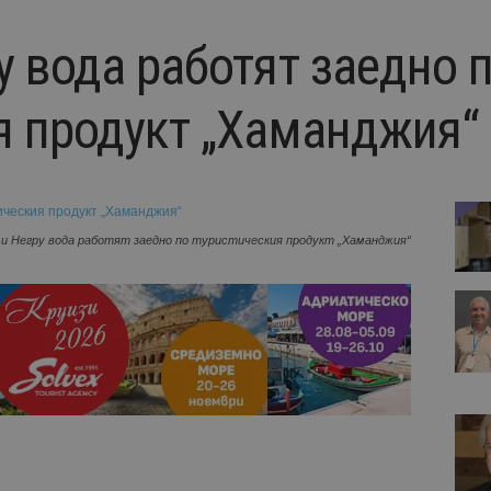
у вода работят заедно 
я продукт „Хаманджия“
и Негру вода работят заедно по туристическия продукт „Хаманджия“