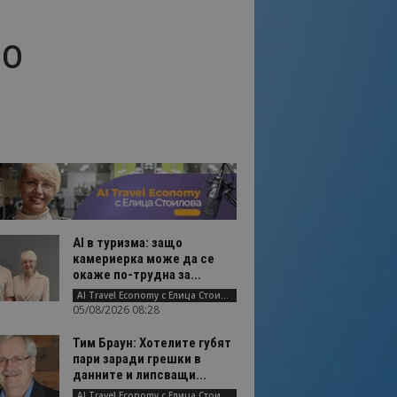
по
AI в туризма: защо
камериерка може да се
окаже по-трудна за...
AI Travel Economy с Елица Стоилова
05/08/2026 08:28
Тим Браун: Хотелите губят
пари заради грешки в
данните и липсващи...
AI Travel Economy с Елица Стоилова