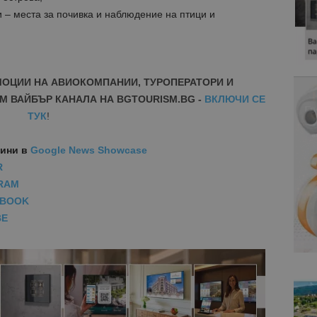
 – места за почивка и наблюдение на птици и
МОЦИИ НА АВИОКОМПАНИИ, ТУРОПЕРАТОРИ И
М ВАЙБЪР КАНАЛА НА BGTOURISM.BG -
ВКЛЮЧИ СЕ
ТУК
!
вини
в
Google News Showcase
R
RAM
EBOOK
BE