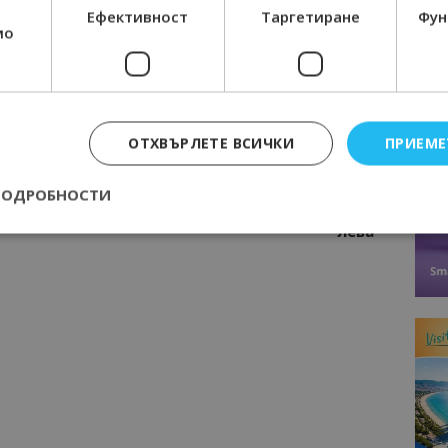
Ефективност
Таргетиране
Фун
мо
Следваща статия
ОТХВЪРЛЕТЕ ВСИЧКИ
ПРИЕМЕ
ища
В Каварна търсят камериерки-
шофьорки с английски език, във
ПОДРОБНОСТИ
Варна предлагат работа за 3400
лева
Строго необходимо
Ефективност
Таргетиране
Функционалност
е бисквитки позволяват основната функционалност на уебсайта, като потребит
нта. Уебсайтът не може да се използва правилно без строго необходими бискви
Доставчик
/
Валиден
Описание
Домейн
до
epted
lisandraramos.com
7 дни
Тази бисквитка се използва, за да зап
bgtourism.bg
на потребителя за използването на бис