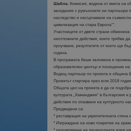
Шабла.
Комисия, водена от кмета на о
заседание с румънските ни партньори 
наследство и насърчаване на съвместн
цивилизация на стара Европа““.
Участниците от двете страни обмених
неотложните действия, които трябва да
проучване, резултатите от което ще бъ
година.
В програмата беше заложенa и прожекц
образователен център и посещение на 
Водещ партньор по проекта е община Ш
Проектът стартира през юли 2018 годин
Общата цел на проекта е да се подобри
културата „Хаманджия“ в българския и 
действия по опазване на културното на
Предвидени са:
* реставрация на укрепителната стена 
* Изграждане на ново покритие на храм
* разширяване на пешеходната алея на