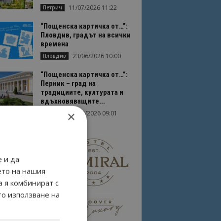
11/07/2026 11:22
Петрич
“Пощенска картичка от…”:
Пловдив, градът на всички
времена
23/06/2026 10:00
Пловдив
“Пощенска картичка от…”:
Перник – град на
традициите, културата и
вдъхновяващите...
×
17/06/2026 09:01
Перник
 и да
ето на нашия
а я комбинират с
то използване на