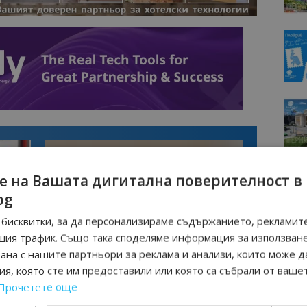
е на Вашата дигитална поверителност в
bg
бисквитки, за да персонализираме съдържанието, рекламите
шия трафик. Също така споделяме информация за използван
рана с нашите партньори за реклама и анализи, които може д
Интервю
я, която сте им предоставили или която са събрали от ваше
нциал
Анселмо Капороси: България може да
Прочетете още
съчетае автентичния туризъм с
технологиите на бъдещето