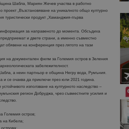
бщина Шабла, Мариян Жечев участва в работно
по проект „Възстановяване на уникалното общо културно
ия туристически продукт „Хаманджия-първа
а информация за направеното до момента. Обсъдиха
 предприемат и двете страни, а именно съвместно
дат обявени на конференция през лятото на тази
ия на документален филм за Големия остров в Зеления
археологическата забележителност.
абла, а неин партньор е община Негру вода, Румъния.
а и се очаква да приключи през юли 2021 година.
 устойчивото използване на културното наследство –
румънския регион Добруджа, чрез съвместните усилия и
следство.
на Големия остров;
а на Кибела;
 острова;