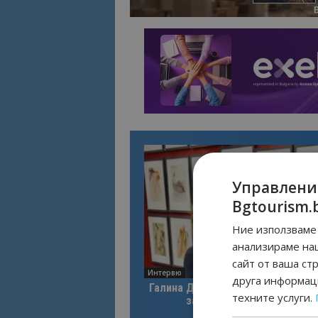
Управлени
Bgtourism.
Ние използваме 
анализираме на
сайт от ваша ст
Интервю
друга информаци
Галина Декова: Перник има поте
техните услуги.
за културна дестинация