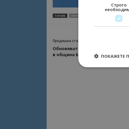
Строго
необходи
ТАГОВЕ
НЕГРУ ВОДА
ХАМАНДЖИЯ
ШАБЛА
Предишна статия
Обновяват 14 км общински път
в община Балчик
ПОКАЖЕТЕ 
Строго необходимит
управление на акау
Име
cookie_notice_acc