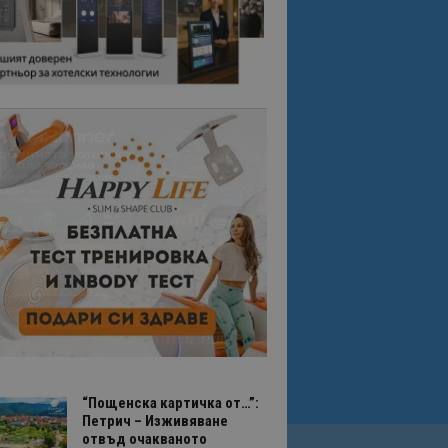
“Пощенска картичка от…”:
Петрич – Изживяване
отвъд очакваното