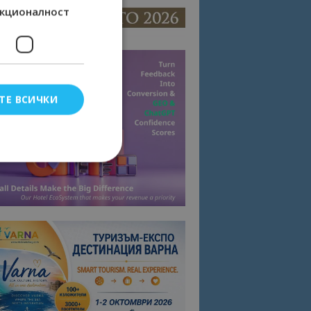
кционалност
ТЕ ВСИЧКИ
елско влизане и
тки.
омните съгласието
квитки на сайта.