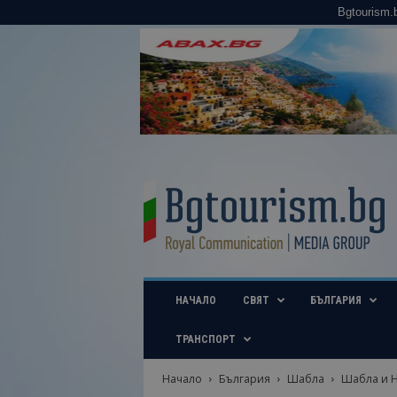
Bgtourism.
B
g
t
o
u
r
i
НАЧАЛО
СВЯТ
БЪЛГАРИЯ
s
m
.
ТРАНСПОРТ
b
g
Начало
България
Шабла
Шабла и Н
–