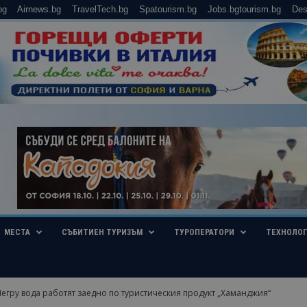
bg
Airnews.bg
TravelTech.bg
Spatourism.bg
Jobs.bgtourism.bg
Des
МЕСТА
СЪБИТИЕН ТУРИЗЪМ
ТУРОПЕРАТОРИ
ТЕХНОЛО
егру вода работят заедно по туристическия продукт „Хаманджия“