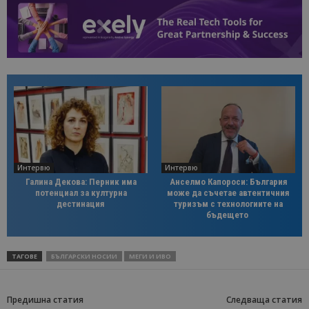
Интервю
Интервю
Галина Декова: Перник има
Анселмо Капороси: България
потенциал за културна
може да съчетае автентичния
дестинация
туризъм с технологиите на
бъдещето
ТАГОВЕ
БЪЛГАРСКИ НОСИИ
МЕГИ И ИВО
Предишна статия
Следваща статия