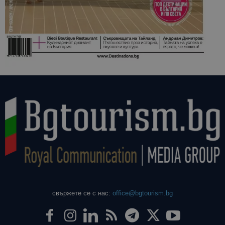
свържете се с нас:
office@bgtourism.bg