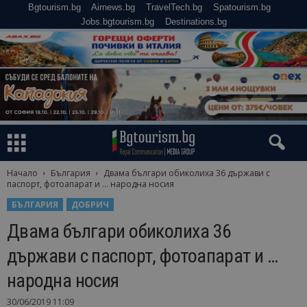
Bgtourism.bg
Airnews.bg
TravelTech.bg
Spatourism.bg
Jobs.bgtourism.bg
Destinations.bg
Начало
България
Двама българи обиколиха 36 държави с
паспорт, фотоапарат и … народна носия
БЪЛГАРИЯ
ДОБРИЧ
Двама българи обиколиха 36
държави с паспорт, фотоапарат и …
народна носия
30/06/2019 11:09