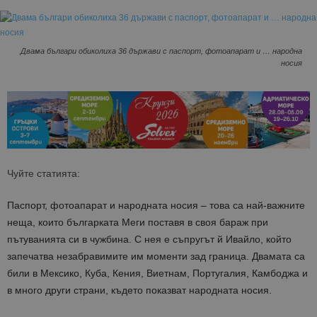
Двама българи обиколиха 36 държави с паспорт, фотоапарат и … народна
носия
Чуйте статията:
Паспорт, фотоапарат и народната носия – това са най-важните
неща, които българката Меги поставя в своя бараж при
пътуванията си в чужбина. С нея е съпругът й Ивайло, който
запечатва незабравимите им моменти зад граница. Двамата са
били в Мексико, Куба, Кения, Виетнам, Португалия, Камбоджа и
в много други страни, където показват народната носия.