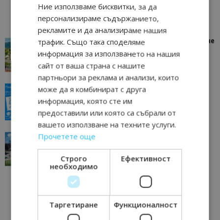
Ние използваме бисквитки, за да
персонализираме съдържанието,
рекламите и да анализираме нашия
“Пощенска картичка от…”: Петрич – Изживяване
трафик. Също така споделяме
отвъд очакваното
информация за използването на нашия
11/07/2026 11:22
Петрич
сайт от ваша страна с нашите
партньори за реклама и анализи, които
“Пощенска картичка от…”: Пловдив, градът на
може да я комбинират с друга
всички времена
информация, която сте им
23/06/2026 10:00
Пловдив
предоставили или която са събрали от
вашето използване на техните услуги.
“Пощенска картичка от…”: Перник – град на
Прочетете още
традициите, културата и вдъхновяващите...
17/06/2026 09:01
Перник
Строго
Ефективност
необходимо
Таргетиране
Функционалност