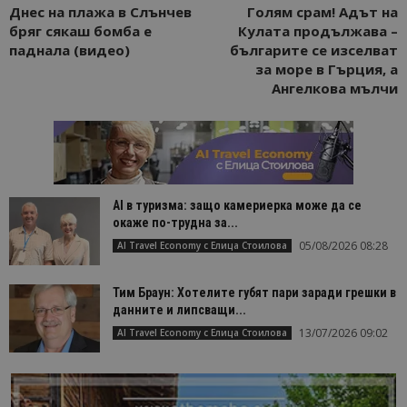
Днес на плажа в Слънчев
Голям срам! Адът на
бряг сякаш бомба е
Кулата продължава –
паднала (видео)
българите се изселват
за море в Гърция, а
Ангелкова мълчи
AI в туризма: защо камериерка може да се
окаже по-трудна за...
05/08/2026 08:28
AI Travel Economy с Елица Стоилова
Тим Браун: Хотелите губят пари заради грешки в
данните и липсващи...
13/07/2026 09:02
AI Travel Economy с Елица Стоилова