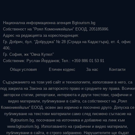
Национална информационна агенция Bgtourism.bg
Собственост на "Роял Комюникейшън" ЕООД, 205185996.
Адрес на редакцията за кореспонденция:
Гр. Добрич, бул. “Добруджа” № 28 (Сграда на Кадастъра), ет. 4, офис
406;
Гр. София, жк “Овча Купел”
Собственик: Руслан Йорданов; Тел.: +359 886 01 53 91
Общи условия
Етичен кодекс
За нас
Контакти
Съдържанието на този уеб сайт и технологиите, използвани в него, са
под закрила на Закона за авторското право и сродните му права. Всички
авторски статии, репортажи, интервюта и други текстови, графични и
видео материали, публикувани в сайта, са собственост на „Роял
Комюникейшън“ ЕООД, освен ако изрично е посочено друго. Допуска се
публикуване на текстови материали само след писмено съгласие на
Bgtourism.bg, посочване на източника и добавяне на линк към
www.bgtourism.bg. Използването на графични и видео материали,
публикувани в сайта, е строго забранено. Нарушителите ще бъдат