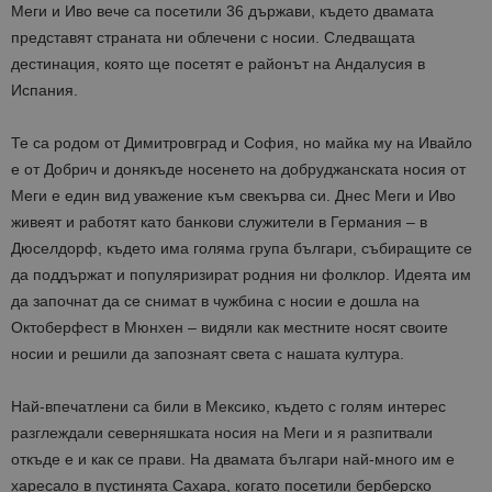
Меги и Иво вече са посетили 36 държави, където двамата
представят страната ни облечени с носии. Следващата
дестинация, която ще посетят е районът на Андалусия в
Испания.
Те са родом от Димитровград и София, но майка му на Ивайло
е от Добрич и донякъде носенето на добруджанската носия от
Меги е един вид уважение към свекърва си. Днес Меги и Иво
живеят и работят като банкови служители в Германия – в
Дюселдорф, където има голяма група българи, събиращите се
да поддържат и популяризират родния ни фолклор. Идеята им
да започнат да се снимат в чужбина с носии е дошла на
Октоберфест в Мюнхен – видяли как местните носят своите
носии и решили да запознаят света с нашата култура.
Най-впечатлени са били в Мексико, където с голям интерес
разглеждали северняшката носия на Меги и я разпитвали
откъде е и как се прави. На двамата българи най-много им е
харесало в пустинята Сахара, когато посетили берберско