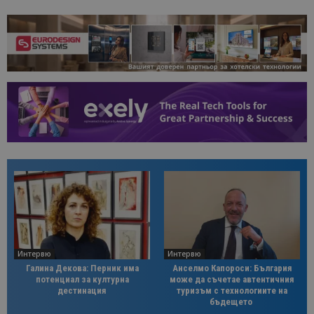
Интервю
Интервю
Галина Декова: Перник има
Анселмо Капороси: България
потенциал за културна
може да съчетае автентичния
дестинация
туризъм с технологиите на
бъдещето