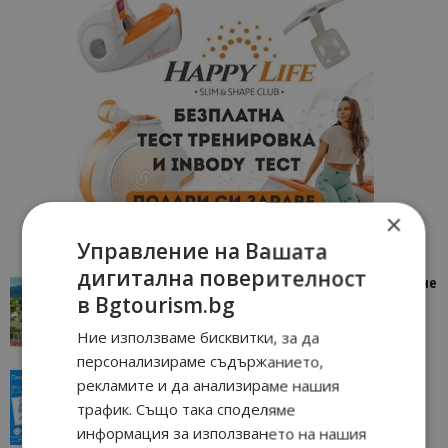
×
Управление на Вашата
дигитална поверителност
“Пощенска картичка от…”: Петрич – Изживяване
в Bgtourism.bg
отвъд очакваното
11/07/2026 11:22
Петрич
Ние използваме бисквитки, за да
персонализираме съдържанието,
“Пощенска картичка от…”: Пловдив, градът на
рекламите и да анализираме нашия
всички времена
трафик. Също така споделяме
23/06/2026 10:00
Пловдив
информация за използването на нашия