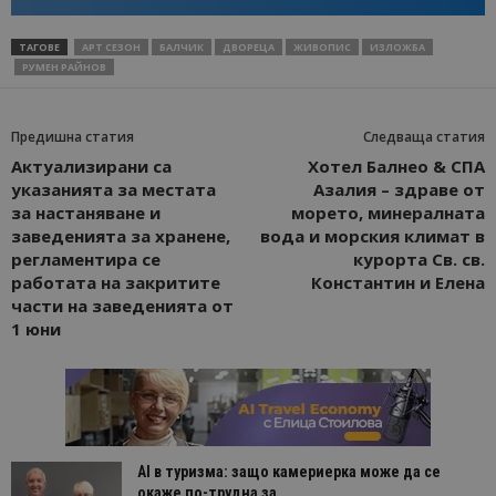
ТАГОВЕ
АРТ СЕЗОН
БАЛЧИК
ДВОРЕЦА
ЖИВОПИС
ИЗЛОЖБА
РУМЕН РАЙНОВ
Предишна статия
Следваща статия
Актуализирани са
Хотел Балнео & СПА
указанията за местата
Азалия – здраве от
за настаняване и
морето, минералната
заведенията за хранене,
вода и морския климат в
регламентира се
курорта Св. св.
работата на закритите
Константин и Елена
части на заведенията от
1 юни
AI в туризма: защо камериерка може да се
окаже по-трудна за...