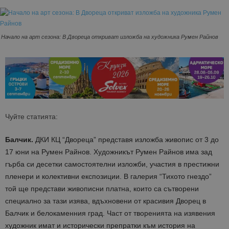
Начало на арт сезона: В Двореца откриват изложба на художника Румен Райнов
Чуйте статията:
Балчик.
ДКИ КЦ “Двореца” представя изложба живопис от 3 до
17 юни на Румен Райнов. Художникът Румен Райнов има зад
гърба си десетки самостоятелни изложби, участия в престижни
пленери и колективни експозиции. В галерия “Тихото гнездо”
той ще представи живописни платна, които са сътворени
специално за тази изява, вдъхновени от красивия Дворец в
Балчик и белокаменния град. Част от творенията на изявения
художник имат и исторически препратки към история на