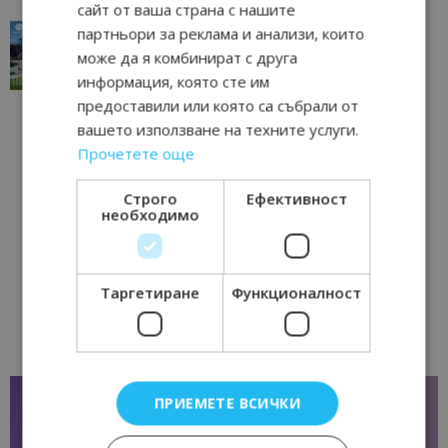
сайт от ваша страна с нашите
“Пощенска картичка от…”: Перник – град на
партньори за реклама и анализи, които
традициите, културата и вдъхновяващите...
може да я комбинират с друга
17/06/2026 09:01
Перник
информация, която сте им
предоставили или която са събрали от
вашето използване на техните услуги.
Прочетете още
Строго
Ефективност
необходимо
Таргетиране
Функционалност
ПРИЕМЕТЕ ВСИЧКИ