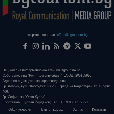
свържете се с нас:
office@bgtourism.bg
Национална информационна агенция Bgtourism.bg
Собственост на "Роял Комюникейшън" ЕООД, 205185996.
Адрес на редакцията за кореспонденция:
Гр. Добрич, бул. “Добруджа” № 28 (Сграда на Кадастъра), ет. 4, офис
406;
Гр. София, жк “Овча Купел”
Собственик: Руслан Йорданов; Тел.: +359 886 01 53 91
Общи условия
Етичен кодекс
За нас
Контакти