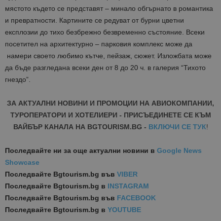
мястото където се представят – минало обгърнато в романтика
и превратности. Картините се редуват от бурни цветни
експлозии до тихо безбрежно безвременно състояние. Всеки
посетител на архитектурно – парковия комплекс може да
намери своето любимо кътче, пейзаж, сюжет. Изложбата може
да бъде разгледана всеки ден от 8 до 20 ч. в галерия “Тихото
гнездо”.
ЗА АКТУАЛНИ НОВИНИ И ПРОМОЦИИ НА АВИОКОМПАНИИ,
ТУРОПЕРАТОРИ И ХОТЕЛИЕРИ - ПРИСЪЕДИНЕТЕ СЕ КЪМ
ВАЙБЪР КАНАЛА НА BGTOURISM.BG -
ВКЛЮЧИ СЕ ТУК
!
Последвайте ни за още актуални новини
в
Google News
Showcase
Последвайте
Bgtourism.bg във
VIBER
Последвайте
Bgtourism.bg в
INSTAGRAM
Последвайте
Bgtourism.bg във
FACEBOOK
Последвайте
Bgtourism.bg в
YOUTUBE