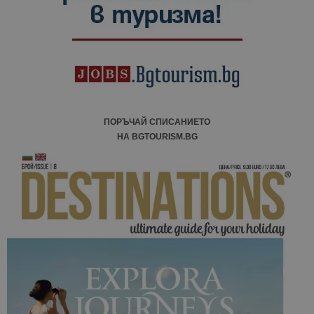
сесии и
кампании 
отчетите з
анализ на
сайтовете.
ПОРЪЧАЙ СПИСАНИЕТО
НА BGTOURISM.BG