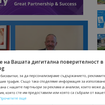
е на Вашата дигитална поверителност в
bg
Интервю
нциал
Анселмо Капороси: България може да
бисквитки, за да персонализираме съдържанието, рекламите
съчетае автентичния туризъм с
технологиите на бъдещето
шия трафик. Също така споделяме информация за използван
рана с нашите партньори за реклама и анализи, които може д
я, която сте им предоставили или която са събрали от ваше
СКИ ЗАНАЯТИ
КИТАЙСКИ КУЛТУРЕН ЦЕНТЪР - СОФИЯ
Прочетете още