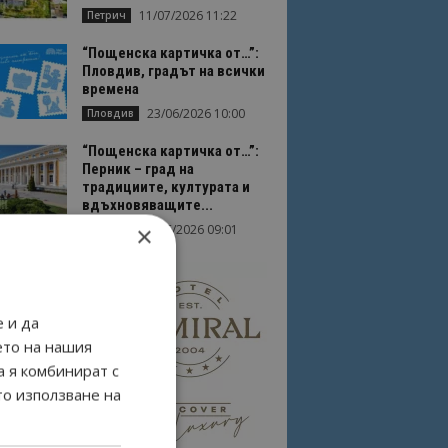
11/07/2026 11:22
Петрич
“Пощенска картичка от…”:
Пловдив, градът на всички
времена
23/06/2026 10:00
Пловдив
“Пощенска картичка от…”:
Перник – град на
традициите, културата и
вдъхновяващите...
×
17/06/2026 09:01
Перник
 и да
ето на нашия
а я комбинират с
то използване на