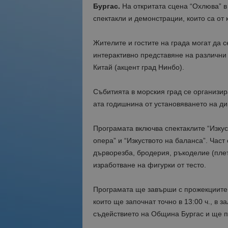
Бургас.
На откритата сцена “Охлюва” в 
спектакли и демонстрации, които са от 
Жителите и гостите на града могат да 
интерактивно представяне на различни
Китай (акцент град Нинбо).
Събитията в морския град се организир
ата годишнина от установяването на д
Програмата включва спектаклите “Изку
опера” и “Изкуството на баланса”. Част
дърворезба, бродерия, ръкоделие (плет
изработване на фигурки от тесто.
Програмата ще завърши с прожекциите 
които ще започнат точно в 13:00 ч., в 
съдействието на Община Бургас и ще п