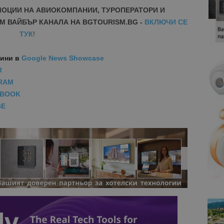
МОЦИИ НА АВИОКОМПАНИИ, ТУРОПЕРАТОРИ И
М ВАЙБЪР КАНАЛА НА BGTOURISM.BG -
ВКЛЮЧИ СЕ
ТУК
!
вини
в
Google News Showcase
R
RAM
EBOOK
BE