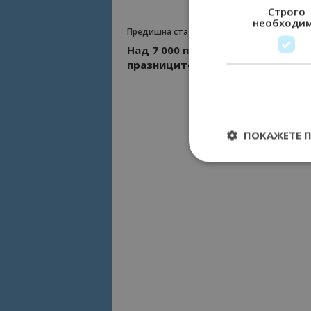
Строго
необходи
Предишна статия
Над 7 000 посетиха Царевец по
празниците
ПОКАЖЕТЕ 
Строго необходимит
управление на акау
Име
cookie_notice_acc