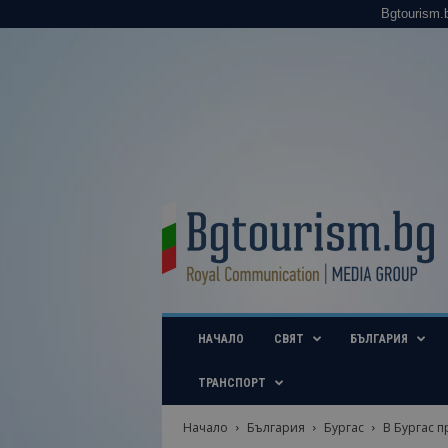
Bgtourism.
B
g
t
o
u
r
i
НАЧАЛО
СВЯТ
БЪЛГАРИЯ
s
m
.
ТРАНСПОРТ
b
g
Начало
България
Бургас
В Бургас п
–