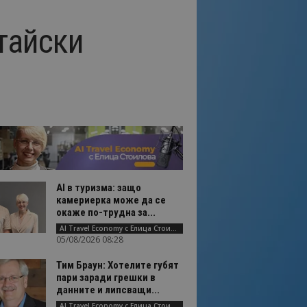
тайски
AI в туризма: защо
камериерка може да се
окаже по-трудна за...
AI Travel Economy с Елица Стоилова
05/08/2026 08:28
Тим Браун: Хотелите губят
пари заради грешки в
данните и липсващи...
AI Travel Economy с Елица Стоилова