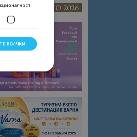
кционалност
ТЕ ВСИЧКИ
елско влизане и
тки.
омните съгласието
квитки на сайта.