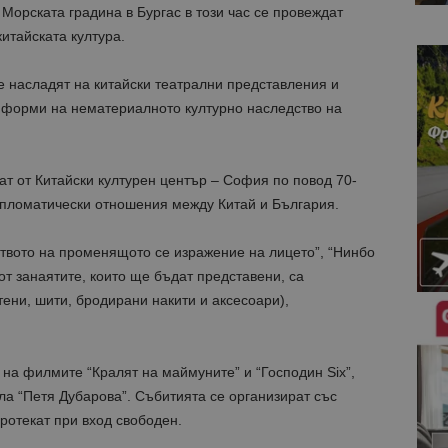
Морската градина в Бургас в този час се провеждат
китайската култура.
се насладят на китайски театрални представления и
 форми на нематериалното културно наследство на
ат от Китайски културен център – София по повод 70-
ипломатически отношения между Китай и България.
ството на променящото се изражение на лицето”, “Нинбо
 от занаятите, които ще бъдат представени, са
ени, шити, бродирани накити и аксесоари),
на филмите “Кралят на маймуните” и “Господин Six”,
зала “Петя Дубарова”. Събитията се организират със
ротекат при вход свободен.