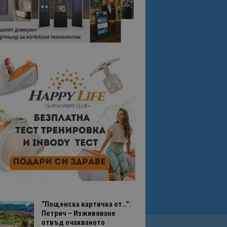
“Пощенска картичка от…”:
Петрич – Изживяване
отвъд очакваното