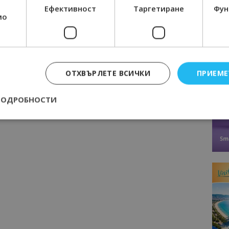
Ефективност
Таргетиране
Фун
мо
Следваща статия
Окончателно! В Балчик няма да има
мачове за европейското първенство
по футбол за девойки
ОТХВЪРЛЕТЕ ВСИЧКИ
ПРИЕМЕ
ПОДРОБНОСТИ
Строго необходимо
Ефективност
Таргетиране
Функционалност
е бисквитки позволяват основната функционалност на уебсайта, като потребит
нта. Уебсайтът не може да се използва правилно без строго необходими бискви
Доставчик
/
Валиден
Описание
Домейн
до
epted
lisandraramos.com
7 дни
Тази бисквитка се използва, за да зап
bgtourism.bg
на потребителя за използването на бис