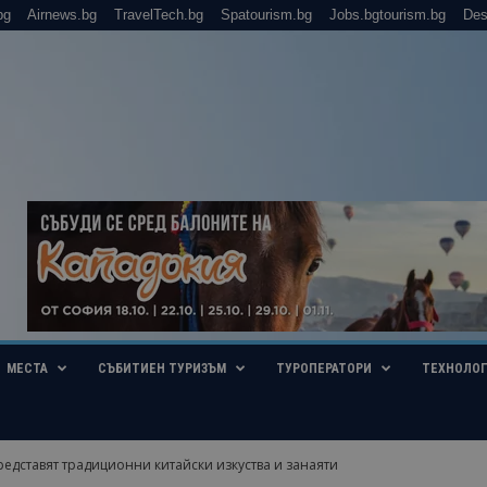
bg
Airnews.bg
TravelTech.bg
Spatourism.bg
Jobs.bgtourism.bg
Des
МЕСТА
СЪБИТИЕН ТУРИЗЪМ
ТУРОПЕРАТОРИ
ТЕХНОЛО
редставят традиционни китайски изкуства и занаяти