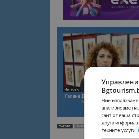
Управлени
Bgtourism.
Интервю
Галина Декова: Перник има поте
Ние използваме 
за културна дестинация
анализираме на
сайт от ваша ст
друга информаци
ТАГОВЕ
БУРГАС
КИТАЙСКА КУЛТУРА
КИТАЙ
техните услуги.