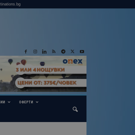
tinations.bg
ГИИ
ОФЕРТИ