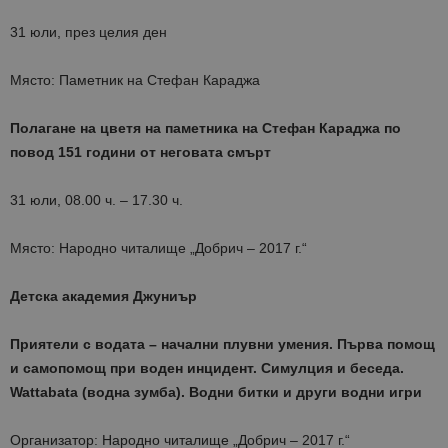
31 юли, през целия ден
Място: Паметник на Стефан Караджа
Полагане на цветя на паметника на Стефан Караджа по
повод 151 години от неговата смърт
31 юли, 08.00 ч. – 17.30 ч.
Място: Народно читалище „Добрич – 2017 г.“
Детска академия Джуниър
Приятели с водата – начални плувни умения. Първа помощ
и самопомощ при воден инцидент. Симулция и беседа.
Wattabata (водна зумба). Водни битки и други водни игри
Организатор: Народно читалище „Добрич – 2017 г.“