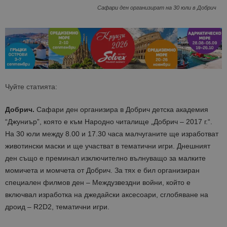
Сафари ден организират на 30 юли в Добрич
Чуйте статията:
Добрич.
Сафари ден организира в Добрич детска академия
“Джуниър”, която е към Народно читалище „Добрич – 2017 г.“.
На 30 юли между 8.00 и 17.30 часа малчуганите ще изработват
животински маски и ще участват в тематични игри. Днешният
ден също е преминал изключително вълнуващо за малките
момичета и момчета от Добрич. За тях е бил организиран
специален филмов ден – Междузвездни войни, който e
включвал изработка на джедайски аксесоари, сглобяване на
дроид – R2D2, тематични игри.