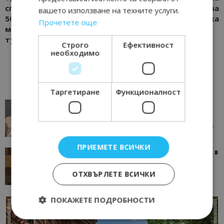
споразумение свали с
морето без касова
вашето използване на техните услуги.
50% авторските права за
бележка
Прочетете още
музиката в
туристическите обекти
Строго
Ефективност
необходимо
Таргетиране
Функционалност
AI в туризма: защо камериерка може да се
окаже по-трудна за...
05/08/2026 08:28
AI Travel Economy с Елица Стоилова
ПРИЕМЕТЕ ВСИЧКИ
Тим Браун: Хотелите губят пари заради грешки в
данните и липсващи...
ОТХВЪРЛЕТЕ ВСИЧКИ
13/07/2026 09:02
AI Travel Economy с Елица Стоилова
ПОКАЖЕТЕ ПОДРОБНОСТИ