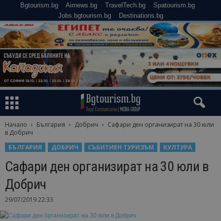
Bgtourism.bg
Airnews.bg
TravelTech.bg
Spatourism.bg
Jobs.bgtourism.bg
Destinations.bg
Начало
България
Добрич
Сафари ден организират на 30 юли
в Добрич
БЪЛГАРИЯ
ДОБРИЧ
СЪБИТИЕН ТУРИЗЪМ
КУЛТУРА
Сафари ден организират на 30 юли в
Добрич
29/07/2019 22:33