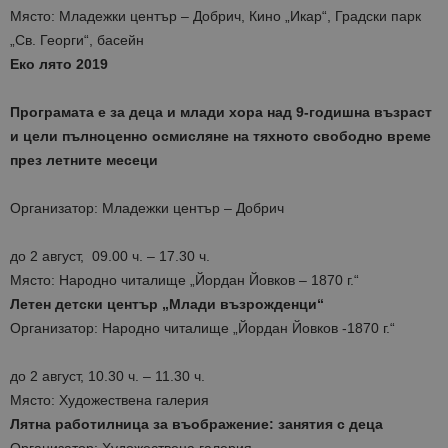
Място: Младежки център – Добрич, Кино „Икар“, Градски парк
„Св. Георги“, басейн
Еко лято 2019
Програмата е за деца и млади хора над 9-годишна възраст
и цели пълноценно осмисляне на тяхното свободно време
през летните месеци
Организатор: Младежки център – Добрич
до 2 август, 09.00 ч. – 17.30 ч.
Място: Народно читалище „Йордан Йовков – 1870 г.“
Летен детски център „Млади възрожденци“
Организатор: Народно читалище „Йордан Йовков -1870 г.“
до 2 август, 10.30 ч. – 11.30 ч.
Място: Художествена галерия
Лятна работилница за въображение: занятия с деца