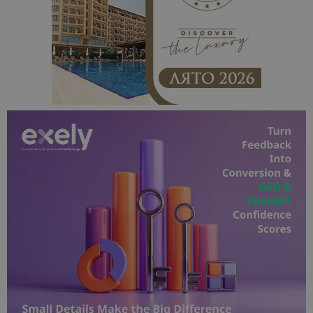
по-често
използвана
услуга за а
на Google.
бисквитка 
използва з
разгранич
на уникал
потребите
чрез
присвоява
произволн
генериран
номер кат
идентифик
на клиента
се включва
всяка заявк
страница в
даден сайт
използва з
изчисляван
данни за
посетители
сесии и
кампании 
отчетите з
анализ на
сайтовете.