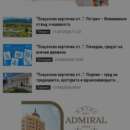
посетител.
_ga_B09EBBY8PY
.bgtourism.bg
1 година
Тази бискв
1 месец
се използв
“Пощенска картичка от…”: Петрич – Изживяване
Google Anal
отвъд очакваното
за запазва
състояние
11/07/2026 11:22
Петрич
сесията.
_ga_WXPDN4HSCV
.bgtourism.bg
1 година
Тази бискв
1 месец
се използв
“Пощенска картичка от…”: Пловдив, градът на
Google Anal
всички времена
за запазва
състояние
23/06/2026 10:00
Пловдив
сесията.
_ga_FK650GXHRZ
.bgtourism.bg
1 година
Тази бискв
1 месец
се използв
“Пощенска картичка от…”: Перник – град на
Google Anal
традициите, културата и вдъхновяващите...
за запазва
състояние
17/06/2026 09:01
Перник
сесията.
_ga
1 година
Името на т
Google LLC
1 месец
бисквитка 
.bgtourism.bg
свързано с
Google
Universal
Analytics -
е значител
актуализац