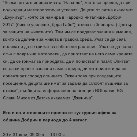
“Всеки петък е инициативата “На село”, която се провежда при
подходящи метеорологични условия. Децата от лятна академия
„Джуниър“ , която се намира в Народно Читалище „Добрич
2017“ (бивше училище „Дора Габе“), отиват в Зоопарка (Център
за защита на животните). Там им се предават знания и умения,
които са далечни за живота в градска среда. Учат се да сеят,
поливат и да се грижат за собствени растения. Учат се да палят
огън с подръчни материали, да приготвят на него сами храната
си, да се грижат за природата, да я почистват и пазят. Опитват
се да си правят заслони само с природни материали и да се
ориентират според слънцето. Освен това при следващите
посещения, децата ще имат за задача да сглобят къщички за
птички”, съобщи за информационна агенция BGtourism.BG
Слави Михов от Детска академия “Джуниър”.
Ето и по-интересните прояви от културния афиш на
община Добрич в периода до 4 август.
30 и 31 юли, 09.00 ч. – 13.00 ч.