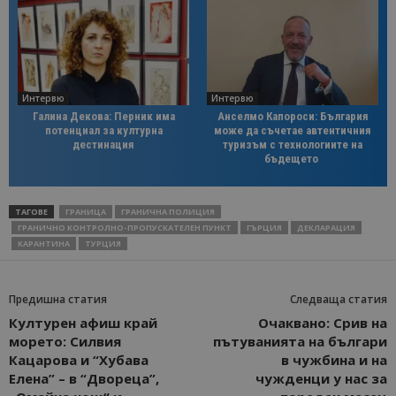
Интервю
Интервю
Галина Декова: Перник има
Анселмо Капороси: България
потенциал за културна
може да съчетае автентичния
дестинация
туризъм с технологиите на
бъдещето
ТАГОВЕ
ГРАНИЦА
ГРАНИЧНА ПОЛИЦИЯ
ГРАНИЧНО КОНТРОЛНО-ПРОПУСКАТЕЛЕН ПУНКТ
ГЪРЦИЯ
ДЕКЛАРАЦИЯ
КАРАНТИНА
ТУРЦИЯ
Предишна статия
Следваща статия
Културен афиш край
Очаквано: Срив на
морето: Силвия
пътуванията на българи
Кацарова и “Хубава
в чужбина и на
Елена” – в “Двореца”,
чужденци у нас за