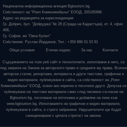
Национална информационна агенция Bgtourism.bg
Собственост на "Роял Комюникейшън" ЕООД, 205185996.
Адрес на редакцията за кореспонденция:
Гр. Добрич, бул. “Добруджа” № 28 (Сграда на Кадастъра), ет. 4, офис
406;
Гр. София, жк “Овча Купел”
Собственик: Руслан Йорданов; Тел.: +359 886 01 53 91
Общи условия
Етичен кодекс
За нас
Контакти
Съдържанието на този уеб сайт и технологиите, използвани в него, са
под закрила на Закона за авторското право и сродните му права. Всички
авторски статии, репортажи, интервюта и други текстови, графични и
видео материали, публикувани в сайта, са собственост на „Роял
Комюникейшън“ ЕООД, освен ако изрично е посочено друго. Допуска се
публикуване на текстови материали само след писмено съгласие на
Bgtourism.bg, посочване на източника и добавяне на линк към
www.bgtourism.bg. Използването на графични и видео материали,
публикувани в сайта, е строго забранено. Нарушителите ще бъдат
санкционирани с цялата строгост на закона.