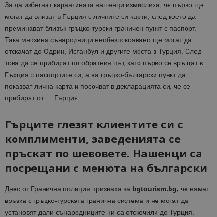
За да избегнат карантината нашенци измислиха, че първо ще
могат да влизат в Гърция с личните си карти, след което да
преминават близък гръцко-турски граничен пункт с паспорт.
Така мнозина сънародници необезпокоявано ще могат да
отскачат до Одрин, Истанбул и другите места в Турция. След
това да се прибират по обратния път, като първо се връщат в
Гърция с паспортите си, а на гръцко-български пункт да
показват лична карта и посочват в декларацията си, че се
прибират от … Гърция.
Гърците глезят клиентите си с
комплименти, заведенията се
пръскат по шевовете. Нашенци са
посрещани с менюта на български
Днес от Гранична полиция признаха за
bgtourism.bg,
че нямат
връзка с гръцко-турската гранична система и не могат да
установят дали сънародниците ни са отскочили до Турция.