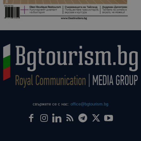
свържете се с нас:
office@bgtourism.bg