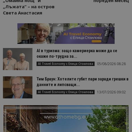
„Омайна нощ“ и
пореден месец
„Лъжата“ – на остров
Света Анастасия
AI в туризма: защо камериерка може да се
окаже по-трудна за...
05/08/2026 08:28
AI Travel Economy с Елица Стоилова
Тим Браун: Хотелите губят пари заради грешки в
данните и липсващи...
13/07/2026 09:02
AI Travel Economy с Елица Стоилова