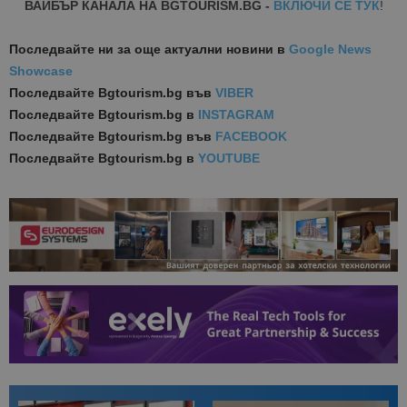
ВАЙБЪР КАНАЛА НА BGTOURISM.BG -
ВКЛЮЧИ СЕ ТУК
!
Последвайте ни за още актуални новини
в
Google News
Showcase
Последвайте
Bgtourism.bg във
VIBER
Последвайте
Bgtourism.bg в
INSTAGRAM
Последвайте
Bgtourism.bg във
FACEBOOK
Последвайте
Bgtourism.bg в
YOUTUBE