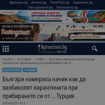
Bgtourism.bg
Airnews.bg
TravelTech.bg
Spatourism.bg
Jobs.bgtourism.bg
Destinations.bg
Начало
България
София
Българи намериха начин как да
заобиколят карантината при прибирането си от …...
БЪЛГАРИЯ
СОФИЯ
Българи намериха начин как да
заобиколят карантината при
прибирането си от … Турция
29/06/2020 14:13