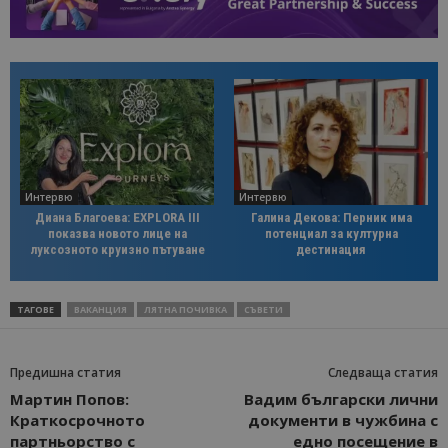
Интервю
Интервю
Диана Благоева: EXPLORA III
Галина Декова: Перник има
показва новото лице на
потенциал за културна
луксозното круизно пътуване
дестинация
ТАГОВЕ
ВАКАНЦИЯ
ЛЯТНА ПОЧИВКА
СЪВЕТИ
Предишна статия
Следваща статия
Мартин Попов:
Вадим български лични
Краткосрочното
документи в чужбина с
партньорство с
едно посещение в