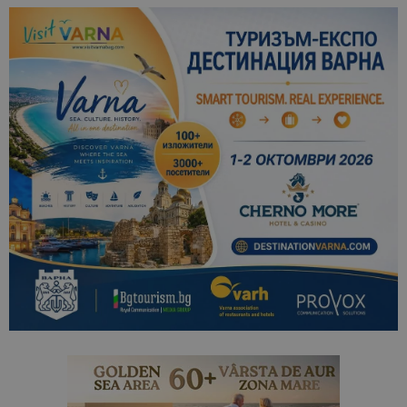
_ga_B09EBBY8PY
.bgtourism.bg
1 година
Тази бискв
1 месец
се използв
Google Anal
за запазва
състояние
сесията.
_ga_WXPDN4HSCV
.bgtourism.bg
1 година
Тази бискв
1 месец
се използв
Google Anal
за запазва
състояние
сесията.
_ga_FK650GXHRZ
.bgtourism.bg
1 година
Тази бискв
1 месец
се използв
Google Anal
за запазва
състояние
сесията.
_ga
1 година
Името на т
Google LLC
1 месец
бисквитка 
.bgtourism.bg
свързано с
Google
Universal
Analytics -
е значител
актуализац
по-често
използвана