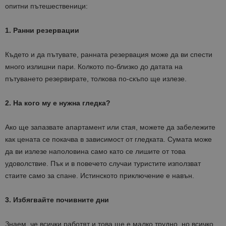
опитни пътешественици:
1. Ранни резервации
Където и да пътувате, ранната резервация може да ви спести
много излишни пари. Колкото по-близко до датата на
пътуването резервирате, толкова по-скъпо ще излезе.
2. На кого му е нужна гледка?
Ако ще запазвате апартамент или стая, можете да забележите
как цената се покачва в зависимост от гледката. Сумата може
да ви излезе наполовина само като се лишите от това
удоволствие. Пък и в повечето случаи туристите използват
стаите само за спане. Истинското приключение е навън.
3. Избягвайте почивните дни
Знаем, че всички работят и това ще е малко трудно, но всичко