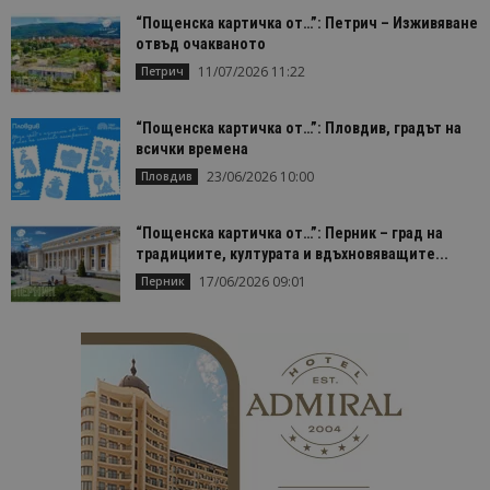
Строго необходимо
Ефективност
“Пощенска картичка от…”: Петрич – Изживяване
Таргетиране
Функционалност
отвъд очакваното
11/07/2026 11:22
Петрич
Строго необходимите бисквитки позволяват
основната функционалност на уебсайта, като
потребителско влизане и управление на
“Пощенска картичка от…”: Пловдив, градът на
акаунта. Уебсайтът не може да се използва
всички времена
правилно без строго необходими бисквитки.
23/06/2026 10:00
Пловдив
Доставчик
/
Валиден
Име
Оп
Домейн
до
“Пощенска картичка от…”: Перник – град на
cookie_notice_accepted
lisandraramos.com
7 дни
Таз
bgtourism.bg
бис
традициите, културата и вдъхновяващите...
изп
да 
17/06/2026 09:01
Перник
съг
на
пот
за
изп
на 
на 