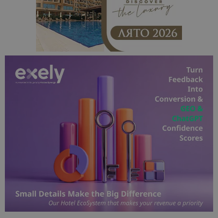
Доставчик
/
Валиден
Име
Описание
Доставчик
Домейн
/
Валиден
до
Име
Описание
Домейн
до
sc_is_visitor_unique
1 година
Използва се
StatCounter
Декларацията за
1 месец
за
is_visitor_unique
Ltd
1 година
Тази бискв
StatCounter
поверителност на Google
съхраняван
.bgtourism.bg
1 месец
се използва
.statcounter.com
на броя
да се опре
посещения.
дали посет
е уникален
сайта чрез
присвоява
уникален
посетител 
помага за
проследяв
на
посетител
на навигац
взаимодей
с уебсайта
статистиче
цели.
is_unique
1 година
Тази бискв
StatCounter
1 месец
е зададена
Ltd
StatCounter
.statcounter.com
да опреде
дали сте за
първи път
завръщащ 
посетител.