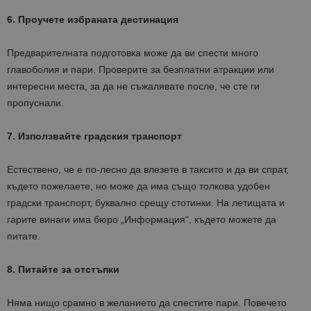
6. Проучете избраната дестинация
Предварителната подготовка може да ви спести много
главоболия и пари. Проверите за безплатни атракции или
интересни места, за да не съжалявате после, че сте ги
пропуснали.
7. Използвайте градския транспорт
Естествено, че е по-лесно да влезете в таксито и да ви спрат,
където пожелаете, но може да има също толкова удобен
градски транспорт, буквално срещу стотинки. На летищата и
гарите винаги има бюро „Информация“, където можете да
питате.
8. Питайте за отстъпки
Няма нищо срамно в желанието да спестите пари. Повечето