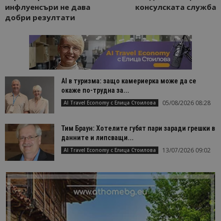
инфлуенсъри не дава
консулската служба
добри резултати
AI в туризма: защо камериерка може да се
окаже по-трудна за...
05/08/2026 08:28
AI Travel Economy с Елица Стоилова
Тим Браун: Хотелите губят пари заради грешки в
данните и липсващи...
13/07/2026 09:02
AI Travel Economy с Елица Стоилова