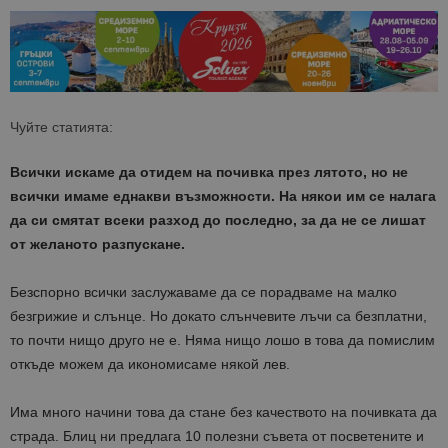
Чуйте статията:
Всички искаме да отидем на почивка през лятото, но не
всички имаме еднакви възможности. На някои им се налага
да си смятат всеки разход до последно, за да не се лишат
от желаното разпускане.
Безспорно всички заслужаваме да се порадваме на малко
безгрижие и слънце. Но докато слънчевите лъчи са безплатни,
то почти нищо друго не е. Няма нищо лошо в това да помислим
откъде можем да икономисаме някой лев.
Има много начини това да стане без качеството на почивката да
страда. Блиц ни предлага 10 полезни съвета от посветените и