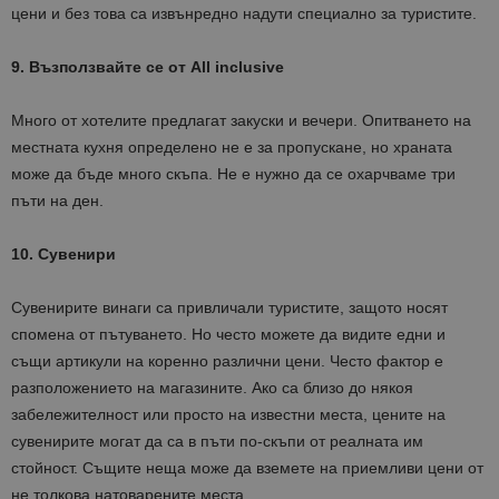
цени и без това са извънредно надути специално за туристите.
9. Възползвайте се от All inclusive
Много от хотелите предлагат закуски и вечери. Опитването на
местната кухня определено не е за пропускане, но храната
може да бъде много скъпа. Не е нужно да се охарчваме три
пъти на ден.
10. Сувенири
Сувенирите винаги са привличали туристите, защото носят
спомена от пътуването. Но често можете да видите едни и
същи артикули на коренно различни цени. Често фактор е
разположението на магазините. Ако са близо до някоя
забележителност или просто на известни места, цените на
сувенирите могат да са в пъти по-скъпи от реалната им
стойност. Същите неща може да вземете на приемливи цени от
не толкова натоварените места.