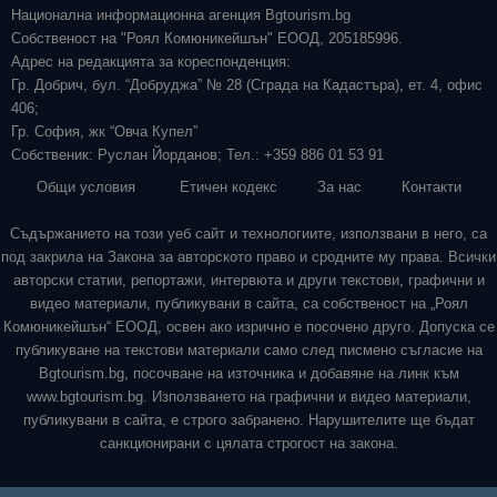
Национална информационна агенция Bgtourism.bg
Собственост на "Роял Комюникейшън" ЕООД, 205185996.
Адрес на редакцията за кореспонденция:
Гр. Добрич, бул. “Добруджа” № 28 (Сграда на Кадастъра), ет. 4, офис
406;
Гр. София, жк “Овча Купел”
Собственик: Руслан Йорданов; Тел.: +359 886 01 53 91
Общи условия
Етичен кодекс
За нас
Контакти
Съдържанието на този уеб сайт и технологиите, използвани в него, са
под закрила на Закона за авторското право и сродните му права. Всички
авторски статии, репортажи, интервюта и други текстови, графични и
видео материали, публикувани в сайта, са собственост на „Роял
Комюникейшън“ ЕООД, освен ако изрично е посочено друго. Допуска се
публикуване на текстови материали само след писмено съгласие на
Bgtourism.bg, посочване на източника и добавяне на линк към
www.bgtourism.bg. Използването на графични и видео материали,
публикувани в сайта, е строго забранено. Нарушителите ще бъдат
санкционирани с цялата строгост на закона.