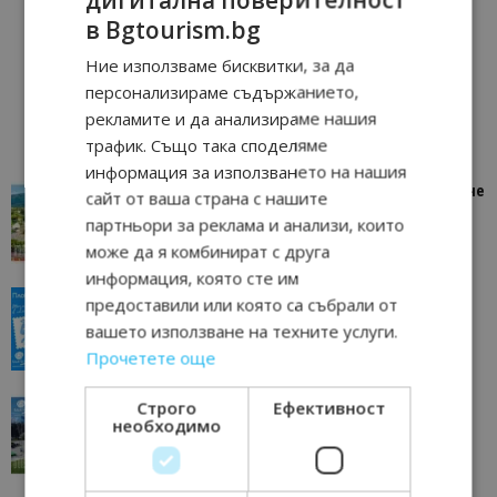
в Bgtourism.bg
Ние използваме бисквитки, за да
персонализираме съдържанието,
рекламите и да анализираме нашия
трафик. Също така споделяме
информация за използването на нашия
“Пощенска картичка от…”: Петрич – Изживяване
сайт от ваша страна с нашите
отвъд очакваното
партньори за реклама и анализи, които
11/07/2026 11:22
Петрич
може да я комбинират с друга
информация, която сте им
“Пощенска картичка от…”: Пловдив, градът на
предоставили или която са събрали от
всички времена
вашето използване на техните услуги.
23/06/2026 10:00
Пловдив
Прочетете още
“Пощенска картичка от…”: Перник – град на
Строго
Ефективност
необходимо
традициите, културата и вдъхновяващите...
17/06/2026 09:01
Перник