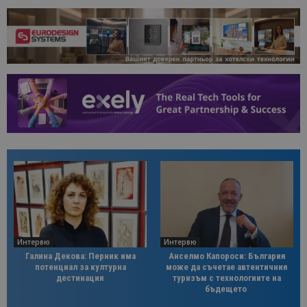
Интервю
Интервю
Галина Декова: Перник има
Анселмо Капороси: България
потенциал за културна
може да съчетае автентичния
дестинация
туризъм с технологиите на
бъдещето