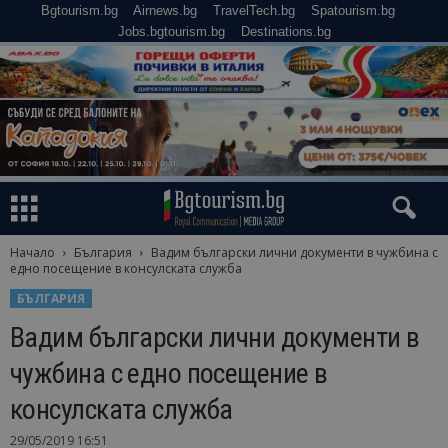
Bgtourism.bg
Airnews.bg
TravelTech.bg
Spatourism.bg
Jobs.bgtourism.bg
Destinations.bg
Начало
България
Вадим български лични документи в чужбина с
едно посещение в консулската служба
БЪЛГАРИЯ
Вадим български лични документи в
чужбина с едно посещение в
консулската служба
29/05/2019 16:51