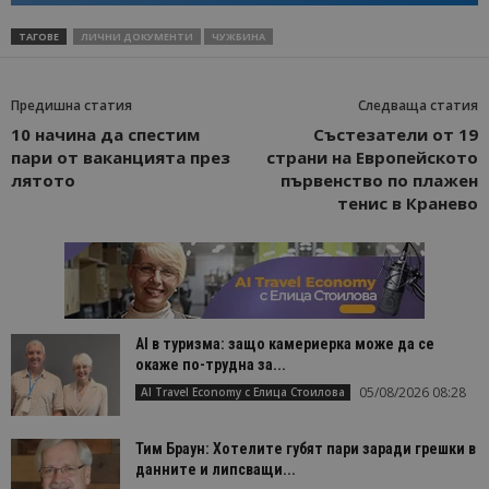
ТАГОВЕ
ЛИЧНИ ДОКУМЕНТИ
ЧУЖБИНА
Предишна статия
Следваща статия
10 начина да спестим
Състезатели от 19
пари от ваканцията през
страни на Европейското
лятото
първенство по плажен
тенис в Кранево
AI в туризма: защо камериерка може да се
окаже по-трудна за...
05/08/2026 08:28
AI Travel Economy с Елица Стоилова
Тим Браун: Хотелите губят пари заради грешки в
данните и липсващи...