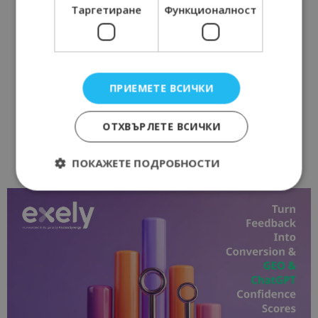
Таргетиране
Функционалност
ПРИЕМЕТЕ ВСИЧКИ
ОТХВЪРЛЕТЕ ВСИЧКИ
ПОКАЖЕТЕ ПОДРОБНОСТИ
Строго необходимо
Ефективност
Таргетиране
Функционалност
Строго необходимите бисквитки позволяват
основната функционалност на уебсайта, като
потребителско влизане и управление на
акаунта. Уебсайтът не може да се използва
правилно без строго необходими бисквитки.