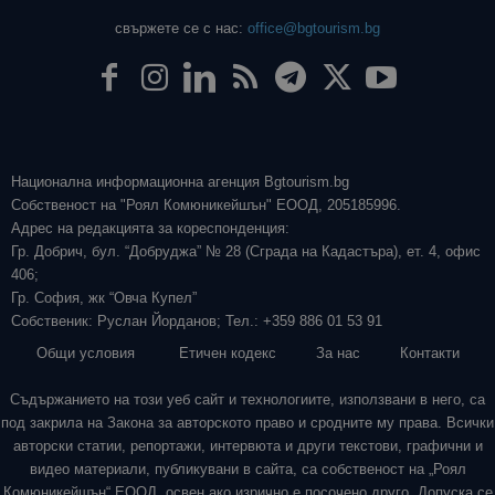
свържете се с нас:
office@bgtourism.bg
Национална информационна агенция Bgtourism.bg
Собственост на "Роял Комюникейшън" ЕООД, 205185996.
Адрес на редакцията за кореспонденция:
Гр. Добрич, бул. “Добруджа” № 28 (Сграда на Кадастъра), ет. 4, офис
406;
Гр. София, жк “Овча Купел”
Собственик: Руслан Йорданов; Тел.: +359 886 01 53 91
Общи условия
Етичен кодекс
За нас
Контакти
Съдържанието на този уеб сайт и технологиите, използвани в него, са
под закрила на Закона за авторското право и сродните му права. Всички
авторски статии, репортажи, интервюта и други текстови, графични и
видео материали, публикувани в сайта, са собственост на „Роял
Комюникейшън“ ЕООД, освен ако изрично е посочено друго. Допуска се