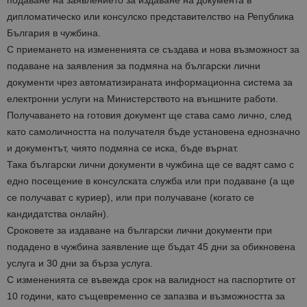
подаване на заявлението за издаване на документа в
дипломатическо или консулско представителство на Република
България в чужбина.
С приемането на измененията се създава и нова възможност за
подаване на заявления за подмяна на български лични
документи чрез автоматизираната информационна система за
електронни услуги на Министерството на външните работи.
Получаването на готовия документ ще става само лично, след
като самоличността на получателя бъде установена еднозначно
и документът, чиято подмяна се иска, бъде върнат.
Така български лични документи в чужбина ще се вадят само с
едно посещение в консулската служба или при подаване (а ще
се получават с куриер), или при получаване (когато се
кандидатства онлайн).
Сроковете за издаване на български лични документи при
подадено в чужбина заявление ще бъдат 45 дни за обикновена
услуга и 30 дни за бърза услуга.
С измененията се въвежда срок на валидност на паспортите от
10 години, като същевременно се запазва и възможността за