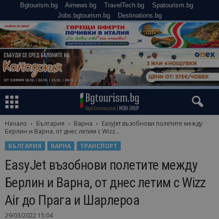
Bgtourism.bg
Airnews.bg
TravelTech.bg
Spatourism.bg
Jobs.bgtourism.bg
Destinations.bg
Начало
България
Варна
ЕasyJet възобнови полетите между
Берлин и Варна, от днес летим с Wizz...
БЪЛГАРИЯ
ВАРНА
ТРАНСПОРТ
ЕasyJet възобнови полетите между
Берлин и Варна, от днес летим с Wizz
Air до Прага и Шарлероа
29/03/2022 15:04