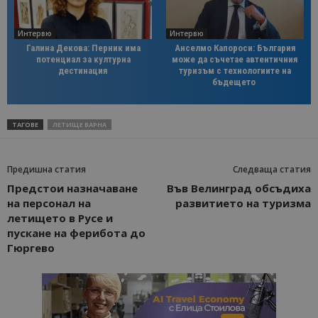
Интервю
Интервю
Галина Декова: Перник има
Анселмо Капороси: България
потенциал за културна
може да съчетае автентичния
дестинация
туризъм с технологиите на
бъдещето
ТАГОВЕ
ЛЕТИЩЕ ВАРНА
Предишна статия
Следваща статия
Предстои назначаване
Във Велинград обсъдиха
на персонал на
развитието на туризма
летището в Русе и
пускане на ферибота до
Гюргево