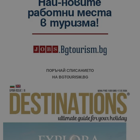
посетители
сесии и
кампании 
отчетите з
анализ на
сайтовете.
ПОРЪЧАЙ СПИСАНИЕТО
НА BGTOURISM.BG