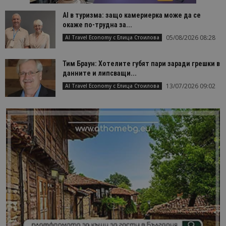
AI в туризма: защо камериерка може да се
окаже по-трудна за...
05/08/2026 08:28
AI Travel Economy с Елица Стоилова
Тим Браун: Хотелите губят пари заради грешки в
данните и липсващи...
13/07/2026 09:02
AI Travel Economy с Елица Стоилова