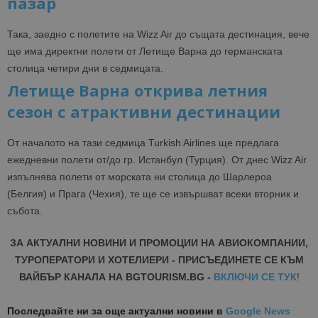
пазар
Така, заедно с полетите на Wizz Air до същата дестинация, вече
ще има директни полети от Летище Варна до германската
столица четири дни в седмицата.
Летище Варна открива летния
сезон с атрактивни дестинации
От началото на тази седмица Turkish Airlines ще предлага
ежедневни полети от/до гр. Истанбул (Турция). От днес Wizz Air
изпълнява полети от морската ни столица до Шарлероа
(Белгия) и Прага (Чехия), те ще се извършват всеки вторник и
събота.
ЗА АКТУАЛНИ НОВИНИ И ПРОМОЦИИ НА АВИОКОМПАНИИ,
ТУРОПЕРАТОРИ И ХОТЕЛИЕРИ - ПРИСЪЕДИНЕТЕ СЕ КЪМ
ВАЙБЪР КАНАЛА НА BGTOURISM.BG -
ВКЛЮЧИ СЕ ТУК
!
Последвайте ни за още актуални новини
в
Google News