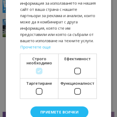
всички времена
информация за използването на нашия
23/06/2026 10:00
Пловдив
сайт от ваша страна с нашите
партньори за реклама и анализи, които
“Пощенска картичка от…”: Перник – град на
може да я комбинират с друга
традициите, културата и вдъхновяващите...
информация, която сте им
17/06/2026 09:01
Перник
предоставили или която са събрали от
вашето използване на техните услуги.
Прочетете още
Строго
Ефективност
необходимо
Таргетиране
Функционалност
ПРИЕМЕТЕ ВСИЧКИ