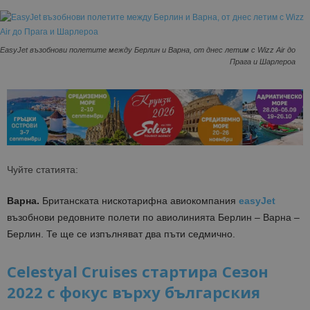
ЕasyJet възобнови полетите между Берлин и Варна, от днес летим с Wizz Air до
Прага и Шарлероа
Чуйте статията:
Варна.
Британската нискотарифна авиокомпания
easyJet
възобнови редовните полети по авиолинията Берлин – Варна –
Берлин. Те ще се изпълняват два пъти седмично.
Сelestyal Сruises стартира Сезон
2022 с фокус върху българския