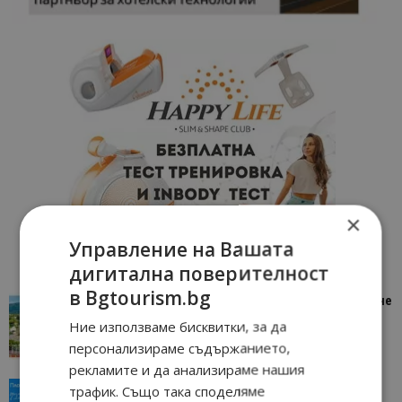
×
Управление на Вашата
дигитална поверителност
в Bgtourism.bg
“Пощенска картичка от…”: Петрич – Изживяване
отвъд очакваното
Ние използваме бисквитки, за да
11/07/2026 11:22
Петрич
персонализираме съдържанието,
рекламите и да анализираме нашия
“Пощенска картичка от…”: Пловдив, градът на
трафик. Също така споделяме