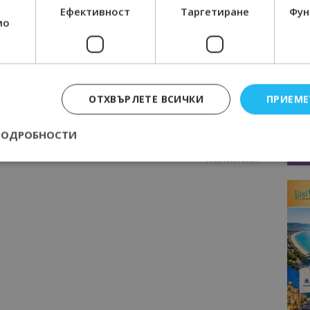
технологиите на бъдещето
Ефективност
Таргетиране
Фун
мо
И НА ПРОЛЕТТА
ПЪРВИ КОКИЧЕТА В ДОБРИЧ
ОТХВЪРЛЕТЕ ВСИЧКИ
ПРИЕМЕ
Следваща статия
Георги Гергов е прехвърлил
ПОДРОБНОСТИ
“Слънчев ден” на фирма на Ангел
Палийски
Строго необходимо
Ефективност
Таргетиране
Функционалност
е бисквитки позволяват основната функционалност на уебсайта, като потребит
нта. Уебсайтът не може да се използва правилно без строго необходими бискви
Доставчик
/
Валиден
Описание
Домейн
до
epted
lisandraramos.com
7 дни
Тази бисквитка се използва, за да зап
bgtourism.bg
на потребителя за използването на бис