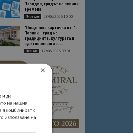
Пловдив, градът на всички
времена
23/06/2026 10:00
Пловдив
“Пощенска картичка от…”:
Перник – град на
традициите, културата и
вдъхновяващите...
17/06/2026 09:01
Перник
×
 и да
ето на нашия
а я комбинират с
то използване на