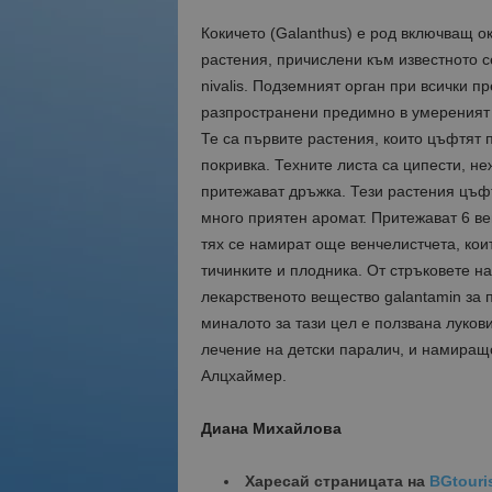
Кокичето (Galanthus) е род включващ о
растения, причислени към известното с
nivalis. Подземният орган при всички п
разпространени предимно в умереният 
Те са първите растения, които цъфтят 
покривка. Техните листа са ципести, не
притежават дръжка. Тези растения цъфт
много приятен аромат. Притежават 6 в
тях се намират още венчелистчета, кои
тичинките и плодника. От стръковете на
лекарственото вещество galantamin за п
миналото за тази цел е ползвана лукови
лечение на детски паралич, и намиращ
Алцхаймер.
Диана Михайлова
Харесай страницата на
BGtouri