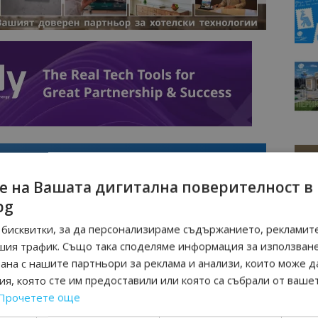
е на Вашата дигитална поверителност в
bg
бисквитки, за да персонализираме съдържанието, рекламите
шия трафик. Също така споделяме информация за използван
рана с нашите партньори за реклама и анализи, които може д
я, която сте им предоставили или която са събрали от ваше
Интервю
Прочетете още
нциал
Анселмо Капороси: България може да
съчетае автентичния туризъм с