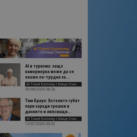
AI в туризма: защо
камериерка може да се
окаже по-трудна за...
AI Travel Economy с Елица Стоилова
05/08/2026 08:28
Тим Браун: Хотелите губят
пари заради грешки в
данните и липсващи...
AI Travel Economy с Елица Стоилова
13/07/2026 09:02