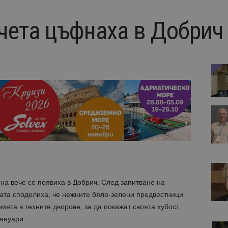
чета цъфнаха в Добрич
на вече се появиха в Добрич. След запитване на
ата споделиха, че нежните бяло-зелени предвестници
мята в техните дворове, за да покажат своята хубост
 януари.