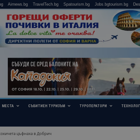
bg
Airnews.bg
TravelTech.bg
Spatourism.bg
Jobs.bgtourism.bg
Des
МЕСТА
СЪБИТИЕН ТУРИЗЪМ
ТУРОПЕРАТОРИ
ТЕХНОЛО
кокичета цъфнаха в Добрич