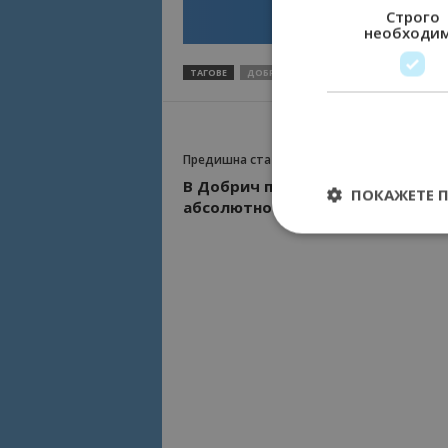
Строго
необходи
ТАГОВЕ
ДОБРИЧ
КОКИЧЕТА
ПРЕДВЕСТНИЦ
Предишна статия
В Добрич приеха бюджета с
ПОКАЖЕТЕ 
абсолютно мнозинство
Строго необходимит
управление на акау
Име
cookie_notice_acc