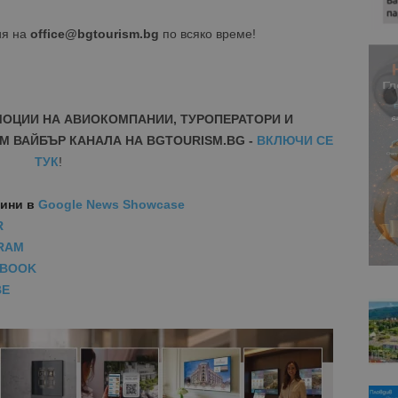
ия на
office@bgtourism.bg
по всяко време!
МОЦИИ НА АВИОКОМПАНИИ, ТУРОПЕРАТОРИ И
М ВАЙБЪР КАНАЛА НА BGTOURISM.BG -
ВКЛЮЧИ СЕ
ТУК
!
вини
в
Google News Showcase
R
RAM
EBOOK
BE