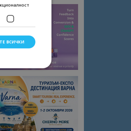
кционалност
ТЕ ВСИЧКИ
елско влизане и
тки.
омните съгласието
квитки на сайта.