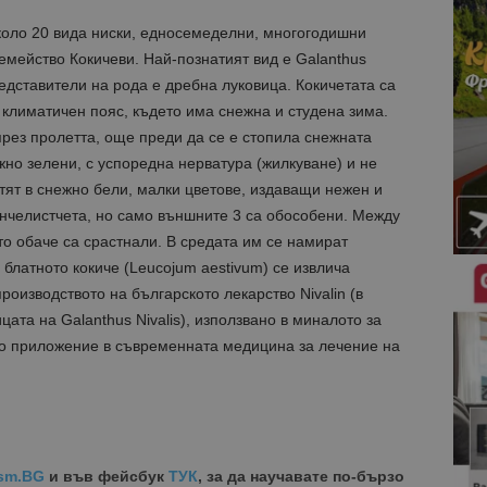
коло 20 вида ниски, едносемеделни, многогодишни
емейство Кокичеви. Най-познатият вид е Galanthus
редставители на рода е дребна луковица. Кокичетата са
климатичен пояс, където има снежна и студена зима.
през пролетта, още преди да се е стопила снежната
жно зелени, с успоредна нерватура (жилкуване) и не
ят в снежно бели, малки цветове, издаващи нежен и
енчелистчета, но само външните 3 са обособени. Между
то обаче са срастнали. В средата им се намират
 блатното кокиче (Leucojum aestivum) се извлича
роизводството на българското лекарство Nivalin (в
цата на Galanthus Nivalis), използвано в миналото за
о приложение в съвременната медицина за лечение на
sm.BG
и във фейсбук
ТУК
, за да научавате по-бързо