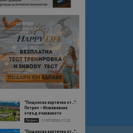
“Пощенска картичка от…”:
Петрич – Изживяване
отвъд очакваното
11/07/2026 11:22
Петрич
“Пощенска картичка от…”: