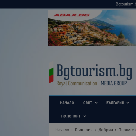
Bgtourism.
B
g
t
o
u
r
i
НАЧАЛО
СВЯТ
БЪЛГАРИЯ
s
m
.
ТРАНСПОРТ
b
g
Начало
България
Добрич
Първите 
–