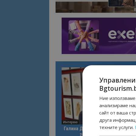
Управлени
Bgtourism.
Ние използваме 
анализираме на
сайт от ваша ст
друга информаци
Интервю
техните услуги.
Галина Декова: Перник има поте
за културна дестинация