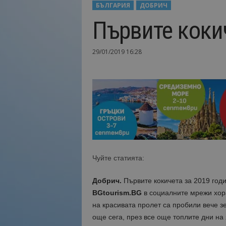
БЪЛГАРИЯ
ДОБРИЧ
Н
Първите коки
а
й
-
29/01/2019 16:28
в
а
ж
н
о
т
о
о
т
т
Чуйте статията:
у
р
и
Добрич.
Първите кокичета за 2019 годи
з
BGtourism.BG
в социалните мрежи хор
м
на красивата пролет са пробили вече зе
а
още сега, през все още топлите дни на
!