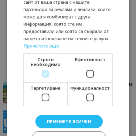
сайт от ваша страна с нашите
партньори за реклама и анализи, които
може да я комбинират с друга
информация, която сте им
предоставили или която са събрали от
вашето използване на техните услуги.
Прочетете още
Строго
Ефективност
необходимо
“Пощенска картичка от…”: Петрич – Изживяване
Таргетиране
Функционалност
отвъд очакваното
11/07/2026 11:22
Петрич
“Пощенска картичка от…”: Пловдив, градът на
всички времена
ПРИЕМЕТЕ ВСИЧКИ
23/06/2026 10:00
Пловдив