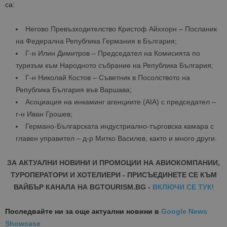
са:
Негово Превъзходителство Кристоф Айххорн – Посланик
на Федерална Република Германия в България;
Г-н Илин Димитров – Председател на Комисията по
туризъм към Народното събрание на Република България;
Г-н Николай Костов – Съветник в Посолството на
Република България във Варшава;
Асоциация на инкаминг агенциите (AIA) с председател –
г-н Иван Грошев;
Германо-Българската индустриално-търговска камара с
главен управител – д-р Митко Василев, както и много други.
ЗА АКТУАЛНИ НОВИНИ И ПРОМОЦИИ НА АВИОКОМПАНИИ,
ТУРОПЕРАТОРИ И ХОТЕЛИЕРИ - ПРИСЪЕДИНЕТЕ СЕ КЪМ
ВАЙБЪР КАНАЛА НА BGTOURISM.BG -
ВКЛЮЧИ СЕ ТУК
!
Последвайте ни за още актуални новини
в
Google News
Showcase