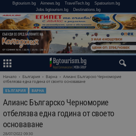
Bgtourism.bg
Airnews.bg
TravelTech.bg
Spatourism.bg
Jobs.bgtourism.bg
Destinations.bg
Начало
България
Варна
Алианс Българско Черноморие
отбелязва една година от своето основаване
БЪЛГАРИЯ
ВАРНА
Алианс Българско Черноморие
отбелязва една година от своето
основаване
28/07/2022 09:30