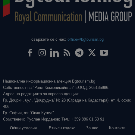
свържете се с нас:
office@bgtourism.bg
Национална информационна агенция Bgtourism.bg
Собственост на "Роял Комюникейшън" ЕООД, 205185996.
Адрес на редакцията за кореспонденция:
Гр. Добрич, бул. “Добруджа” № 28 (Сграда на Кадастъра), ет. 4, офис
406;
Гр. София, жк “Овча Купел”
Собственик: Руслан Йорданов; Тел.: +359 886 01 53 91
Общи условия
Етичен кодекс
За нас
Контакти