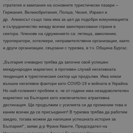
стратегия и кампания на основните туристически пазари –
Германия, Великобритания, Полша, Чехия, Израел и
др. Алиансът също така има за цел да подобри комуникацията
и сътрудничество между всички заинтересовани страни в
сектора. Членове на сдружението са: летища, авиолинии,
туроператори, хотелиери, неправителствени организации, както
и други организации, свързани с туризма, в т.ч. Община Бургас.
„България очевидно трябва да започне свой успешен
международен маркетинг, в противен случай негативната
тенденция в туристическия сектор ще продължи. Има някои
външни негативни фактори като COVID-19 и войната в Украйна.
Но най-големият проблем е, че от години има незадоволителен
маркетинг на България като изключително атрактивна
дестинация. Ще продължим с усилията си да променим това и
каним всички да се присъединят! В туризма трябва да работим
заедно, тогава можем да напишем успешната история за
България!“, заяви д-р Франк Кванте, Председател на