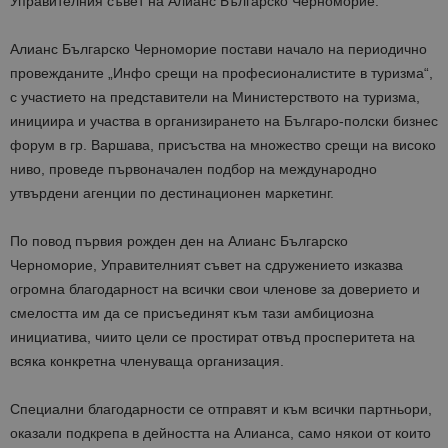
Управителния съвет на Алианс Българско Черноморие.
Алианс Българско Черноморие постави начало на периодично
провежданите „Инфо срещи на професионалистите в туризма“,
с участието на представители на Министерството на туризма,
инициира и участва в организирането на Българо-полски бизнес
форум в гр. Варшава, присъства на множество срещи на високо
ниво, проведе първоначален подбор на международно
утвърдени агенции по дестинационен маркетинг.
По повод първия рожден ден на Алианс Българско
Черноморие, Управителният съвет на сдружението изказва
огромна благодарност на всички свои членове за доверието и
смелостта им да се присъединят към тази амбициозна
инициатива, чиито цели се простират отвъд просперитета на
всяка конкретна членуваща организация.
Специални благодарности се отправят и към всички партньори,
оказали подкрепа в дейността на Алианса, само някои от които