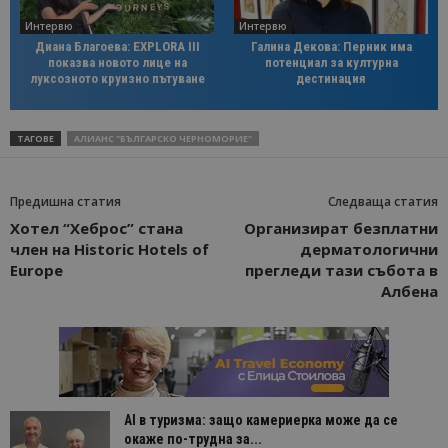
Интервю
Интервю
Диана Благоева: EXPLORA III
Галина Декова: Перник има
показва новото лице на
потенциал за културна
луксозното круизно пътуване
дестинация
ТАГОВЕ
АЛИАНС "БЪЛГАРСКО ЧЕРНОМОРИЕ"
Предишна статия
Следваща статия
Хотел “Хеброс” стана
Организират безплатни
член на Historic Hotels of
дерматологични
Europe
прегледи тази събота в
Албена
AI в туризма: защо камериерка може да се
окаже по-трудна за...