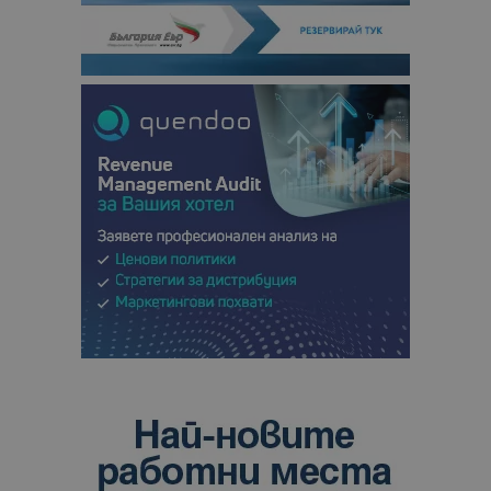
кампании 
отчетите з
анализ на
сайтовете.