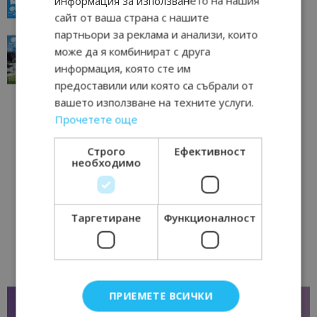
информация за използването на нашия
23/06/2026 10:00
Пловдив
сайт от ваша страна с нашите
партньори за реклама и анализи, които
“Пощенска картичка от…”: Перник – град на
може да я комбинират с друга
традициите, културата и вдъхновяващите...
информация, която сте им
17/06/2026 09:01
Перник
предоставили или която са събрали от
вашето използване на техните услуги.
Прочетете още
Строго
Ефективност
необходимо
Таргетиране
Функционалност
ПРИЕМЕТЕ ВСИЧКИ