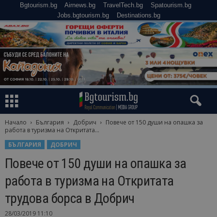
Bgtourism.bg
Airnews.bg
TravelTech.bg
Spatourism.bg
Jobs.bgtourism.bg
Destinations.bg
Начало
България
Добрич
Повече от 150 души на опашка за
работа в туризма на Откритата...
БЪЛГАРИЯ
ДОБРИЧ
Повече от 150 души на опашка за
работа в туризма на Откритата
трудова борса в Добрич
28/03/2019 11:10