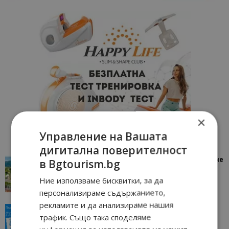
×
Управление на Вашата
дигитална поверителност
“Пощенска картичка от…”: Петрич – Изживяване
в Bgtourism.bg
отвъд очакваното
Ние използваме бисквитки, за да
11/07/2026 11:22
Петрич
персонализираме съдържанието,
рекламите и да анализираме нашия
“Пощенска картичка от…”: Пловдив, градът на
трафик. Също така споделяме
всички времена