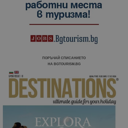
посетители
сесии и
кампании 
отчетите з
анализ на
сайтовете.
ПОРЪЧАЙ СПИСАНИЕТО
НА BGTOURISM.BG