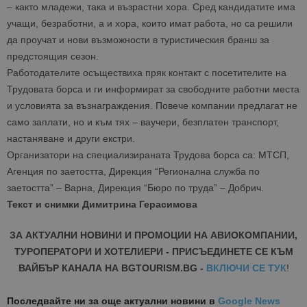
– както младежи, така и възрастни хора. Сред кандидатите има
учащи, безработни, а и хора, които имат работа, но са решили
да проучат и нови възможности в туристическия бранш за
предстоящия сезон.
Работодателите осъществиха пряк контакт с посетителите на
Трудовата борса и ги информират за свободните работни места
и условията за възнаграждения. Повече компании предлагат не
само заплати, но и към тях – ваучери, безплатен транспорт,
настаняване и други екстри.
Организатори на специализираната Трудова борса са: МТСП,
Агенция по заетостта, Дирекция “Регионална служба по
заетостта” – Варна, Дирекция “Бюро по труда” – Добрич.
Текст и снимки Димитрина Герасимова
ЗА АКТУАЛНИ НОВИНИ И ПРОМОЦИИ НА АВИОКОМПАНИИ,
ТУРОПЕРАТОРИ И ХОТЕЛИЕРИ - ПРИСЪЕДИНЕТЕ СЕ КЪМ
ВАЙБЪР КАНАЛА НА BGTOURISM.BG -
ВКЛЮЧИ СЕ ТУК
!
Последвайте ни за още актуални новини
в
Google News