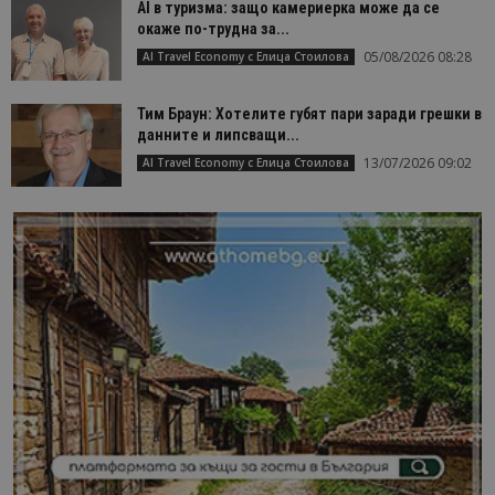
AI в туризма: защо камериерка може да се
окаже по-трудна за...
05/08/2026 08:28
AI Travel Economy с Елица Стоилова
Тим Браун: Хотелите губят пари заради грешки в
данните и липсващи...
13/07/2026 09:02
AI Travel Economy с Елица Стоилова