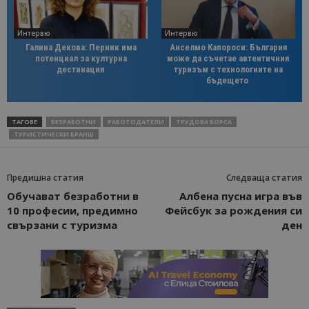
Интервю
Интервю
Галина Декова: Перник има
Анселмо Капороси: България
потенциал за културна
може да съчетае автентичния
дестинация
туризъм с технологиите на
бъдещето
ТАГОВЕ
БЕЗРАБОТНИ
РАБОТОДАТЕЛИ
ТРУДОВА БОРСА
ТУРИСТИЧЕСКИ БРАНШ
Предишна статия
Следваща статия
Обучават безработни в
Албена пусна игра във
10 професии, предимно
Фейсбук за рождения си
свързани с туризма
ден